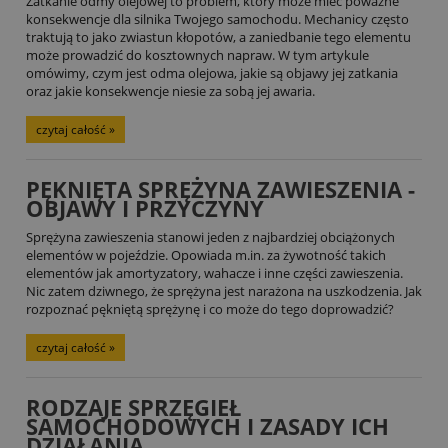
Zatkanie odmy olejowej to problem, który może mieć poważne
konsekwencje dla silnika Twojego samochodu. Mechanicy często
traktują to jako zwiastun kłopotów, a zaniedbanie tego elementu
może prowadzić do kosztownych napraw. W tym artykule
omówimy, czym jest odma olejowa, jakie są objawy jej zatkania
oraz jakie konsekwencje niesie za sobą jej awaria.
czytaj całość »
PĘKNIĘTA SPRĘŻYNA ZAWIESZENIA -
OBJAWY I PRZYCZYNY
Sprężyna zawieszenia stanowi jeden z najbardziej obciążonych
elementów w pojeździe. Opowiada m.in. za żywotność takich
elementów jak amortyzatory, wahacze i inne części zawieszenia.
Nic zatem dziwnego, że sprężyna jest narażona na uszkodzenia. Jak
rozpoznać pękniętą sprężynę i co może do tego doprowadzić?
czytaj całość »
RODZAJE SPRZĘGIEŁ
SAMOCHODOWYCH I ZASADY ICH
DZIAŁANIA