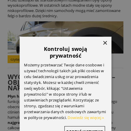
Przez dziesiątki lat standardowym rozwiązaniem były opony
wysokoprofilowe. W ostatnich latach modne stały się opony
niskoprofilowe. Dzięki nim samochody mogą mieć zamontowane
felgi o bardzo dużej średnicy.
×
Kontroluj swoją
prywatność
czytaj całość »
Możemy przetwarzać Twoje dane osobowe i
używać technologii takich jak pliki cookies w
WYCIEK PŁYNU HAMULCOWEGO –
celu świadczenia usług oraz prowadzenia
OBJAWY, PRZYCZYN, SPOSOBY
statystyk. Możesz w każdej chwili zmienić
NAPRAWY
swój wybór, klikając "Ustawienia
prywatności" w stopce strony i/lub w
Płyn hamulcowy
odgrywa kluczową rolę w prawidłowym
ustawieniach przeglądarki. Korzystając ze
funkcjonowaniu
układu hamulcowego
każdego pojazdu. Jego
strony, zgadzasz się z warunkami
obecność jest niezbędna do wytworzenia odpowiedniego
przetwarzania danych osobowych zawartymi
ciśnienia, które pozwala zatrzymać auto po wciśnięciu pedału
hamulca.
w polityce prywatności.
Wyciek płynu hamulcowego jest jedną z
Dowiedz się więcej »
najgroźniejszych usterek
, która może prowadzić nawet do
całkowitej utraty zdolności hamowania. W artykule omawiamy