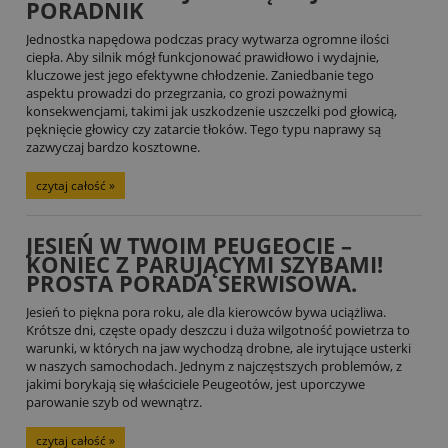
PORADNIK
Jednostka napędowa podczas pracy wytwarza ogromne ilości
ciepła. Aby silnik mógł funkcjonować prawidłowo i wydajnie,
kluczowe jest jego efektywne chłodzenie. Zaniedbanie tego
aspektu prowadzi do przegrzania, co grozi poważnymi
konsekwencjami, takimi jak uszkodzenie uszczelki pod głowicą,
pęknięcie głowicy czy zatarcie tłoków. Tego typu naprawy są
zazwyczaj bardzo kosztowne.
czytaj całość »
JESIEŃ W TWOIM PEUGEOCIE –
KONIEC Z PARUJĄCYMI SZYBAMI!
PROSTA PORADA SERWISOWA.
Jesień to piękna pora roku, ale dla kierowców bywa uciążliwa.
Krótsze dni, częste opady deszczu i duża wilgotność powietrza to
warunki, w których na jaw wychodzą drobne, ale irytujące usterki
w naszych samochodach. Jednym z najczęstszych problemów, z
jakimi borykają się właściciele Peugeotów, jest uporczywe
parowanie szyb od wewnątrz.
czytaj całość »