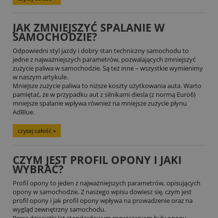
JAK ZMNIEJSZYĆ SPALANIE W
SAMOCHODZIE?
Odpowiedni styl jazdy i dobry stan techniczny samochodu to
jedne z najważniejszych parametrów, pozwalających zmniejszyć
zużycie paliwa w samochodzie. Są też inne – wszystkie wymienimy
w naszym artykule.
Mniejsze zużycie paliwa to niższe koszty użytkowania auta. Warto
pamiętać, że w przypadku aut z silnikami diesla (z normą Euro6)
mniejsze spalanie wpływa również na mniejsze zużycie płynu
AdBlue.
czytaj całość »
CZYM JEST PROFIL OPONY I JAKI
WYBRAĆ?
Profil opony to jeden z najważniejszych parametrów, opisujących
opony w samochodzie. Z naszego wpisu dowiesz się, czym jest
profil opony i jak profil opony wpływa na prowadzenie oraz na
wygląd zewnętrzny samochodu.