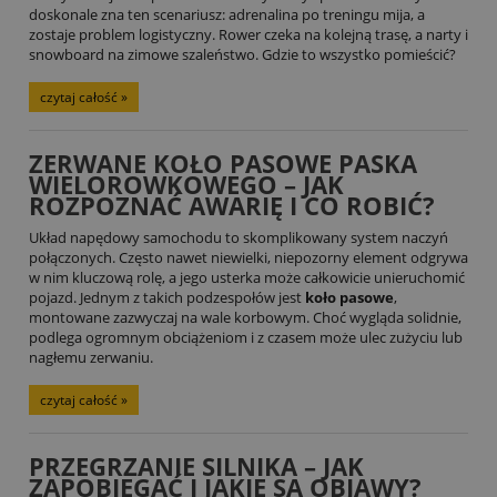
doskonale zna ten scenariusz: adrenalina po treningu mija, a
zostaje problem logistyczny. Rower czeka na kolejną trasę, a narty i
snowboard na zimowe szaleństwo. Gdzie to wszystko pomieścić?
czytaj całość »
ZERWANE KOŁO PASOWE PASKA
WIELOROWKOWEGO – JAK
ROZPOZNAĆ AWARIĘ I CO ROBIĆ?
Układ napędowy samochodu to skomplikowany system naczyń
połączonych. Często nawet niewielki, niepozorny element odgrywa
w nim kluczową rolę, a jego usterka może całkowicie unieruchomić
pojazd. Jednym z takich podzespołów jest
koło pasowe
,
montowane zazwyczaj na wale korbowym. Choć wygląda solidnie,
podlega ogromnym obciążeniom i z czasem może ulec zużyciu lub
nagłemu zerwaniu.
czytaj całość »
PRZEGRZANIE SILNIKA – JAK
ZAPOBIEGAĆ I JAKIE SĄ OBJAWY?