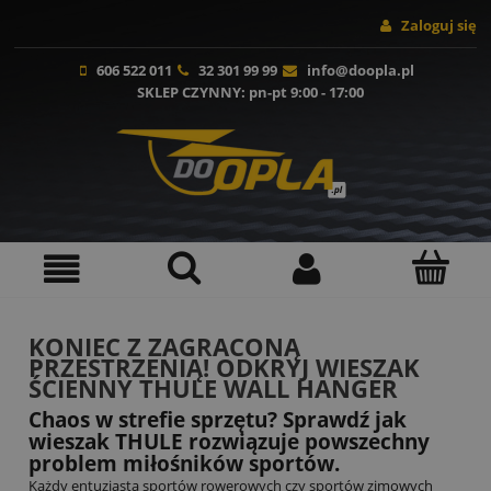
Zaloguj się
606 522 011
32 301 99 99
info@doopla.pl
SKLEP CZYNNY
: pn-pt 9:00 - 17:00
KONIEC Z ZAGRACONĄ
PRZESTRZENIĄ! ODKRYJ WIESZAK
ŚCIENNY THULE WALL HANGER
Chaos w strefie sprzętu? Sprawdź jak
wieszak THULE rozwiązuje powszechny
problem miłośników sportów.
Każdy entuzjasta sportów rowerowych czy sportów zimowych