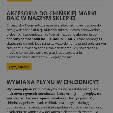
AKCESORIA DO CHIŃSKIEJ MARKI
BAIC W NASZYM SKLEPIE!
Chcesz, aby Twoje auto zawsze wyglądało jak nowe i zachowało
swoją wartość na dłużej? Klucz do sukcesu tkwi w odpowiedniej
pielęgnacji i zabezpieczeniu. Poznaj niezbędne
akcesoria do
ochrony samochodu BAIC 3, BAIC 5 i BAIC 7
, które pomogą Ci
skutecznie chronić jego najwrażliwsze elementy przed codziennym
zużyciem. Odwiedzając nas, znajdziesz produkty stworzone z
myślą o kompleksowej pielęgnacji i zabezpieczeniu
najważniejszych elementów Twojego pojazdu.
czytaj całość »
WYMIANA PŁYNU W CHŁODNICY?
Wymiana płynu w chłodnicy to
często bagatelizowana, lecz
kluczowa czynność serwisowa
, która ma ogromny
wpływ na
żywotność i bezawaryjność silnika
każdego pojazdu. Płyn
chłodniczy pełni w układzie chłodzenia nie tylko funkcję
odprowadzania ciepła, ale także zapobiega korozji, kawitacji oraz
osadzaniu się kamienia w delikatnych elementach systemu.
Z