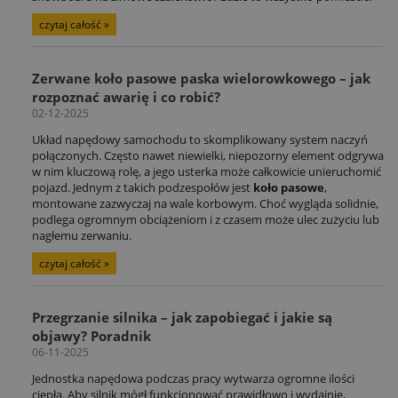
czytaj całość »
Zerwane koło pasowe paska wielorowkowego – jak
rozpoznać awarię i co robić?
02-12-2025
Układ napędowy samochodu to skomplikowany system naczyń
połączonych. Często nawet niewielki, niepozorny element odgrywa
w nim kluczową rolę, a jego usterka może całkowicie unieruchomić
pojazd. Jednym z takich podzespołów jest
koło pasowe
,
montowane zazwyczaj na wale korbowym. Choć wygląda solidnie,
podlega ogromnym obciążeniom i z czasem może ulec zużyciu lub
nagłemu zerwaniu.
czytaj całość »
Przegrzanie silnika – jak zapobiegać i jakie są
objawy? Poradnik
06-11-2025
Jednostka napędowa podczas pracy wytwarza ogromne ilości
ciepła. Aby silnik mógł funkcjonować prawidłowo i wydajnie,