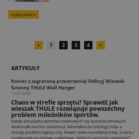
czytaj całość »
‹
1
2
3
4
›
ARTYKUŁY
Koniec z zagraconą przestrzenią! Odkryj Wieszak
Ścienny THULE Wall Hanger
12-01-2026
Chaos w strefie sprzętu? Sprawdź jak
wieszak THULE rozwiązuje powszechny
problem miłośników sportów.
Każdy entuzjasta sportów rowerowych czy sportów zimowych
doskonale zna ten scenariusz: adrenalina po treningu mija, a
zostaje problem logistyczny. Rower czeka na kolejną trasę, a narty i
snowboard na zimowe szaleństwo. Gdzie to wszystko pomieścić?