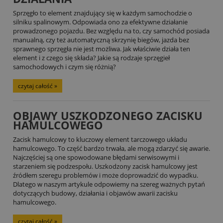
Sprzęgło to element znajdujący się w każdym samochodzie o
silniku spalinowym. Odpowiada ono za efektywne działanie
prowadzonego pojazdu. Bez względu na to, czy samochód posiada
manualną, czy też automatyczną skrzynię biegów, jazda bez
sprawnego sprzęgła nie jest możliwa. Jak właściwie działa ten
element i z czego się składa? Jakie są rodzaje sprzęgieł
samochodowych i czym się różnią?
czytaj całość »
OBJAWY USZKODZONEGO ZACISKU
HAMULCOWEGO
Zacisk hamulcowy to kluczowy element tarczowego układu
hamulcowego. To część bardzo trwała, ale mogą zdarzyć się awarie.
Najczęściej są one spowodowane błędami serwisowymi i
starzeniem się podzespołu. Uszkodzony zacisk hamulcowy jest
źródłem szeregu problemów i może doprowadzić do wypadku.
Dlatego w naszym artykule odpowiemy na szereg ważnych pytań
dotyczących budowy, działania i objawów awarii zacisku
hamulcowego.
czytaj całość »