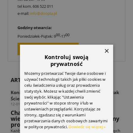
tel kom.
606 522 011
e-mail:
info@doopla.pl
Godziny otwarcia:
00
00
Poniedziałek-Piątek: 9
-17
ZAPYTAJ O PRODUKT
×
Kontroluj swoją
prywatność
Możemy przetwarzać Twoje dane osobowe i
ARTYKUŁY
używać technologii takich jak pliki cookies w
celu świadczenia usług oraz prowadzenia
statystyk. Możesz w każdej chwili zmienić
Koniec z zagraconą przestrzenią! Odkryj Wieszak
swój wybór, klikając "Ustawienia
Ścienny THULE Wall Hanger
prywatności" w stopce strony i/lub w
12-01-2026
ustawieniach przeglądarki. Korzystając ze
Chaos w strefie sprzętu? Sprawdź jak
strony, zgadzasz się z warunkami
wieszak THULE rozwiązuje powszechny
przetwarzania danych osobowych zawartymi
problem miłośników sportów.
w polityce prywatności.
Dowiedz się więcej »
Każdy entuzjasta sportów rowerowych czy sportów zimowych