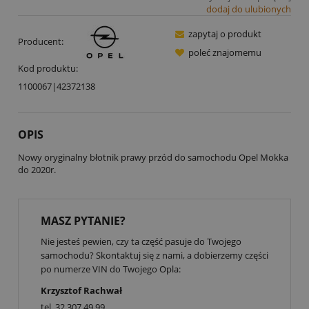
dodaj do ulubionych
zapytaj o produkt
Producent:
poleć znajomemu
Kod produktu:
1100067|42372138
OPIS
Nowy oryginalny błotnik prawy przód do samochodu Opel Mokka
do 2020r.
MASZ PYTANIE?
Nie jesteś pewien, czy ta część pasuje do Twojego
samochodu? Skontaktuj się z nami, a dobierzemy części
po numerze VIN do Twojego Opla:
Krzysztof Rachwał
tel.
32 307 49 99