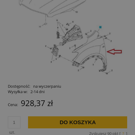
Dostępność:
na wyczerpaniu
Wysyłka w:
2-14 dni
928,37 zł
Cena:
DO KOSZYKA
szt.
Zyskujesz
90
pkt [
?
]