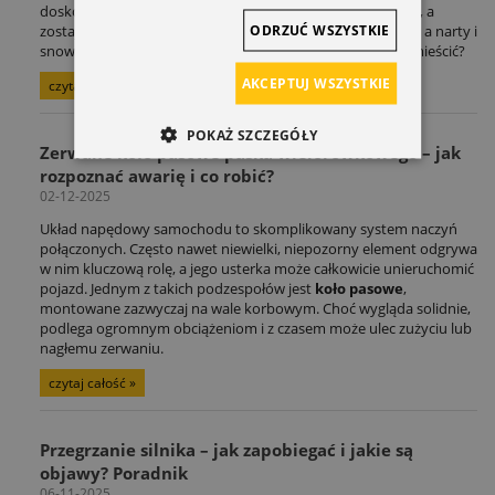
doskonale zna ten scenariusz: adrenalina po treningu mija, a
ODRZUĆ WSZYSTKIE
zostaje problem logistyczny. Rower czeka na kolejną trasę, a narty i
snowboard na zimowe szaleństwo. Gdzie to wszystko pomieścić?
AKCEPTUJ WSZYSTKIE
czytaj całość »
POKAŻ SZCZEGÓŁY
Zerwane koło pasowe paska wielorowkowego – jak
rozpoznać awarię i co robić?
02-12-2025
Układ napędowy samochodu to skomplikowany system naczyń
połączonych. Często nawet niewielki, niepozorny element odgrywa
w nim kluczową rolę, a jego usterka może całkowicie unieruchomić
pojazd. Jednym z takich podzespołów jest
koło pasowe
,
montowane zazwyczaj na wale korbowym. Choć wygląda solidnie,
podlega ogromnym obciążeniom i z czasem może ulec zużyciu lub
nagłemu zerwaniu.
czytaj całość »
Przegrzanie silnika – jak zapobiegać i jakie są
objawy? Poradnik
06-11-2025