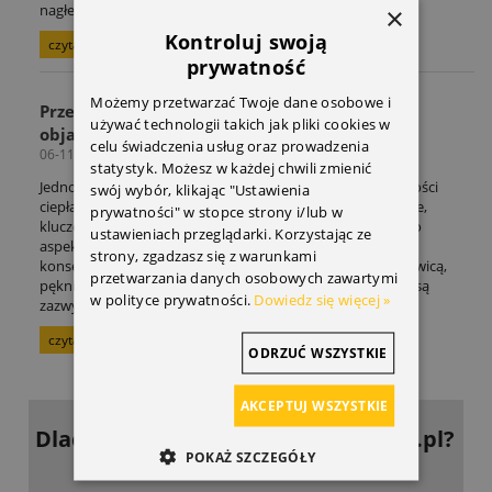
nagłemu zerwaniu.
×
Kontroluj swoją
czytaj całość »
prywatność
Możemy przetwarzać Twoje dane osobowe i
Przegrzanie silnika – jak zapobiegać i jakie są
używać technologii takich jak pliki cookies w
objawy? Poradnik
celu świadczenia usług oraz prowadzenia
06-11-2025
statystyk. Możesz w każdej chwili zmienić
Jednostka napędowa podczas pracy wytwarza ogromne ilości
swój wybór, klikając "Ustawienia
ciepła. Aby silnik mógł funkcjonować prawidłowo i wydajnie,
prywatności" w stopce strony i/lub w
kluczowe jest jego efektywne chłodzenie. Zaniedbanie tego
ustawieniach przeglądarki. Korzystając ze
aspektu prowadzi do przegrzania, co grozi poważnymi
strony, zgadzasz się z warunkami
konsekwencjami, takimi jak uszkodzenie uszczelki pod głowicą,
przetwarzania danych osobowych zawartymi
pęknięcie głowicy czy zatarcie tłoków. Tego typu naprawy są
w polityce prywatności.
Dowiedz się więcej »
zazwyczaj bardzo kosztowne.
czytaj całość »
ODRZUĆ WSZYSTKIE
AKCEPTUJ WSZYSTKIE
Dlaczego warto kupować
w DoOpla.pl?
POKAŻ SZCZEGÓŁY