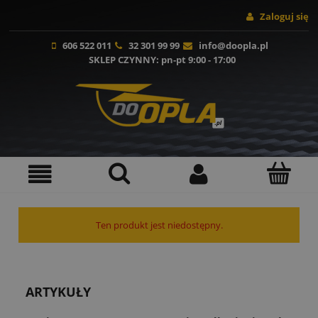
Zaloguj się
606 522 011
32 301 99 99
info@doopla.pl
SKLEP CZYNNY
: pn-pt 9:00 - 17:00
Ten produkt jest niedostępny.
ARTYKUŁY