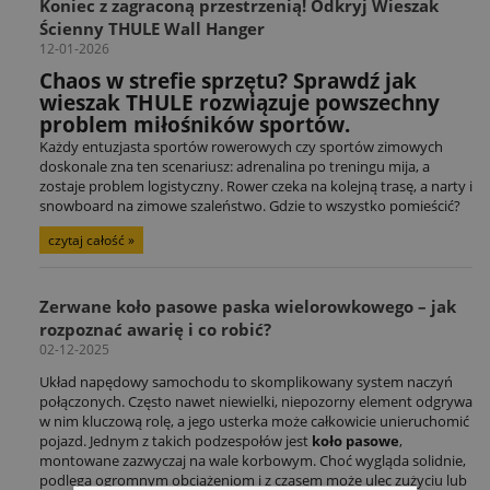
Koniec z zagraconą przestrzenią! Odkryj Wieszak
Ścienny THULE Wall Hanger
12-01-2026
Chaos w strefie sprzętu? Sprawdź jak
wieszak THULE rozwiązuje powszechny
problem miłośników sportów.
Każdy entuzjasta sportów rowerowych czy sportów zimowych
doskonale zna ten scenariusz: adrenalina po treningu mija, a
zostaje problem logistyczny. Rower czeka na kolejną trasę, a narty i
snowboard na zimowe szaleństwo. Gdzie to wszystko pomieścić?
czytaj całość »
Zerwane koło pasowe paska wielorowkowego – jak
rozpoznać awarię i co robić?
02-12-2025
Układ napędowy samochodu to skomplikowany system naczyń
połączonych. Często nawet niewielki, niepozorny element odgrywa
w nim kluczową rolę, a jego usterka może całkowicie unieruchomić
pojazd. Jednym z takich podzespołów jest
koło pasowe
,
montowane zazwyczaj na wale korbowym. Choć wygląda solidnie,
podlega ogromnym obciążeniom i z czasem może ulec zużyciu lub