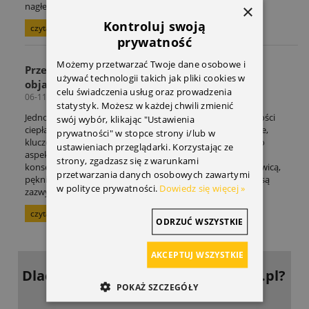
nagłemu zerwaniu.
×
Kontroluj swoją
czytaj całość »
prywatność
Możemy przetwarzać Twoje dane osobowe i
Przegrzanie silnika – jak zapobiegać i jakie są
używać technologii takich jak pliki cookies w
objawy? Poradnik
celu świadczenia usług oraz prowadzenia
06-11-2025
statystyk. Możesz w każdej chwili zmienić
Jednostka napędowa podczas pracy wytwarza ogromne ilości
swój wybór, klikając "Ustawienia
ciepła. Aby silnik mógł funkcjonować prawidłowo i wydajnie,
prywatności" w stopce strony i/lub w
kluczowe jest jego efektywne chłodzenie. Zaniedbanie tego
ustawieniach przeglądarki. Korzystając ze
aspektu prowadzi do przegrzania, co grozi poważnymi
strony, zgadzasz się z warunkami
konsekwencjami, takimi jak uszkodzenie uszczelki pod głowicą,
przetwarzania danych osobowych zawartymi
pęknięcie głowicy czy zatarcie tłoków. Tego typu naprawy są
w polityce prywatności.
Dowiedz się więcej »
zazwyczaj bardzo kosztowne.
czytaj całość »
ODRZUĆ WSZYSTKIE
AKCEPTUJ WSZYSTKIE
Dlaczego warto kupować
w DoOpla.pl?
POKAŻ SZCZEGÓŁY