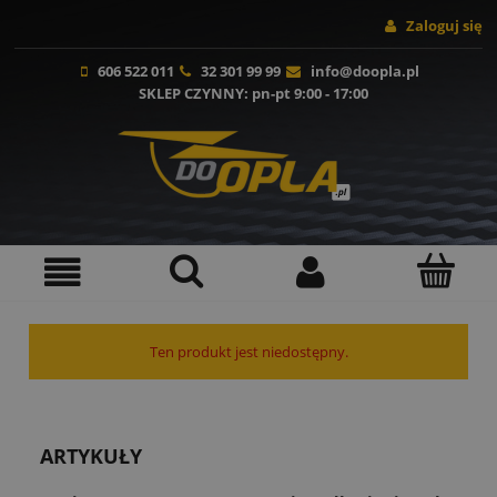
Zaloguj się
606 522 011
32 301 99 99
info@doopla.pl
SKLEP CZYNNY
: pn-pt 9:00 - 17:00
Ten produkt jest niedostępny.
ARTYKUŁY