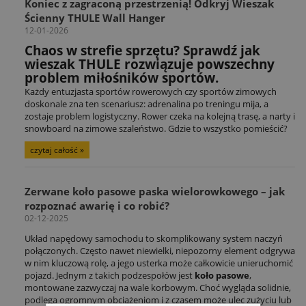
Koniec z zagraconą przestrzenią! Odkryj Wieszak
Ścienny THULE Wall Hanger
12-01-2026
Chaos w strefie sprzętu? Sprawdź jak
wieszak THULE rozwiązuje powszechny
problem miłośników sportów.
Każdy entuzjasta sportów rowerowych czy sportów zimowych
doskonale zna ten scenariusz: adrenalina po treningu mija, a
zostaje problem logistyczny. Rower czeka na kolejną trasę, a narty i
snowboard na zimowe szaleństwo. Gdzie to wszystko pomieścić?
czytaj całość »
Zerwane koło pasowe paska wielorowkowego – jak
rozpoznać awarię i co robić?
02-12-2025
Układ napędowy samochodu to skomplikowany system naczyń
połączonych. Często nawet niewielki, niepozorny element odgrywa
w nim kluczową rolę, a jego usterka może całkowicie unieruchomić
pojazd. Jednym z takich podzespołów jest
koło pasowe
,
montowane zazwyczaj na wale korbowym. Choć wygląda solidnie,
podlega ogromnym obciążeniom i z czasem może ulec zużyciu lub