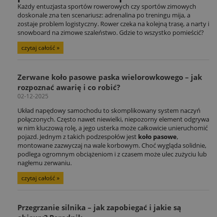
Każdy entuzjasta sportów rowerowych czy sportów zimowych
doskonale zna ten scenariusz: adrenalina po treningu mija, a
zostaje problem logistyczny. Rower czeka na kolejną trasę, a narty i
snowboard na zimowe szaleństwo. Gdzie to wszystko pomieścić?
czytaj całość »
Zerwane koło pasowe paska wielorowkowego – jak
rozpoznać awarię i co robić?
02-12-2025
Układ napędowy samochodu to skomplikowany system naczyń
połączonych. Często nawet niewielki, niepozorny element odgrywa
w nim kluczową rolę, a jego usterka może całkowicie unieruchomić
pojazd. Jednym z takich podzespołów jest
koło pasowe
,
montowane zazwyczaj na wale korbowym. Choć wygląda solidnie,
podlega ogromnym obciążeniom i z czasem może ulec zużyciu lub
nagłemu zerwaniu.
czytaj całość »
Przegrzanie silnika – jak zapobiegać i jakie są