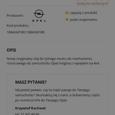
dodaj do ulubionych
zapytaj o produkt
Producent:
poleć znajomemu
Kod produktu:
1684243180|1684243180
OPIS
Nowy oryginalny olej do tylnego mostu do mechanizmu
różnicowego do samochodu Opel Insignia z napędem na 4x4.
MASZ PYTANIE?
Nie jesteś pewien, czy ta część pasuje do Twojego
samochodu? Skontaktuj się z nami, a dobierzemy części
po numerze VIN do Twojego Opla:
Krzysztof Rachwał
tel.
32 307 49 99