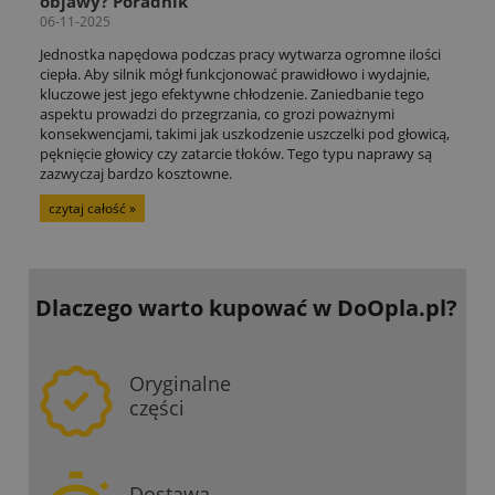
objawy? Poradnik
06-11-2025
Jednostka napędowa podczas pracy wytwarza ogromne ilości
ciepła. Aby silnik mógł funkcjonować prawidłowo i wydajnie,
kluczowe jest jego efektywne chłodzenie. Zaniedbanie tego
aspektu prowadzi do przegrzania, co grozi poważnymi
konsekwencjami, takimi jak uszkodzenie uszczelki pod głowicą,
pęknięcie głowicy czy zatarcie tłoków. Tego typu naprawy są
zazwyczaj bardzo kosztowne.
czytaj całość »
Dlaczego warto kupować
w DoOpla.pl?
Oryginalne
części
Dostawa