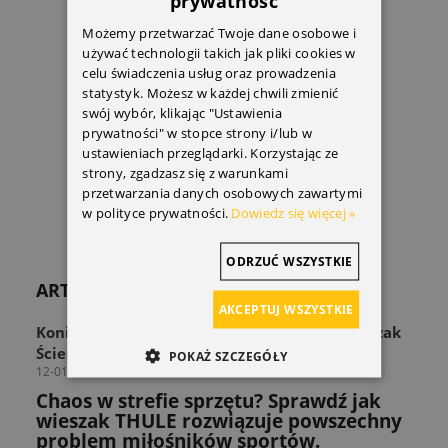
prywatność
Możemy przetwarzać Twoje dane osobowe i
używać technologii takich jak pliki cookies w
celu świadczenia usług oraz prowadzenia
statystyk. Możesz w każdej chwili zmienić
swój wybór, klikając "Ustawienia
prywatności" w stopce strony i/lub w
ustawieniach przeglądarki. Korzystając ze
strony, zgadzasz się z warunkami
przetwarzania danych osobowych zawartymi
w polityce prywatności.
Dowiedz się więcej »
ODRZUĆ WSZYSTKIE
ARTYKUŁY
AKCEPTUJ WSZYSTKIE
Koniec z zagraconą przestrzenią! Odkryj Wieszak
Ścienny THULE Wall Hanger
POKAŻ SZCZEGÓŁY
12-01-2026
Chaos w strefie sprzętu? Sprawdź jak
wieszak THULE rozwiązuje powszechny
problem miłośników sportów.