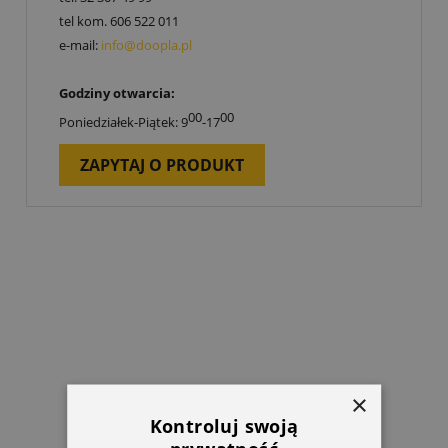
tel kom.
606 522 011
e-mail:
info@doopla.pl
Godziny otwarcia:
00
00
Poniedziałek-Piątek: 9
-17
ZAPYTAJ O PRODUKT
×
Kontroluj swoją