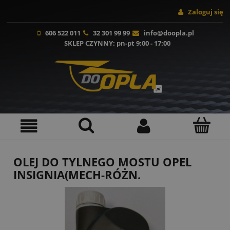
Zaloguj się
606 522 011
32 301 99 99
info@doopla.pl
SKLEP CZYNNY
: pn-pt 9:00 - 17:00
OLEJ DO TYLNEGO MOSTU OPEL
INSIGNIA(MECH-RÓŻN.