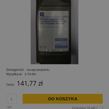
Dostępność:
na wyczerpaniu
Wysyłka w:
2-14 dni
141,77 zł
Cena:
DO KOSZYKA
szt.
Zyskujesz
10
pkt [
?
]