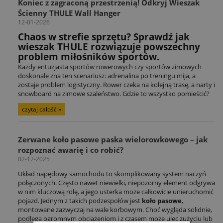
Koniec z zagraconą przestrzenią! Odkryj Wieszak
Ścienny THULE Wall Hanger
12-01-2026
Chaos w strefie sprzętu? Sprawdź jak
wieszak THULE rozwiązuje powszechny
problem miłośników sportów.
Każdy entuzjasta sportów rowerowych czy sportów zimowych
doskonale zna ten scenariusz: adrenalina po treningu mija, a
zostaje problem logistyczny. Rower czeka na kolejną trasę, a narty i
snowboard na zimowe szaleństwo. Gdzie to wszystko pomieścić?
czytaj całość »
Zerwane koło pasowe paska wielorowkowego – jak
rozpoznać awarię i co robić?
02-12-2025
Układ napędowy samochodu to skomplikowany system naczyń
połączonych. Często nawet niewielki, niepozorny element odgrywa
w nim kluczową rolę, a jego usterka może całkowicie unieruchomić
pojazd. Jednym z takich podzespołów jest
koło pasowe
,
montowane zazwyczaj na wale korbowym. Choć wygląda solidnie,
podlega ogromnym obciążeniom i z czasem może ulec zużyciu lub