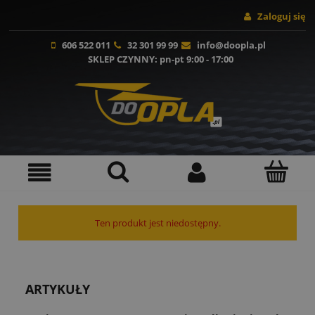
Zaloguj się
606 522 011
32 301 99 99
info@doopla.pl
SKLEP CZYNNY
: pn-pt 9:00 - 17:00
Ten produkt jest niedostępny.
ARTYKUŁY