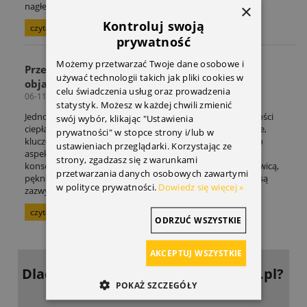
nagłemu zerwaniu.
×
Kontroluj swoją
czytaj całość »
prywatność
Możemy przetwarzać Twoje dane osobowe i
Przegrzanie silnika – jak zapobiegać i jakie są
używać technologii takich jak pliki cookies w
objawy? Poradnik
celu świadczenia usług oraz prowadzenia
06-11-2025
statystyk. Możesz w każdej chwili zmienić
Jednostka napędowa podczas pracy wytwarza ogromne ilości
swój wybór, klikając "Ustawienia
ciepła. Aby silnik mógł funkcjonować prawidłowo i wydajnie,
prywatności" w stopce strony i/lub w
kluczowe jest jego efektywne chłodzenie. Zaniedbanie tego
ustawieniach przeglądarki. Korzystając ze
aspektu prowadzi do przegrzania, co grozi poważnymi
strony, zgadzasz się z warunkami
konsekwencjami, takimi jak uszkodzenie uszczelki pod głowicą,
przetwarzania danych osobowych zawartymi
pęknięcie głowicy czy zatarcie tłoków. Tego typu naprawy są
w polityce prywatności.
Dowiedz się więcej »
zazwyczaj bardzo kosztowne.
czytaj całość »
ODRZUĆ WSZYSTKIE
AKCEPTUJ WSZYSTKIE
Dlaczego warto kupować
w DoOpla.pl?
POKAŻ SZCZEGÓŁY