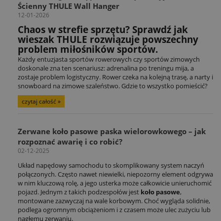
Ścienny THULE Wall Hanger
12-01-2026
Chaos w strefie sprzętu? Sprawdź jak
wieszak THULE rozwiązuje powszechny
problem miłośników sportów.
Każdy entuzjasta sportów rowerowych czy sportów zimowych
doskonale zna ten scenariusz: adrenalina po treningu mija, a
zostaje problem logistyczny. Rower czeka na kolejną trasę, a narty i
snowboard na zimowe szaleństwo. Gdzie to wszystko pomieścić?
czytaj całość »
Zerwane koło pasowe paska wielorowkowego – jak
rozpoznać awarię i co robić?
02-12-2025
Układ napędowy samochodu to skomplikowany system naczyń
połączonych. Często nawet niewielki, niepozorny element odgrywa
w nim kluczową rolę, a jego usterka może całkowicie unieruchomić
pojazd. Jednym z takich podzespołów jest
koło pasowe
,
montowane zazwyczaj na wale korbowym. Choć wygląda solidnie,
podlega ogromnym obciążeniom i z czasem może ulec zużyciu lub
nagłemu zerwaniu.