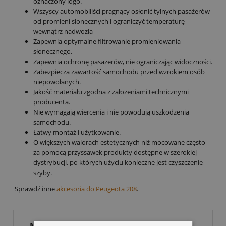
oznaczony logo.
Wszyscy automobiliści pragnący osłonić tylnych pasażerów
od promieni słonecznych i ograniczyć temperaturę
wewnątrz nadwozia
Zapewnia optymalne filtrowanie promieniowania
słonecznego.
Zapewnia ochronę pasażerów, nie ograniczając widoczności.
Zabezpiecza zawartość samochodu przed wzrokiem osób
niepowołanych.
Jakość materiału zgodna z założeniami technicznymi
producenta.
Nie wymagają wiercenia i nie powodują uszkodzenia
samochodu.
Łatwy montaż i użytkowanie.
O większych walorach estetycznych niż mocowane często
za pomocą przyssawek produkty dostępne w szerokiej
dystrybucji, po których użyciu konieczne jest czyszczenie
szyby.
Sprawdź inne
akcesoria do Peugeota 208
.