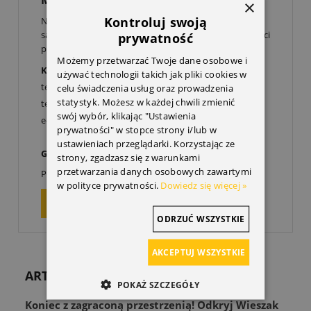
MASZ PYTANIE?
×
Kontroluj swoją
Nie jesteś pewien, czy ta część pasuje do Twojego
samochodu? Skontaktuj się z nami, a dobierzemy części
prywatność
po numerze VIN do Twojego Opla:
Możemy przetwarzać Twoje dane osobowe i
Krzysztof Rachwał
używać technologii takich jak pliki cookies w
tel.
32 307 49 99
celu świadczenia usług oraz prowadzenia
statystyk. Możesz w każdej chwili zmienić
tel kom.
606 522 011
swój wybór, klikając "Ustawienia
e-mail:
info@doopla.pl
prywatności" w stopce strony i/lub w
ustawieniach przeglądarki. Korzystając ze
Godziny otwarcia:
strony, zgadzasz się z warunkami
00
00
przetwarzania danych osobowych zawartymi
Poniedziałek-Piątek: 9
-17
w polityce prywatności.
Dowiedz się więcej »
ZAPYTAJ O PRODUKT
ODRZUĆ WSZYSTKIE
AKCEPTUJ WSZYSTKIE
ARTYKUŁY
POKAŻ SZCZEGÓŁY
Koniec z zagraconą przestrzenią! Odkryj Wieszak