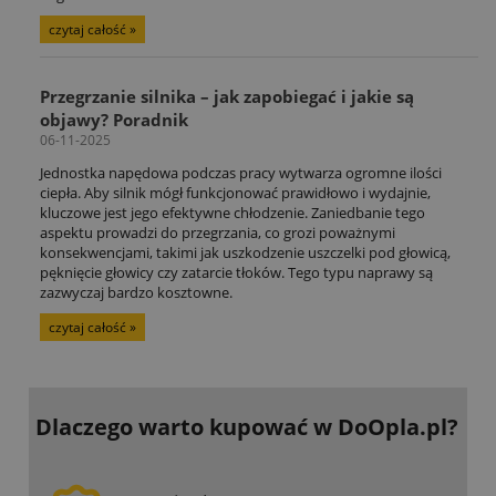
czytaj całość »
Przegrzanie silnika – jak zapobiegać i jakie są
objawy? Poradnik
06-11-2025
Jednostka napędowa podczas pracy wytwarza ogromne ilości
ciepła. Aby silnik mógł funkcjonować prawidłowo i wydajnie,
kluczowe jest jego efektywne chłodzenie. Zaniedbanie tego
aspektu prowadzi do przegrzania, co grozi poważnymi
konsekwencjami, takimi jak uszkodzenie uszczelki pod głowicą,
pęknięcie głowicy czy zatarcie tłoków. Tego typu naprawy są
zazwyczaj bardzo kosztowne.
czytaj całość »
Dlaczego warto kupować
w DoOpla.pl?