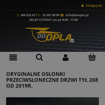
Zaloguj się
606 522 011
32 301 99 99
info@doopla.pl
SKLEP CZYNNY
: pn-pt 9:00 - 17:00
ORYGINALNE OSŁONKI
PRZECIWSŁONECZNE DRZWI TYŁ 208
OD 2019R.