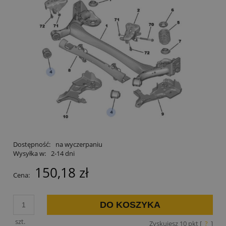
Dostępność:
na wyczerpaniu
Wysyłka w:
2-14 dni
150,18 zł
Cena:
DO KOSZYKA
szt.
Zyskujesz
10
pkt [
?
]