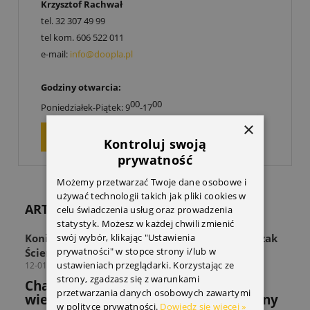
Krzysztof Rachwał
tel.
32 307 49 99
tel kom.
606 522 011
e-mail:
info@doopla.pl
Godziny otwarcia:
00
00
Poniedziałek-Piątek: 9
-17
×
ZAPYTAJ O PRODUKT
Kontroluj swoją
prywatność
Możemy przetwarzać Twoje dane osobowe i
używać technologii takich jak pliki cookies w
ARTYKUŁY
celu świadczenia usług oraz prowadzenia
statystyk. Możesz w każdej chwili zmienić
swój wybór, klikając "Ustawienia
Koniec z zagraconą przestrzenią! Odkryj Wieszak
prywatności" w stopce strony i/lub w
Ścienny THULE Wall Hanger
ustawieniach przeglądarki. Korzystając ze
12-01-2026
strony, zgadzasz się z warunkami
Chaos w strefie sprzętu? Sprawdź jak
przetwarzania danych osobowych zawartymi
wieszak THULE rozwiązuje powszechny
w polityce prywatności.
Dowiedz się więcej »