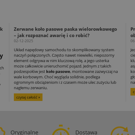
ak
Zerwane koło pasowe paska wielorowkowego
Pr
– jak rozpoznać awarię i co robić?
o
02-12-2025
06
Układ napędowy samochodu to skomplikowany system
Je
y
naczyń połączonych. Często nawet niewielki, niepozorny
ci
element odgrywa w nim kluczową rolę, a jego usterka
kl
może całkowicie unieruchomić pojazd. Jednym z takich
as
ch
podzespołów jest
koło pasowe
, montowane zazwyczaj na
ko
a
wale korbowym. Choć wygląda solidnie, podlega
gł
ogromnym obciążeniom i z czasem może ulec zużyciu lub
na
o
nagłemu zerwaniu.
c
czytaj całość »
Oryginalne
Dostawa