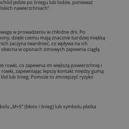
chód jedzie po śniegu lub lodzie, ponieważ
iskich nawierzchniach”.
ewagę w prowadzeniu w chłodne dni. Po
ony, dzięki czemu mają znacznie bardziej miękką
ich zaczyna twardnieć, co wpływa na ich
a obecna w oponach zimowych zapewnia ciągłą
ze rowki, co zapewnia im większą powierzchnię i
e rowki, zapewniając lepszy kontakt między gumą
w lód lub śnieg. Pomoże to zmniejszyć ryzyko
lu „M+S” (błoto i śnieg) lub symbolu płatka