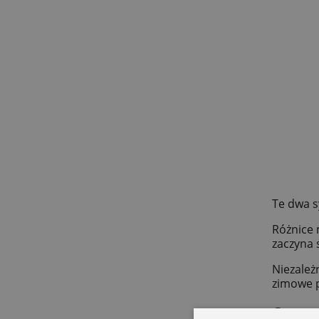
Te dwa s
Różnice 
zaczyna 
Niezależ
zimowe p
Czy m