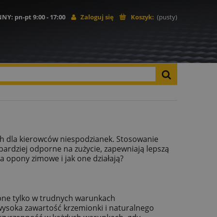
NNY
: pn-pt 9:00 - 17:00
Zaloguj się
Koszyk:
(pusty)
ch dla kierowców niespodzianek. Stosowanie
bardziej odporne na zużycie, zapewniają lepszą
 opony zimowe i jak one działają?
bne tylko w trudnych warunkach
 wysoka zawartość krzemionki i naturalnego