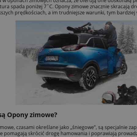
 w oponach zimowych oznacza, że oferują one doskonałą p
ura spada poniżej 7˚C. Opony zimowe znacznie skracają d
kszych prędkościach, a im trudniejsze warunki, tym bardzi
są Opony zimowe?
mowe, czasami określane jako „śniegowe”, są specjalnie za
ie pomagają skrócić drogę hamowania i poprawiają prowadz