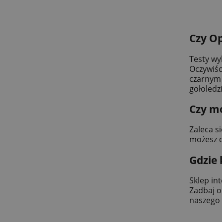
Czy Op
Testy wy
Oczywiśc
czarnym 
gołoledzi
Czy m
Zaleca s
możesz 
Gdzie
Sklep in
Zadbaj o
naszego 