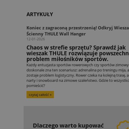
ARTYKUŁY
Koniec z zagraconą przestrzenią! Odkryj Wiesz
Ścienny THULE Wall Hanger
12-01-2026
Chaos w strefie sprzętu? Sprawdź jak
wieszak THULE rozwiązuje powszechn
problem miłośników sportów.
Każdy entuzjasta sportów rowerowych czy sportów zimowy
doskonale zna ten scenariusz: adrenalina po treningu mija, 
zostaje problem logistyczny. Rower czeka na kolejną trasę, a
narty i snowboard na zimowe szaleństwo. Gdzie to wszystk
pomieścić?
czytaj całość »
Dlaczego warto kupować