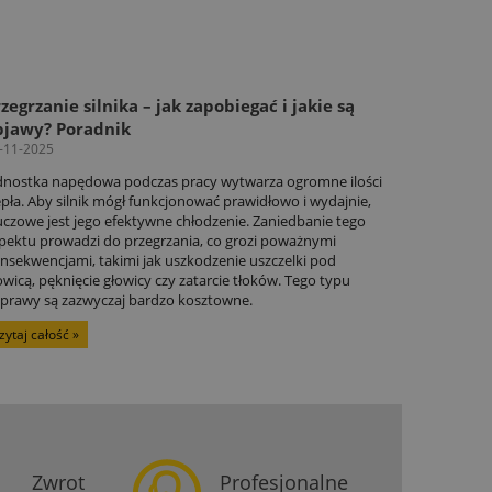
zegrzanie silnika – jak zapobiegać i jakie są
bjawy? Poradnik
-11-2025
dnostka napędowa podczas pracy wytwarza ogromne ilości
epła. Aby silnik mógł funkcjonować prawidłowo i wydajnie,
uczowe jest jego efektywne chłodzenie. Zaniedbanie tego
pektu prowadzi do przegrzania, co grozi poważnymi
nsekwencjami, takimi jak uszkodzenie uszczelki pod
owicą, pęknięcie głowicy czy zatarcie tłoków. Tego typu
prawy są zazwyczaj bardzo kosztowne.
zytaj całość »
Zwrot
Profesjonalne