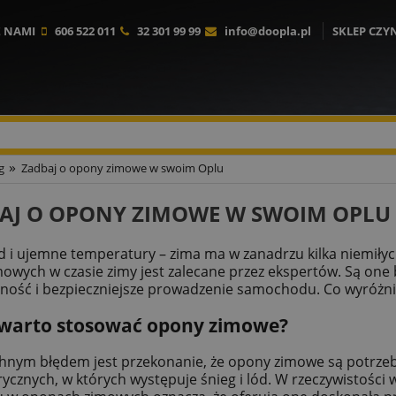
Z NAMI
606 522 011
32 301 99 99
info@doopla.pl
SKLEP CZY
»
g
Zadbaj o opony zimowe w swoim Oplu
AJ O OPONY ZIMOWE W SWOIM OPLU
ód i ujemne temperatury – zima ma w zanadrzu kilka niemiły
owych w czasie zimy jest zalecane przez ekspertów. Są one 
ność i bezpieczniejsze prowadzenie samochodu. Co wyróżnia
 warto stosować opony zimowe?
nym błędem jest przekonanie, że opony zimowe są potrze
ycznych, w których występuje śnieg i lód. W rzeczywistości