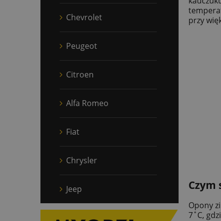
kauczuku
temperat
Chevrolet
przy wię
Peugeot
Citroen
Alfa Romeo
Fiat
Chrysler
Czym 
Jeep
Opony zi
7˚C, gdz