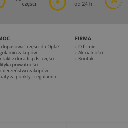
części
od 24 h
MOC
FIRMA
k dopasować części do Opla?
O firmie
gulamin zakupów
Aktualności
ntakt z doradcą ds. części
Kontakt
lityka prywatności
zpieczeństwo zakupów
baty za punkty - regulamin