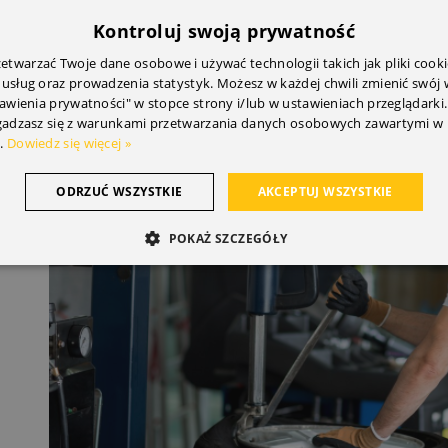
Kontroluj swoją prywatność
 opony zimowe są specjalnie zaprojektowane do niższych temp
 w suchych, letnich miesiącach. Używanie opon zimowych 
twarzać Twoje dane osobowe i używać technologii takich jak pliki cooki
 usług oraz prowadzenia statystyk. Możesz w każdej chwili zmienić swój
dek właściwości jezdnych – ze względu na elastyczność op
tawienia prywatności" w stopce strony i/lub w ustawieniach przeglądarki.
bkich manewrów lub ostrego prowadzenia w miesiącach letni
zgadzasz się z warunkami przetwarzania danych osobowych zawartymi w 
ie ze śniegiem i lodem, gdy jest zimno, ale ta funkcja nie jes
.
Dowiedz się więcej »
bsze zużycie – budowa opon zimowych powoduje ich przysp
wanie opon zimowych w cieplejszych miesiącach spowoduje w
woduje częstszą ich wymianę, ponieważ szybciej się zużywaj
ODRZUĆ WSZYSTKIE
AKCEPTUJ WSZYSTKIE
POKAŻ SZCZEGÓŁY