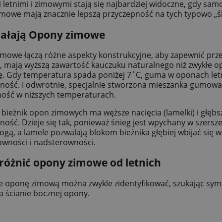
letnimi i zimowymi stają się najbardziej widoczne, gdy samo
mowe mają znacznie lepszą przyczepność na tych typowo „śl
ziałają Opony zimowe
mowe łączą różne aspekty konstrukcyjne, aby zapewnić prz
, mają wyższą zawartość kauczuku naturalnego niż zwykłe op
ę. Gdy temperatura spada poniżej 7˚C, guma w oponach letn
ność. I odwrotnie, specjalnie stworzona mieszanka gumow
ność w niższych temperaturach.
bieżnik opon zimowych ma węższe nacięcia (lamelki) i głębs
ność. Dzieje się tak, ponieważ śnieg jest wpychany w szersz
rogą, a lamele pozwalają blokom bieżnika głębiej wbijać się 
wności i nadsterowności.
różnić opony zimowe od letnich
e oponę zimową można zwykle zidentyfikować, szukając symbo
a ścianie bocznej opony.