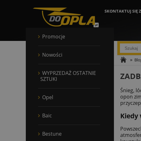
SKONTAKTUJ SIĘ 
Promocje
Nowości
»
Blo
WYPRZEDAŻ OSTATNIE
ZADB
SZTUKI
Śnieg, l
opon zim
Opel
przyczep
Kiedy
Baic
Powszech
Bestune
atmosfer