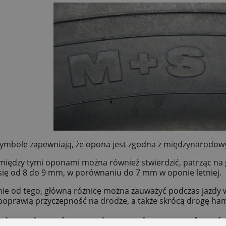
ymbole zapewniają, że opona jest zgodna z międzynarodow
między tymi oponami można również stwierdzić, patrząc na
się od 8 do 9 mm, w porównaniu do 7 mm w oponie letniej.
nie od tego, główną różnicę można zauważyć podczas jazd
oprawią przyczepność na drodze, a także skrócą drogę ha
ożna używać opon zimowych przez cały rok