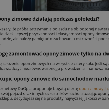
ony zimowe działają podczas gołoledzi?
kazały, że próba zatrzymania pojazdu na oblodzonej nawierz
ie dzięki lepszej przyczepności i elastyczności opony zimo
lodzie, ale należy pamiętać o zachowaniu ostrożności podc
.
ogę zamontować opony zimowe tylko na d
ię założenie opon zimowych na wszystkie cztery koła. Jeśli 
doświadczyć niezrównoważonego prowadzenia i hamowania
 kupić opony zimowe do samochodów marki
ternetowy DoOpla proponuje bogatą ofertę
opon zimowych
 swój pojazd oraz innych uczestników ruchu, stosując opony
sklepu, decydujesz się na produkty najwyższej jakości w bar