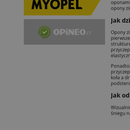
oponami 
opony zi
Jak d
Opony zi
pierwsze
struktur
przyczep
elastycz
Ponadto 
przyczep
koła a d
podstero
Jak od
Wizualni
śniegu n