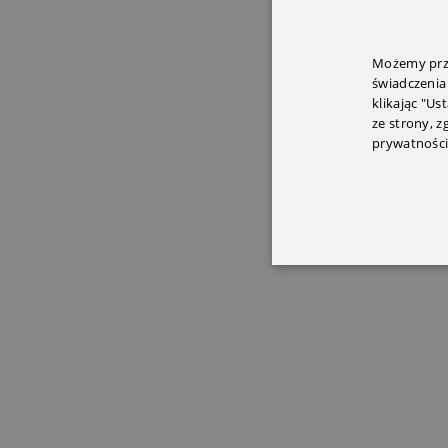
Ponieważ
używania
Możemy prze
świadczenia
Spa
klikając "Us
szy
ze strony, 
sob
prywatności
Szy
Uży
spo