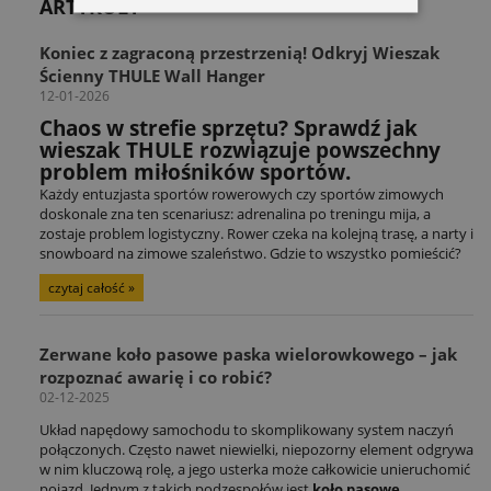
ARTYKUŁY
Koniec z zagraconą przestrzenią! Odkryj Wieszak
Ścienny THULE Wall Hanger
12-01-2026
Chaos w strefie sprzętu? Sprawdź jak
wieszak THULE rozwiązuje powszechny
problem miłośników sportów.
Każdy entuzjasta sportów rowerowych czy sportów zimowych
doskonale zna ten scenariusz: adrenalina po treningu mija, a
zostaje problem logistyczny. Rower czeka na kolejną trasę, a narty i
snowboard na zimowe szaleństwo. Gdzie to wszystko pomieścić?
czytaj całość »
Zerwane koło pasowe paska wielorowkowego – jak
rozpoznać awarię i co robić?
02-12-2025
Układ napędowy samochodu to skomplikowany system naczyń
połączonych. Często nawet niewielki, niepozorny element odgrywa
w nim kluczową rolę, a jego usterka może całkowicie unieruchomić
pojazd. Jednym z takich podzespołów jest
koło pasowe
,