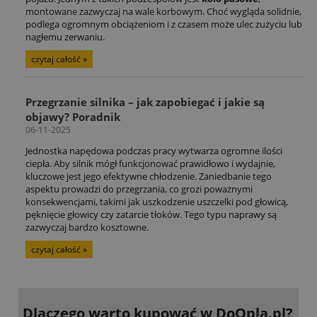
montowane zazwyczaj na wale korbowym. Choć wygląda solidnie,
podlega ogromnym obciążeniom i z czasem może ulec zużyciu lub
nagłemu zerwaniu.
czytaj całość »
Przegrzanie silnika – jak zapobiegać i jakie są
objawy? Poradnik
06-11-2025
Jednostka napędowa podczas pracy wytwarza ogromne ilości
ciepła. Aby silnik mógł funkcjonować prawidłowo i wydajnie,
kluczowe jest jego efektywne chłodzenie. Zaniedbanie tego
aspektu prowadzi do przegrzania, co grozi poważnymi
konsekwencjami, takimi jak uszkodzenie uszczelki pod głowicą,
pęknięcie głowicy czy zatarcie tłoków. Tego typu naprawy są
zazwyczaj bardzo kosztowne.
czytaj całość »
Dlaczego warto kupować
w DoOpla.pl?