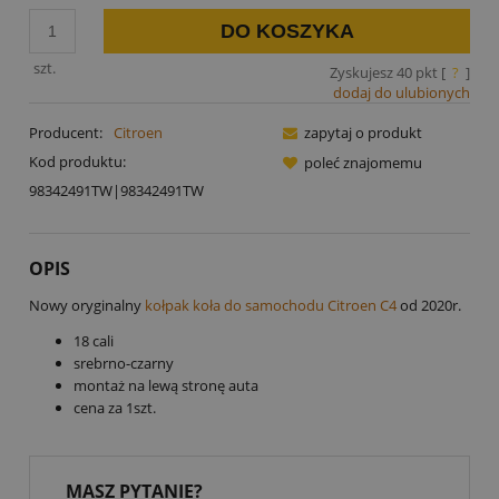
DO KOSZYKA
szt.
Zyskujesz
40
pkt [
?
]
dodaj do ulubionych
Producent:
Citroen
zapytaj o produkt
Kod produktu:
poleć znajomemu
98342491TW|98342491TW
OPIS
Nowy oryginalny
kołpak koła do samochodu Citroen C4
od 2020r.
18 cali
srebrno-czarny
montaż na lewą stronę auta
cena za 1szt.
MASZ PYTANIE?