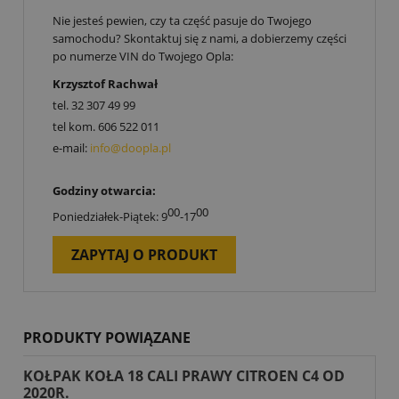
Nie jesteś pewien, czy ta część pasuje do Twojego
samochodu? Skontaktuj się z nami, a dobierzemy części
po numerze VIN do Twojego Opla:
Krzysztof Rachwał
tel.
32 307 49 99
tel kom.
606 522 011
e-mail:
info@doopla.pl
Godziny otwarcia:
00
00
Poniedziałek-Piątek: 9
-17
ZAPYTAJ O PRODUKT
PRODUKTY POWIĄZANE
KOŁPAK KOŁA 18 CALI PRAWY CITROEN C4 OD
2020R.