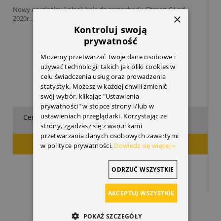
Nowy oryginalny kołpak koła do samochodu Citroen C4 od
×
2020r....
Kontroluj swoją
prywatność
Możemy przetwarzać Twoje dane osobowe i
używać technologii takich jak pliki cookies w
celu świadczenia usług oraz prowadzenia
statystyk. Możesz w każdej chwili zmienić
swój wybór, klikając "Ustawienia
prywatności" w stopce strony i/lub w
ustawieniach przeglądarki. Korzystając ze
489,15 zł
Cena:
strony, zgadzasz się z warunkami
przetwarzania danych osobowych zawartymi
DODAJ DO KOSZYKA
w polityce prywatności.
Dowiedz się więcej »
ODRZUĆ WSZYSTKIE
AKCEPTUJ WSZYSTKIE
POKAŻ SZCZEGÓŁY