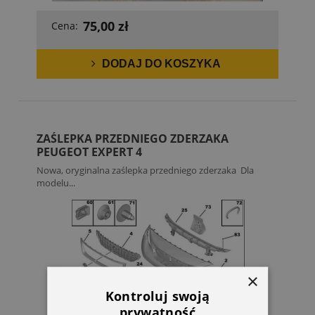
75,00 zł
Cena:
DODAJ DO KOSZYKA
ZAŚLEPKA PRZEDNIEGO ZDERZAKA
PEUGEOT EXPERT 4
Nowa, oryginalna zaślepka przedniego zderzaka Dla
modelu...
×
Kontroluj swoją
prywatność