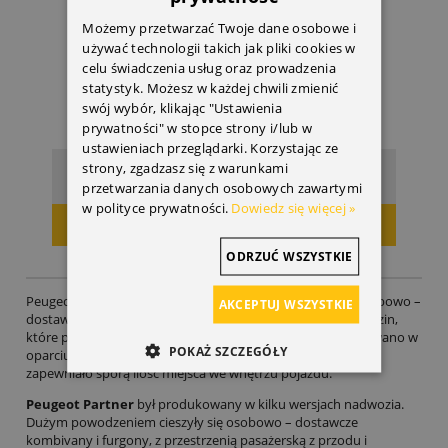
Możemy przetwarzać Twoje dane osobowe i
używać technologii takich jak pliki cookies w
celu świadczenia usług oraz prowadzenia
statystyk. Możesz w każdej chwili zmienić
swój wybór, klikając "Ustawienia
prywatności" w stopce strony i/lub w
ustawieniach przeglądarki. Korzystając ze
strony, zgadzasz się z warunkami
215,64 zł
Cena:
przetwarzania danych osobowych zawartymi
w polityce prywatności.
Dowiedz się więcej »
DODAJ DO KOSZYKA
ODRZUĆ WSZYSTKIE
Peugeot Partner stworzył nowy segment samochodów osobowo –
AKCEPTUJ WSZYSTKIE
dostawczych, idealnych pojazdów dla małych firm, albo rodzin,
które prowadzą działalność gospodarczą. Samochód budowano w
POKAŻ SZCZEGÓŁY
oparciu o płytę podłogową z autosegmentu C (kompakt), co
zapewniało sporą ilość miejsca we wnętrzu pojazdu.
Peugeot Partner
był produkowany w kilku wersjach nadwozia.
Dużym powodzeniem cieszyły się osobowo – dostawcze
kombivany i furgony, z przestrzenią pasażerską z przodu i