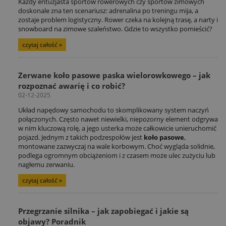
Każdy entuzjasta sportów rowerowych czy sportów zimowych
doskonale zna ten scenariusz: adrenalina po treningu mija, a
zostaje problem logistyczny. Rower czeka na kolejną trasę, a narty i
snowboard na zimowe szaleństwo. Gdzie to wszystko pomieścić?
czytaj całość »
Zerwane koło pasowe paska wielorowkowego – jak
rozpoznać awarię i co robić?
02-12-2025
Układ napędowy samochodu to skomplikowany system naczyń
połączonych. Często nawet niewielki, niepozorny element odgrywa
w nim kluczową rolę, a jego usterka może całkowicie unieruchomić
pojazd. Jednym z takich podzespołów jest
koło pasowe
,
montowane zazwyczaj na wale korbowym. Choć wygląda solidnie,
podlega ogromnym obciążeniom i z czasem może ulec zużyciu lub
nagłemu zerwaniu.
czytaj całość »
Przegrzanie silnika – jak zapobiegać i jakie są
objawy? Poradnik