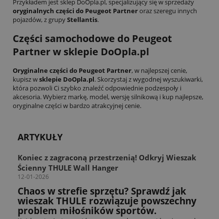
Przykładem jest sklep DoOpla.pl, specjalizujący się w sprzedaży
oryginalnych części do Peugeot Partner
oraz szeregu innych
pojazdów, z grupy
Stellantis
.
Części samochodowe do Peugeot
Partner w sklepie DoOpla.pl
Oryginalne części do Peugeot Partner
, w najlepszej cenie,
kupisz w
sklepie DoOpla.pl
. Skorzystaj z wygodnej wyszukiwarki,
która pozwoli Ci szybko znaleźć odpowiednie podzespoły i
akcesoria. Wybierz markę, model, wersję silnikową i kup najlepsze,
oryginalne części w bardzo atrakcyjnej cenie.
ARTYKUŁY
Koniec z zagraconą przestrzenią! Odkryj Wieszak
Ścienny THULE Wall Hanger
12-01-2026
Chaos w strefie sprzętu? Sprawdź jak
wieszak THULE rozwiązuje powszechny
problem miłośników sportów.