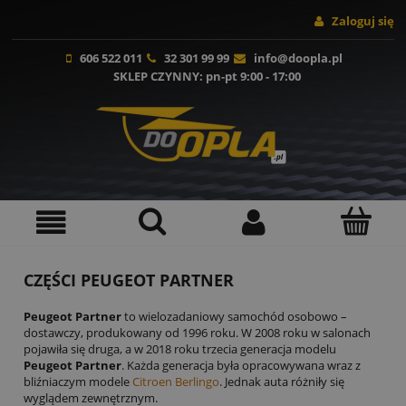
Zaloguj się
606 522 011
32 301 99 99
info@doopla.pl
SKLEP CZYNNY
: pn-pt 9:00 - 17:00
CZĘŚCI PEUGEOT PARTNER
Peugeot Partner
to wielozadaniowy samochód osobowo –
dostawczy, produkowany od 1996 roku. W 2008 roku w salonach
pojawiła się druga, a w 2018 roku trzecia generacja modelu
Peugeot Partner
. Każda generacja była opracowywana wraz z
bliźniaczym modele
Citroen Berlingo
. Jednak auta różniły się
wyglądem zewnętrznym.