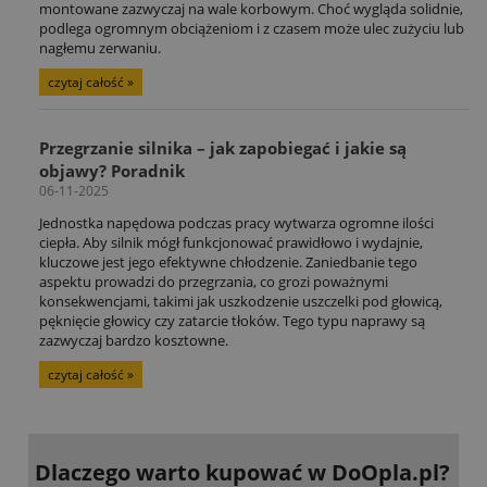
montowane zazwyczaj na wale korbowym. Choć wygląda solidnie,
podlega ogromnym obciążeniom i z czasem może ulec zużyciu lub
nagłemu zerwaniu.
czytaj całość »
Przegrzanie silnika – jak zapobiegać i jakie są
objawy? Poradnik
06-11-2025
Jednostka napędowa podczas pracy wytwarza ogromne ilości
ciepła. Aby silnik mógł funkcjonować prawidłowo i wydajnie,
kluczowe jest jego efektywne chłodzenie. Zaniedbanie tego
aspektu prowadzi do przegrzania, co grozi poważnymi
konsekwencjami, takimi jak uszkodzenie uszczelki pod głowicą,
pęknięcie głowicy czy zatarcie tłoków. Tego typu naprawy są
zazwyczaj bardzo kosztowne.
czytaj całość »
Dlaczego warto kupować
w DoOpla.pl?