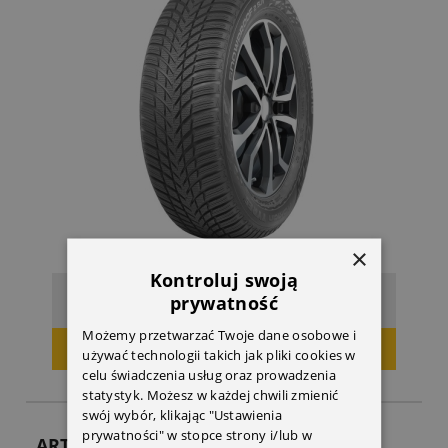
×
Kontroluj swoją
937,87 zł
Cena:
prywatność
Możemy przetwarzać Twoje dane osobowe i
DODAJ DO KOSZYKA
używać technologii takich jak pliki cookies w
celu świadczenia usług oraz prowadzenia
statystyk. Możesz w każdej chwili zmienić
swój wybór, klikając "Ustawienia
prywatności" w stopce strony i/lub w
ARTYKUŁY