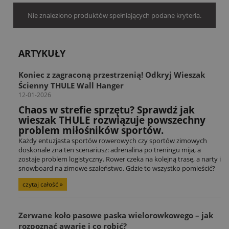
Nie znaleziono produktów spełniających podane kryteria.
ARTYKUŁY
Koniec z zagraconą przestrzenią! Odkryj Wieszak
Ścienny THULE Wall Hanger
12-01-2026
Chaos w strefie sprzętu? Sprawdź jak
wieszak THULE rozwiązuje powszechny
problem miłośników sportów.
Każdy entuzjasta sportów rowerowych czy sportów zimowych
doskonale zna ten scenariusz: adrenalina po treningu mija, a
zostaje problem logistyczny. Rower czeka na kolejną trasę, a narty i
snowboard na zimowe szaleństwo. Gdzie to wszystko pomieścić?
czytaj całość »
Zerwane koło pasowe paska wielorowkowego – jak
rozpoznać awarię i co robić?