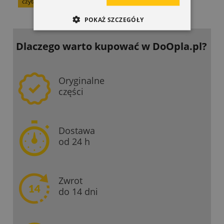
czytaj całość »
POKAŻ SZCZEGÓŁY
Dlaczego warto kupować
w DoOpla.pl?
Oryginalne
części
Dostawa
od 24 h
Zwrot
do 14 dni