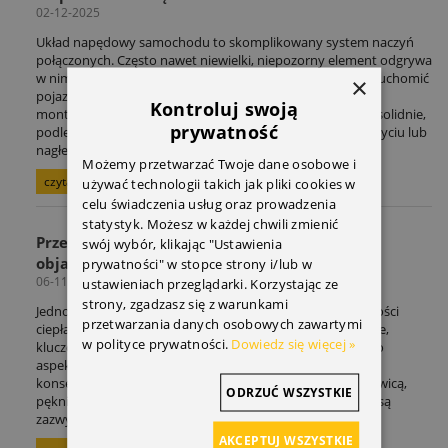
02-12-2025
Układ napędowy samochodu to skomplikowany system naczyń
połączonych. Często nawet niewielki, niepozorny element odgrywa
w nim kluczową rolę, a jego usterka może całkowicie unieruchomić
×
pojazd. Jednym z takich podzespołów jest
koło pasowe
,
Kontroluj swoją
montowane zazwyczaj na wale korbowym. Choć wygląda solidnie,
prywatność
podlega ogromnym obciążeniom i z czasem może ulec zużyciu lub
nagłemu zerwaniu.
Możemy przetwarzać Twoje dane osobowe i
czytaj całość »
używać technologii takich jak pliki cookies w
celu świadczenia usług oraz prowadzenia
statystyk. Możesz w każdej chwili zmienić
Przegrzanie silnika – jak zapobiegać i jakie są
swój wybór, klikając "Ustawienia
objawy? Poradnik
prywatności" w stopce strony i/lub w
06-11-2025
ustawieniach przeglądarki. Korzystając ze
strony, zgadzasz się z warunkami
Jednostka napędowa podczas pracy wytwarza ogromne ilości
przetwarzania danych osobowych zawartymi
ciepła. Aby silnik mógł funkcjonować prawidłowo i wydajnie,
w polityce prywatności.
Dowiedz się więcej »
kluczowe jest jego efektywne chłodzenie. Zaniedbanie tego
aspektu prowadzi do przegrzania, co grozi poważnymi
konsekwencjami, takimi jak uszkodzenie uszczelki pod głowicą,
ODRZUĆ WSZYSTKIE
pęknięcie głowicy czy zatarcie tłoków. Tego typu naprawy są
zazwyczaj bardzo kosztowne.
AKCEPTUJ WSZYSTKIE