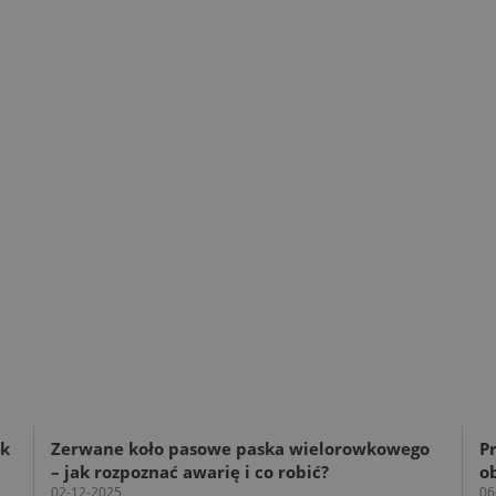
ak
Zerwane koło pasowe paska wielorowkowego
Pr
– jak rozpoznać awarię i co robić?
o
02-12-2025
06