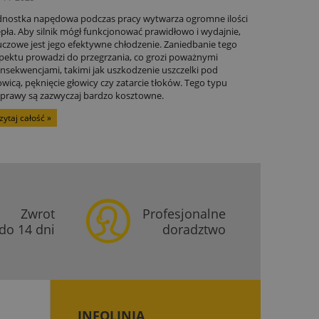
dnostka napędowa podczas pracy wytwarza ogromne ilości
epła. Aby silnik mógł funkcjonować prawidłowo i wydajnie,
uczowe jest jego efektywne chłodzenie. Zaniedbanie tego
pektu prowadzi do przegrzania, co grozi poważnymi
nsekwencjami, takimi jak uszkodzenie uszczelki pod
owicą, pęknięcie głowicy czy zatarcie tłoków. Tego typu
prawy są zazwyczaj bardzo kosztowne.
zytaj całość »
Zwrot
Profesjonalne
do 14 dni
doradztwo
INFOLINIA