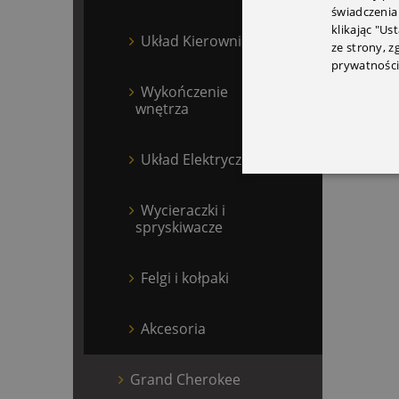
świadczenia
klikając "Us
Układ Kierowniczy
ze strony, 
prywatności
Wykończenie
wnętrza
Układ Elektryczny
Wycieraczki i
spryskiwacze
Felgi i kołpaki
Akcesoria
Grand Cherokee