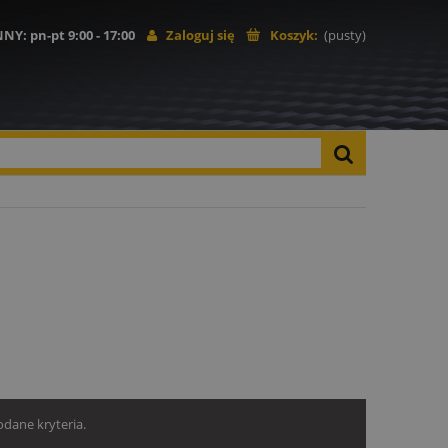
NNY
: pn-pt 9:00 - 17:00
Zaloguj się
Koszyk:
(pusty)
dane kryteria.