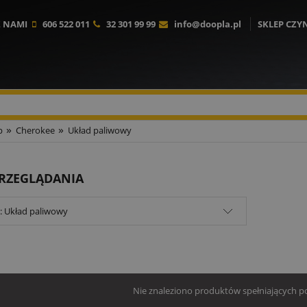
Z NAMI
606 522 011
32 301 99 99
info@doopla.pl
SKLEP CZY
»
»
p
Cherokee
Układ paliwowy
PRZEGLĄDANIA
: Układ paliwowy
Nie znaleziono produktów spełniających po