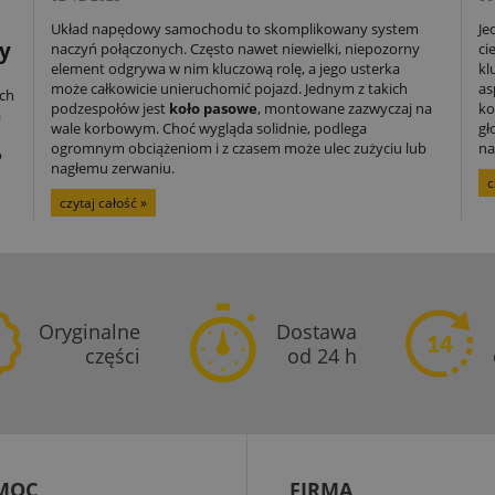
Układ napędowy samochodu to skomplikowany system
Je
y
naczyń połączonych. Często nawet niewielki, niepozorny
ci
element odgrywa w nim kluczową rolę, a jego usterka
kl
może całkowicie unieruchomić pojazd. Jednym z takich
as
ch
podzespołów jest
koło pasowe
, montowane zazwyczaj na
ko
a
wale korbowym. Choć wygląda solidnie, podlega
gł
ogromnym obciążeniom i z czasem może ulec zużyciu lub
na
o
nagłemu zerwaniu.
c
czytaj całość »
Oryginalne
Dostawa
części
od 24 h
MOC
FIRMA