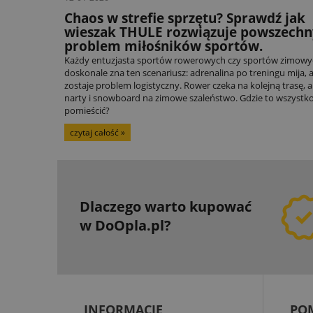
Chaos w strefie sprzętu? Sprawdź jak
wieszak THULE rozwiązuje powszechn
problem miłośników sportów.
Każdy entuzjasta sportów rowerowych czy sportów zimowy
doskonale zna ten scenariusz: adrenalina po treningu mija, 
zostaje problem logistyczny. Rower czeka na kolejną trasę, a
narty i snowboard na zimowe szaleństwo. Gdzie to wszystk
pomieścić?
czytaj całość »
Dlaczego warto kupować
w DoOpla.pl?
INFORMACJE
PO