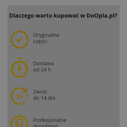
Dlaczego warto kupować
w DoOpla.pl?
Oryginalne
części
Dostawa
od 24 h
Zwrot
do 14 dni
Profesjonalne
doradztwo