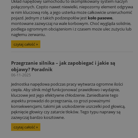
Układ napędowy samochodu to skomplikowany system naczyń
połączonych. Często nawet niewielki, niepozorny element odgrywa
w nim kluczową rolę, a jego usterka może całkowicie unieruchomić
pojazd. Jednym z takich podzespołów jest
koło pasowe
,
montowane zazwyczaj na wale korbowym. Choć wygląda solidnie,
podlega ogromnym obciążeniom i z czasem może ulec zużyciu lub
nagłemu zerwaniu.
czytaj całość »
Przegrzanie silnika – jak zapobiegać i jakie są
objawy? Poradnik
06-11-2025
Jednostka napędowa podczas pracy wytwarza ogromne ilości
ciepła. Aby silnik mógł funkcjonować prawidłowo i wydajnie,
kluczowe jest jego efektywne chłodzenie. Zaniedbanie tego
aspektu prowadzi do przegrzania, co grozi poważnymi
konsekwencjami, takimi jak uszkodzenie uszczelki pod głowicą,
pęknięcie głowicy czy zatarcie tłoków. Tego typu naprawy są
zazwyczaj bardzo kosztowne.
czytaj całość »