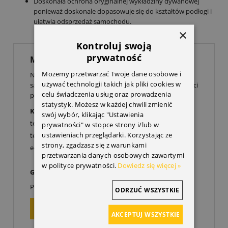
Doskonała ochrona oryginalnej wykładziny dywanowej
ponieważ doskonale dopasowuje się do kształtów podłogi i
ułatwia odsprzedaż samochodu.
×
Kontroluj swoją
prywatność
MASZ PYTANIE?
Możemy przetwarzać Twoje dane osobowe i
Nie jesteś pewien, czy ta część pasuje do Twojego
używać technologii takich jak pliki cookies w
samochodu? Skontaktuj się z nami, a dobierzemy części
celu świadczenia usług oraz prowadzenia
po numerze VIN do Twojego Opla:
statystyk. Możesz w każdej chwili zmienić
Krzysztof Rachwał
swój wybór, klikając "Ustawienia
tel.
32 307 49 99
prywatności" w stopce strony i/lub w
ustawieniach przeglądarki. Korzystając ze
tel kom.
606 522 011
strony, zgadzasz się z warunkami
e-mail:
info@doopla.pl
przetwarzania danych osobowych zawartymi
w polityce prywatności.
Dowiedz się więcej »
Godziny otwarcia:
00
00
Poniedziałek-Piątek: 9
-17
ODRZUĆ WSZYSTKIE
ZAPYTAJ O PRODUKT
AKCEPTUJ WSZYSTKIE