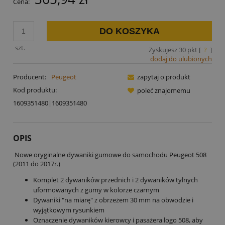
Cena:
DO KOSZYKA
szt.
Zyskujesz
30
pkt [
?
]
dodaj do ulubionych
Producent:
Peugeot
zapytaj o produkt
Kod produktu:
poleć znajomemu
1609351480|1609351480
OPIS
Nowe oryginalne dywaniki gumowe do samochodu Peugeot 508
(2011 do 2017r.)
Komplet 2 dywaników przednich i 2 dywaników tylnych
uformowanych z gumy w kolorze czarnym
Dywaniki "na miarę" z obrzeżem 30 mm na obwodzie i
wyjątkowym rysunkiem
Oznaczenie dywaników kierowcy i pasażera logo 508, aby