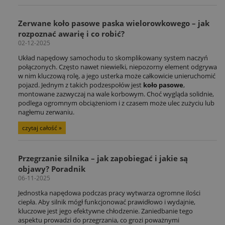
Zerwane koło pasowe paska wielorowkowego – jak
rozpoznać awarię i co robić?
02-12-2025
Układ napędowy samochodu to skomplikowany system naczyń
połączonych. Często nawet niewielki, niepozorny element odgrywa
w nim kluczową rolę, a jego usterka może całkowicie unieruchomić
pojazd. Jednym z takich podzespołów jest
koło pasowe
,
montowane zazwyczaj na wale korbowym. Choć wygląda solidnie,
podlega ogromnym obciążeniom i z czasem może ulec zużyciu lub
nagłemu zerwaniu.
czytaj całość »
Przegrzanie silnika – jak zapobiegać i jakie są
objawy? Poradnik
06-11-2025
Jednostka napędowa podczas pracy wytwarza ogromne ilości
ciepła. Aby silnik mógł funkcjonować prawidłowo i wydajnie,
kluczowe jest jego efektywne chłodzenie. Zaniedbanie tego
aspektu prowadzi do przegrzania, co grozi poważnymi