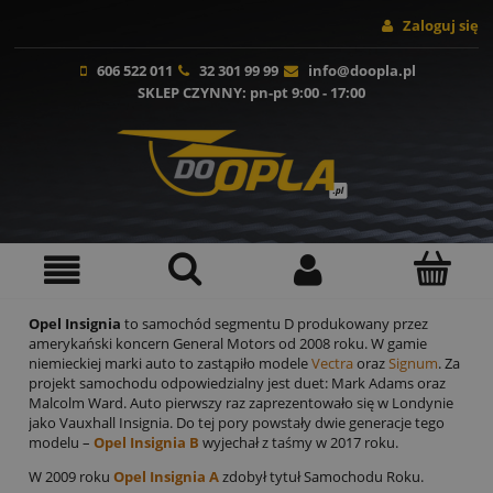
Zaloguj się
606 522 011
32 301 99 99
info@doopla.pl
SKLEP CZYNNY
: pn-pt 9:00 - 17:00
Opel Insignia
to samochód segmentu D produkowany przez
amerykański koncern General Motors od 2008 roku. W gamie
niemieckiej marki auto to zastąpiło modele
Vectra
oraz
Signum
. Za
projekt samochodu odpowiedzialny jest duet: Mark Adams oraz
Malcolm Ward. Auto pierwszy raz zaprezentowało się w Londynie
jako Vauxhall Insignia. Do tej pory powstały dwie generacje tego
modelu –
Opel Insignia B
wyjechał z taśmy w 2017 roku.
W 2009 roku
Opel Insignia A
zdobył tytuł Samochodu Roku.