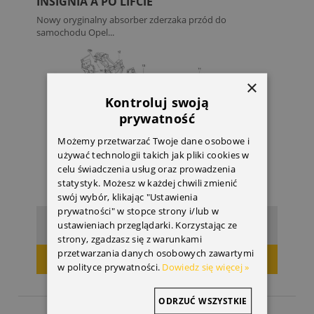
INSIGNIA A PO LIFCIE
Nowy oryginalny absorber zderzaka przód do
samochodu Opel...
×
Kontroluj swoją
prywatność
Możemy przetwarzać Twoje dane osobowe i
używać technologii takich jak pliki cookies w
celu świadczenia usług oraz prowadzenia
statystyk. Możesz w każdej chwili zmienić
swój wybór, klikając "Ustawienia
prywatności" w stopce strony i/lub w
400,07 zł
Cena:
ustawieniach przeglądarki. Korzystając ze
strony, zgadzasz się z warunkami
przetwarzania danych osobowych zawartymi
DODAJ DO KOSZYKA
w polityce prywatności.
Dowiedz się więcej »
ODRZUĆ WSZYSTKIE