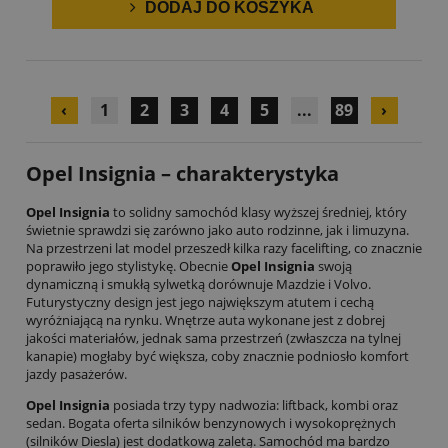
DODAJ DO KOSZYKA
‹
1
2
3
4
5
...
89
›
Opel Insignia – charakterystyka
Opel Insignia
to solidny samochód klasy wyższej średniej, który
świetnie sprawdzi się zarówno jako auto rodzinne, jak i limuzyna.
Na przestrzeni lat model przeszedł kilka razy facelifting, co znacznie
poprawiło jego stylistykę. Obecnie
Opel Insignia
swoją
dynamiczną i smukłą sylwetką dorównuje Mazdzie i Volvo.
Futurystyczny design jest jego największym atutem i cechą
wyróżniającą na rynku. Wnętrze auta wykonane jest z dobrej
jakości materiałów, jednak sama przestrzeń (zwłaszcza na tylnej
kanapie) mogłaby być większa, coby znacznie podniosło komfort
jazdy pasażerów.
Opel Insignia
posiada trzy typy nadwozia: liftback, kombi oraz
sedan. Bogata oferta silników benzynowych i wysokoprężnych
(silników Diesla) jest dodatkową zaletą. Samochód ma bardzo