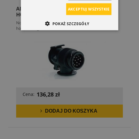
ADAPTER ELEKTRYCZNY HAKA
AKCEPTUJ WSZYSTKIE
HOLOWNICZEGO Z 7 NA 13 STYKÓW OPEL
Nowy, oryginalny adapter gniazda elektrycznego hak
POKAŻ SZCZEGÓŁY
holowniczego...
136,28 zł
Cena:
DODAJ DO KOSZYKA