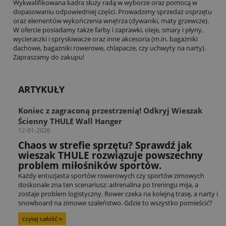
Wykwalifikowana kadra służy radą w wyborze oraz pomocą w
dopasowaniu odpowiedniej części. Prowadzimy sprzedaż osprzętu
oraz elementów wykończenia wnętrza (dywaniki, maty grzewcze).
W ofercie posiadamy także farby i zaprawki, oleje, smary i płyny,
wycieraczki i spryskiwacze oraz inne akcesoria (m.in. bagażniki
dachowe, bagażniki rowerowe, chlapacze, czy uchwyty na narty).
Zapraszamy do zakupu!
ARTYKUŁY
Koniec z zagraconą przestrzenią! Odkryj Wieszak
Ścienny THULE Wall Hanger
12-01-2026
Chaos w strefie sprzętu? Sprawdź jak
wieszak THULE rozwiązuje powszechny
problem miłośników sportów.
Każdy entuzjasta sportów rowerowych czy sportów zimowych
doskonale zna ten scenariusz: adrenalina po treningu mija, a
zostaje problem logistyczny. Rower czeka na kolejną trasę, a narty i
snowboard na zimowe szaleństwo. Gdzie to wszystko pomieścić?
czytaj całość »