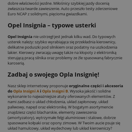
dobre właściwości jezdne. Miłośnicy szybkiej jazdy docenią
zwłaszcza twarde zawieszenie. Auto przeszło testy zderzeniowe
Euro NCAP z solidnymi, pięcioma gwiazdkami.
Opel Insignia – typowe usterki
Opel Insignia
nie ustrzegł jest jednak kilku wad. Do typowych
usterek należy: szybko wyrabiająca się przekładnia kierownicy,
delikatne poduszki pod silnikiem oraz podatny na uszkodzenia
lakier. Kierowcy zwracają uwagę także na kłopoty z elektroniką
sterującą pracą silnika oraz problemy ze źle spasowaną fabrycznie
karoserią.
Zadbaj o swojego Opla Insignię!
Nasz sklep internetowy proponuje
oryginalne części i akcesoria
do
Opla Insigni A
i
Opla Insigni B
. Wysoka jakość i solidne
wykonanie to najważniejsze atuty oferowanych elementów. Z
nami zadbasz o układ chłodzenia, układ zapłonowy, układ
paliwowy, napęd oraz elektronikę. W bogatym asortymencie
znajdziesz części blacharskie, elementy zawieszenia
(amortyzatory), wytrzymałe felgi aluminiowe i stalowe, dobrze
spasowane kołpaki oraz opony zimowe. W Twoim aucie psuje się
układ hamulcowy, układ wydechowy lub układ kierowniczy?