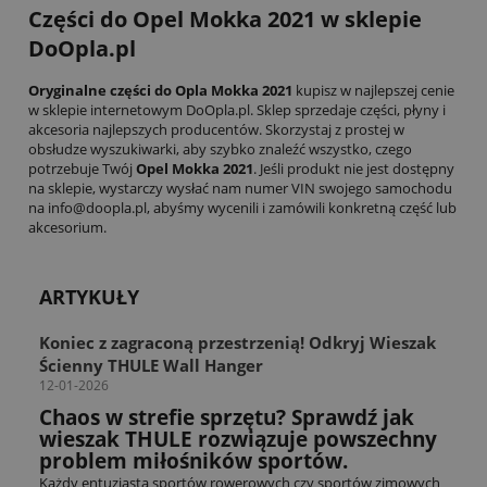
Części do Opel Mokka 2021 w sklepie
DoOpla.pl
Oryginalne części do Opla Mokka 2021
kupisz w najlepszej cenie
w sklepie internetowym DoOpla.pl. Sklep sprzedaje części, płyny i
akcesoria najlepszych producentów. Skorzystaj z prostej w
obsłudze wyszukiwarki, aby szybko znaleźć wszystko, czego
potrzebuje Twój
Opel Mokka 2021
. Jeśli produkt nie jest dostępny
na sklepie, wystarczy wysłać nam numer VIN swojego samochodu
na info@doopla.pl, abyśmy wycenili i zamówili konkretną część lub
akcesorium.
ARTYKUŁY
Koniec z zagraconą przestrzenią! Odkryj Wieszak
Ścienny THULE Wall Hanger
12-01-2026
Chaos w strefie sprzętu? Sprawdź jak
wieszak THULE rozwiązuje powszechny
problem miłośników sportów.
Każdy entuzjasta sportów rowerowych czy sportów zimowych