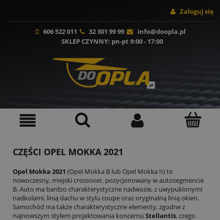
Zaloguj się
606 522 011
32 301 99 99
info@doopla.pl
SKLEP CZYNNY
: pn-pt 9:00 - 17:00
CZĘŚCI OPEL MOKKA 2021
Opel Mokka 2021
(Opel Mokka B lub Opel Mokka II) to
nowoczesny, miejski crossover, pozycjonowany w autosegmencie
B. Auto ma bardzo charakterystyczne nadwozie, z uwypuklonymi
nadkolami, linią dachu w stylu coupe oraz oryginalną linią okien.
Samochód ma także charakterystyczne elementy, zgodne z
najnowszym stylem projektowania koncernu
Stellantis
, czego