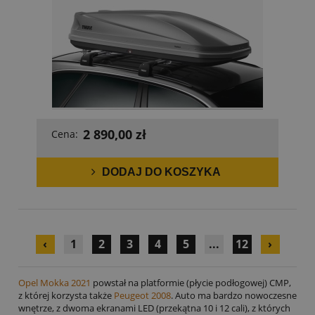
2 890,00 zł
Cena:
DODAJ DO KOSZYKA
‹
1
2
3
4
5
...
12
›
Opel Mokka 2021
powstał na platformie (płycie podłogowej) CMP,
z której korzysta także
Peugeot 2008
. Auto ma bardzo nowoczesne
wnętrze, z dwoma ekranami LED (przekątna 10 i 12 cali), z których