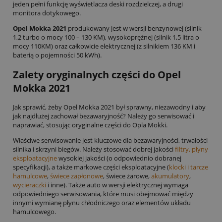
jeden pełni funkcję wyświetlacza deski rozdzielczej, a drugi
monitora dotykowego.
Opel Mokka 2021
produkowany jest w wersji benzynowej (silnik
1,2 turbo o mocy 100 – 130 KM), wysokoprężnej (silnik 1,5 litra o
mocy 110KM) oraz całkowicie elektrycznej (z silnikiem 136 KM i
baterią o pojemności 50 kWh).
Zalety oryginalnych części do Opel
Mokka 2021
Jak sprawić, żeby Opel Mokka 2021 był sprawny, niezawodny i aby
jak najdłużej zachował bezawaryjność? Należy go serwisować i
naprawiać, stosując oryginalne części do Opla Mokki.
Właściwe serwisowanie jest kluczowe dla bezawaryjności, trwałości
silnika i skrzyni biegów. Należy stosować dobrej jakości
filtry, płyny
eksploatacyjne
wysokiej jakości (o odpowiednio dobranej
specyfikacji), a także markowe części eksploatacyjne (
klocki i tarcze
hamulcowe
,
świece zapłonowe
, świece żarowe,
akumulatory
,
wycieraczki
i inne). Także auto w wersji elektrycznej wymaga
odpowiedniego serwisowania, które musi obejmować między
innymi wymianę płynu chłodniczego oraz elementów układu
hamulcowego.