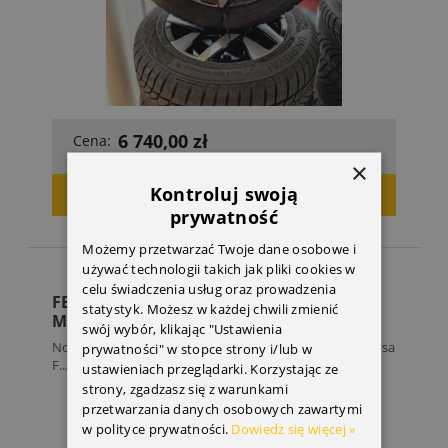
6 740,00 zł
Cena:
×
Kontroluj swoją
DODAJ DO KOSZYKA
prywatność
Możemy przetwarzać Twoje dane osobowe i
używać technologii takich jak pliki cookies w
celu świadczenia usług oraz prowadzenia
FELGA ALUMINIOWA BORBET CORSA F ;
statystyk. Możesz w każdej chwili zmienić
MOKKA OD 2021R.
swój wybór, klikając "Ustawienia
Nowa felga aluminiowa Borbet do samochodu Opel Corsa
prywatności" w stopce strony i/lub w
F...
ustawieniach przeglądarki. Korzystając ze
strony, zgadzasz się z warunkami
przetwarzania danych osobowych zawartymi
w polityce prywatności.
Dowiedz się więcej »