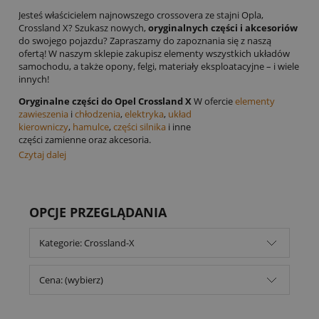
Jesteś właścicielem najnowszego crossovera ze stajni Opla,
Crossland X? Szukasz nowych,
oryginalnych części i akcesoriów
do swojego pojazdu? Zapraszamy do zapoznania się z naszą
ofertą! W naszym sklepie zakupisz elementy wszystkich układów
samochodu, a także opony, felgi, materiały eksploatacyjne – i wiele
innych!
Oryginalne części do Opel Crossland X
W ofercie
elementy
zawieszenia
i
chłodzenia
,
elektryka
,
układ
kierowniczy
,
hamulce
,
części silnika
i inne
części zamienne oraz akcesoria.
Czytaj dalej
OPCJE PRZEGLĄDANIA
Kategorie: Crossland-X
Cena: (wybierz)