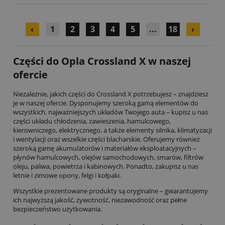
‹
1
2
3
4
5
...
18
›
Części do Opla Crossland X w naszej
ofercie
Niezależnie, jakich części do Crossland X potrzebujesz – znajdziesz
je w naszej ofercie. Dysponujemy szeroką gamą elementów do
wszystkich, najważniejszych układów Twojego auta – kupisz u nas
części układu chłodzenia, zawieszenia, hamulcowego,
kierowniczego, elektrycznego, a także elementy silnika, klimatyzacji
i wentylacji oraz wszelkie części blacharskie. Oferujemy również
szeroką gamę akumulatorów i materiałów eksploatacyjnych –
płynów hamulcowych, olejów samochodowych, smarów, filtrów
oleju, paliwa, powietrza i kabinowych. Ponadto, zakupisz u nas
letnie i zimowe opony, felgi i kołpaki.
Wszystkie prezentowane produkty są oryginalne – gwarantujemy
ich najwyższą jakość, żywotność, niezawodność oraz pełne
bezpieczeństwo użytkowania.