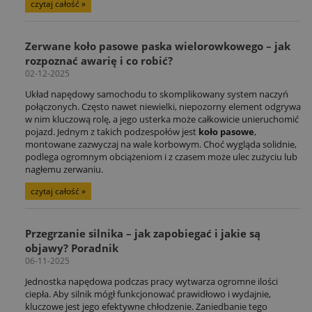
czytaj całość »
Zerwane koło pasowe paska wielorowkowego – jak
rozpoznać awarię i co robić?
02-12-2025
Układ napędowy samochodu to skomplikowany system naczyń
połączonych. Często nawet niewielki, niepozorny element odgrywa
w nim kluczową rolę, a jego usterka może całkowicie unieruchomić
pojazd. Jednym z takich podzespołów jest
koło pasowe
,
montowane zazwyczaj na wale korbowym. Choć wygląda solidnie,
podlega ogromnym obciążeniom i z czasem może ulec zużyciu lub
nagłemu zerwaniu.
czytaj całość »
Przegrzanie silnika – jak zapobiegać i jakie są
objawy? Poradnik
06-11-2025
Jednostka napędowa podczas pracy wytwarza ogromne ilości
ciepła. Aby silnik mógł funkcjonować prawidłowo i wydajnie,
kluczowe jest jego efektywne chłodzenie. Zaniedbanie tego