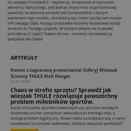
do swojego Crossland X – wystarczy, że wpiszesz w nią numer
elementu fabrycznego. Jeśli jednak chcesz mieć stuprocentową
pewność, że wybrany produkt jest kompatybilny z danym
wariantem tego modelu, skontaktuj się z nami i podaj nam numer
VIN swojego Opla. Na jego podstawie możemy dopasować każdy
produkt do Twojego pojazdu. W naszym sklepie nie znalazłeś
potrzebnej Ci części? Napisz do nas – możemy sprowadzić ją
specjalnie dla Ciebie!
ARTYKUŁY
Koniec z zagraconą przestrzenią! Odkryj Wieszak
Ścienny THULE Wall Hanger
12-01-2026
Chaos w strefie sprzętu? Sprawdź jak
wieszak THULE rozwiązuje powszechny
problem miłośników sportów.
Każdy entuzjasta sportów rowerowych czy sportów zimowych
doskonale zna ten scenariusz: adrenalina po treningu mija, a
zostaje problem logistyczny. Rower czeka na kolejną trasę, a narty i
snowboard na zimowe szaleństwo. Gdzie to wszystko pomieścić?