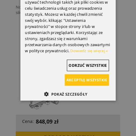
używać technologii takich jak pliki cookies w
Nowa, oryginalna chłodnica wody Dla Crossland X z
celu świadczenia usług oraz prowadzenia
silnikiem:...
statystyk. Możesz w każdej chwili zmienić
swój wybór, klikając "Ustawienia
prywatności" w stopce strony i/lub w
ustawieniach przeglądarki. Korzystając ze
strony, zgadzasz się z warunkami
przetwarzania danych osobowych zawartymi
w polityce prywatności.
Dowiedz się więcej »
ODRZUĆ WSZYSTKIE
AKCEPTUJ WSZYSTKIE
POKAŻ SZCZEGÓŁY
848,09 zł
Cena: