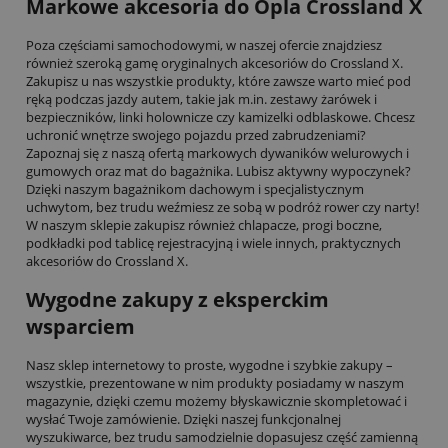
Markowe akcesoria do Opla Crossland X
Poza częściami samochodowymi, w naszej ofercie znajdziesz
również szeroką gamę oryginalnych akcesoriów do Crossland X.
Zakupisz u nas wszystkie produkty, które zawsze warto mieć pod
ręką podczas jazdy autem, takie jak m.in. zestawy żarówek i
bezpieczników, linki holownicze czy kamizelki odblaskowe. Chcesz
uchronić wnętrze swojego pojazdu przed zabrudzeniami?
Zapoznaj się z naszą ofertą markowych dywaników welurowych i
gumowych oraz mat do bagażnika. Lubisz aktywny wypoczynek?
Dzięki naszym bagażnikom dachowym i specjalistycznym
uchwytom, bez trudu weźmiesz ze sobą w podróż rower czy narty!
W naszym sklepie zakupisz również chlapacze, progi boczne,
podkładki pod tablicę rejestracyjną i wiele innych, praktycznych
akcesoriów do Crossland X.
Wygodne zakupy z eksperckim
wsparciem
Nasz sklep internetowy to proste, wygodne i szybkie zakupy –
wszystkie, prezentowane w nim produkty posiadamy w naszym
magazynie, dzięki czemu możemy błyskawicznie skompletować i
wysłać Twoje zamówienie. Dzięki naszej funkcjonalnej
wyszukiwarce, bez trudu samodzielnie dopasujesz część zamienną