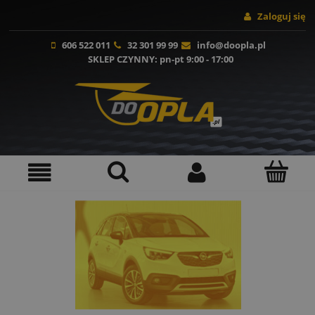
Zaloguj się
606 522 011
32 301 99 99
info@doopla.pl
SKLEP CZYNNY
: pn-pt 9:00 - 17:00