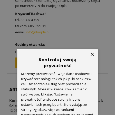
samochodu? Skontaktuj się z nami, a dobierzemy części
po numerze VIN do Twojego Opla:
Krzysztof Rachwał
tel.
32 307 49 99
tel kom.
606 522 011
e-mail:
info@doopla.pl
Godziny otwarcia:
00
00
Poniedziałek-Piątek: 9
-17
×
Kontroluj swoją
ZAPYTAJ O PRODUKT
prywatność
Możemy przetwarzać Twoje dane osobowe i
używać technologii takich jak pliki cookies w
celu świadczenia usług oraz prowadzenia
ARTYKUŁY
statystyk. Możesz w każdej chwili zmienić
swój wybór, klikając "Ustawienia
prywatności" w stopce strony i/lub w
Koniec z zagraconą przestrzenią! Odkryj Wieszak
ustawieniach przeglądarki. Korzystając ze
Ścienny THULE Wall Hanger
strony, zgadzasz się z warunkami
12-01-2026
przetwarzania danych osobowych zawartymi