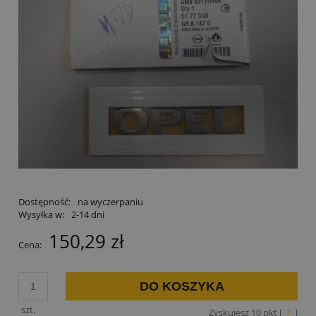
Dostępność:
na wyczerpaniu
Wysyłka w:
2-14 dni
150,29 zł
Cena:
DO KOSZYKA
szt.
Zyskujesz
10
pkt [
?
]