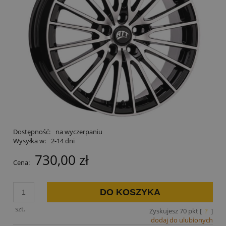
Dostępność:
na wyczerpaniu
Wysyłka w:
2-14 dni
730,00 zł
Cena:
DO KOSZYKA
szt.
Zyskujesz
70
pkt [
?
]
dodaj do ulubionych