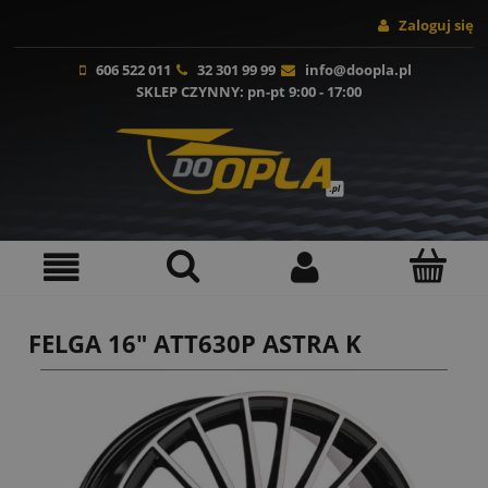
Zaloguj się
606 522 011
32 301 99 99
info@doopla.pl
SKLEP CZYNNY
: pn-pt 9:00 - 17:00
FELGA 16" ATT630P ASTRA K