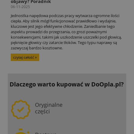
objawy? Poradnik
06-11-2025
Jednostka napędowa podczas pracy wytwarza ogromne ilości
ciepła. Aby silnik mógł funkcjonować prawidłowo i wydajnie,
kluczowe jest jego efektywne chłodzenie. Zaniedbanie tego
aspektu prowadzi do przegrzania, co grozi poważnymi
konsekwencjami, takimi jak uszkodzenie uszczelki pod głowicą,
pęknięcie głowicy czy zatarcie tłoków. Tego typu naprawy są
zazwyczaj bardzo kosztowne.
czytaj całość »
Dlaczego warto kupować
w DoOpla.pl?
Oryginalne
części