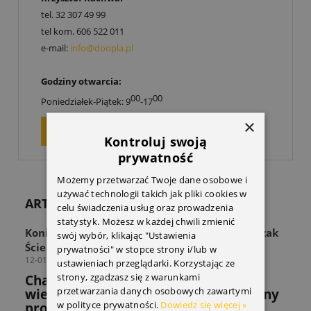
tel.
32 307 49 99
tel kom.
606 522 011
e-mail:
info@doopla.pl
Godziny otwarcia:
00
00
Poniedziałek-Piątek: 9
-17
×
ZAPYTAJ O PRODUKT
Kontroluj swoją
prywatność
Możemy przetwarzać Twoje dane osobowe i
używać technologii takich jak pliki cookies w
ARTYKUŁY
celu świadczenia usług oraz prowadzenia
statystyk. Możesz w każdej chwili zmienić
Koniec z zagraconą przestrzenią! Odkryj Wieszak
swój wybór, klikając "Ustawienia
Ścienny THULE Wall Hanger
prywatności" w stopce strony i/lub w
12-01-2026
ustawieniach przeglądarki. Korzystając ze
strony, zgadzasz się z warunkami
Chaos w strefie sprzętu? Sprawdź jak
przetwarzania danych osobowych zawartymi
wieszak THULE rozwiązuje powszechny
w polityce prywatności.
Dowiedz się więcej »
problem miłośników sportów.