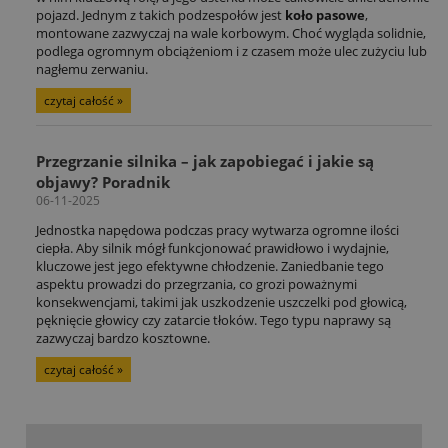
pojazd. Jednym z takich podzespołów jest
koło pasowe
,
montowane zazwyczaj na wale korbowym. Choć wygląda solidnie,
podlega ogromnym obciążeniom i z czasem może ulec zużyciu lub
nagłemu zerwaniu.
czytaj całość »
Przegrzanie silnika – jak zapobiegać i jakie są
objawy? Poradnik
06-11-2025
Jednostka napędowa podczas pracy wytwarza ogromne ilości
ciepła. Aby silnik mógł funkcjonować prawidłowo i wydajnie,
kluczowe jest jego efektywne chłodzenie. Zaniedbanie tego
aspektu prowadzi do przegrzania, co grozi poważnymi
konsekwencjami, takimi jak uszkodzenie uszczelki pod głowicą,
pęknięcie głowicy czy zatarcie tłoków. Tego typu naprawy są
zazwyczaj bardzo kosztowne.
czytaj całość »