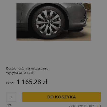
Dostępność:
na wyczerpaniu
Wysyłka w:
2-14 dni
1 165,28 zł
Cena:
DO KOSZYKA
szt.
Zyskujesz
110
pkt [
?
]