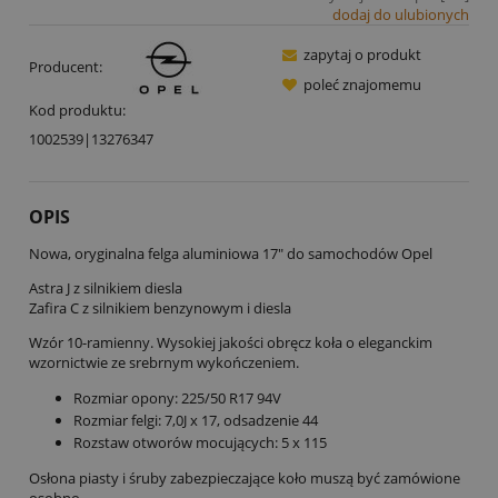
dodaj do ulubionych
zapytaj o produkt
Producent:
poleć znajomemu
Kod produktu:
1002539|13276347
OPIS
Nowa, oryginalna felga aluminiowa 17" do samochodów Opel
Astra J z silnikiem diesla
Zafira C z silnikiem benzynowym i diesla
Wzór 10-ramienny. Wysokiej jakości obręcz koła o eleganckim
wzornictwie ze srebrnym wykończeniem.
Rozmiar opony: 225/50 R17 94V
Rozmiar felgi: 7,0J x 17, odsadzenie 44
Rozstaw otworów mocujących: 5 x 115
Osłona piasty i śruby zabezpieczające koło muszą być zamówione