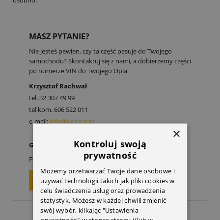
osobno.
MASZ PYTANIE?
Nie jesteś pewien, czy ta część pasuje do Twojego
samochodu? Skontaktuj się z nami, a dobierzemy części
po numerze VIN do Twojego Opla:
Krzysztof Rachwał
tel.
32 307 49 99
tel kom.
606 522 011
e-mail:
info@doopla.pl
×
Kontroluj swoją
Godziny otwarcia:
prywatność
00
00
Poniedziałek-Piątek: 9
-17
Możemy przetwarzać Twoje dane osobowe i
ZAPYTAJ O PRODUKT
używać technologii takich jak pliki cookies w
celu świadczenia usług oraz prowadzenia
statystyk. Możesz w każdej chwili zmienić
swój wybór, klikając "Ustawienia
prywatności" w stopce strony i/lub w