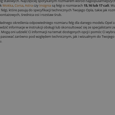
elg stalowych. Najczęściej spotykanym rozmiarem wśród najpopularniejszyc
ak
Mokka
,
Corsa
,
Astra
czy
Insignia
są felgi o rozmiarach
15,16 lub 17 cali
. Wa
felgi, które pasują do specyfikacji technicznych Twojego Opla, takie jak rozm
ntażowych, średnica osi i rozstaw śrub.
ładnego określenia odpowiedniego rozmiaru felg dla danego modelu Opel 
dzić informacje w instrukcji obsługi lub skonsultować się ze specjalistami z
. Mogą oni udzielić Ci informacji na temat dostępnych opcji i pomóc Ci wybrać
 pasować zarówno pod względem technicznym, jak i wizualnym do Twojego
u.