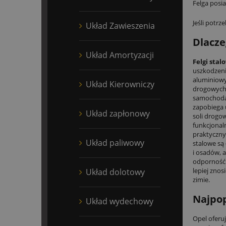
Felga posi
Jeśli potrz
Układ Zawieszenia
Dlacze
Układ Amortyzacji
Felgi stal
uszkodzeni
aluminiowy
Układ Kierowniczy
drogowych.
samochod
zapobiega u
Układ zapłonowy
soli drogo
funkcjonaln
praktyczny
Układ paliwowy
stalowe są 
i osadów, 
odporność 
lepiej znos
Układ dolotowy
zimie.
Najpop
Układ wydechowy
Opel oferu