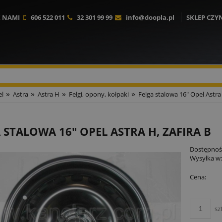
Z NAMI
606 522 011
32 301 99 99
info@doopla.pl
SKLEP CZY
»
»
»
»
l
Astra
Astra H
Felgi, opony, kołpaki
Felga stalowa 16" Opel Astra 
 STALOWA 16" OPEL ASTRA H, ZAFIRA B
Dostępnoś
Wysyłka w
Cena:
sz