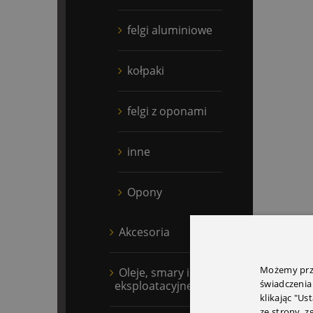
felgi aluminiowe
kołpaki
felgi z oponami
inne
Opony
Akcesoria
Możemy prze
Oleje, smary i płyny
świadczenia
eksploatacyjne
klikając "Us
ze strony, 