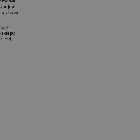
h modeli
żne jest,
iar, liczba
zawsze
e
sklepu
 felgi,