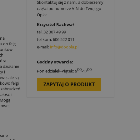
Skontaktuj się z nami, a dobierzemy
części po numerze VIN do Twojego
Opla:
Krzysztof Rachwał
tel.
32 307 49 99
 na
tel kom.
606 522 011
u do felg
e-mail:
info@doopla.pl
arunków
ch
tóra
Godziny otwarcia:
a działanie
00
00
Poniedziałek-Piątek: 9
-17
y i
owe, ale są
kowo felgi
ZAPYTAJ O PRODUKT
 z zabrudzeń
ałość i
. Mogą
urowej
wane