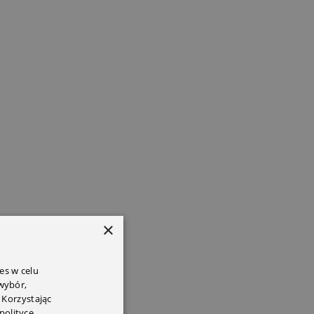
×
es w celu
 wybór,
 Korzystając
polityce