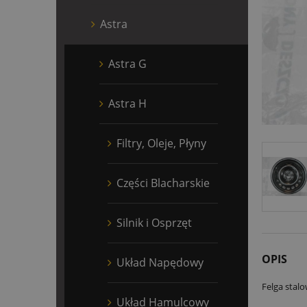
Astra
Astra G
Astra H
Filtry, Oleje, Płyny
Części Blacharskie
Silnik i Osprzęt
OPIS
Układ Napędowy
Felga stal
Układ Hamulcowy