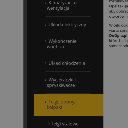
rozmiary f
Klimatyzacja i
Opel taki j
wentylacja
aby dobrać 
otworów mo
Układ elektryczny
W celu dok
warto spraw
DoOpla.pl
Wykończenie
które będą
samochod
wnętrza
Układ chłodzenia
Wycieraczki i
spryskiwacze
Felgi, opony,
kołpaki
felgi stalowe