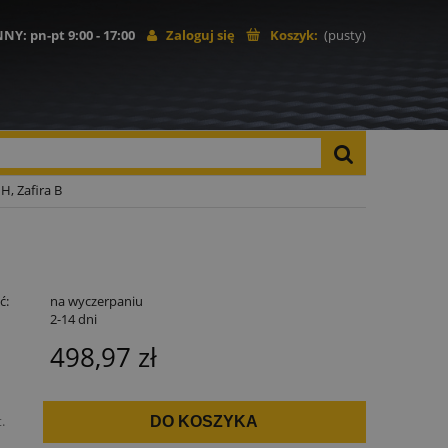
NNY
: pn-pt 9:00 - 17:00
Zaloguj się
Koszyk:
(pusty)
H, Zafira B
ć:
na wyczerpaniu
:
2-14 dni
498,97 zł
t.
DO KOSZYKA