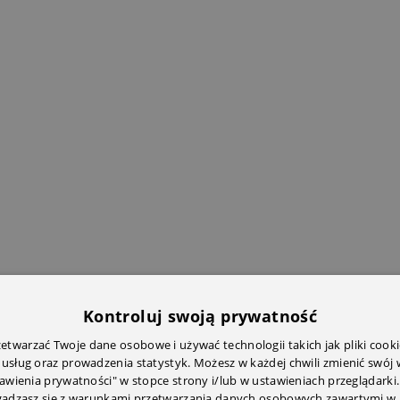
Kontroluj swoją prywatność
twarzać Twoje dane osobowe i używać technologii takich jak pliki cooki
 usług oraz prowadzenia statystyk. Możesz w każdej chwili zmienić swój
tawienia prywatności" w stopce strony i/lub w ustawieniach przeglądarki.
zgadzasz się z warunkami przetwarzania danych osobowych zawartymi w 