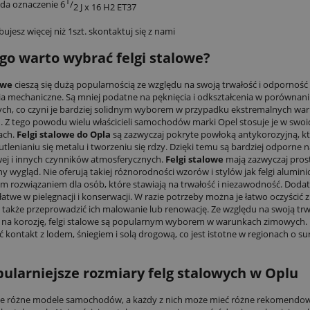
1
ada oznaczenie 6
/
2 J x 16 H2 ET37
ebujesz więcej niż 1szt. skontaktuj się z nami
go warto wybrać felgi stalowe?
owe
cieszą się dużą popularnością ze względu na swoją trwałość i odporność
a mechaniczne. Są mniej podatne na pęknięcia i odkształcenia w porównani
ch, co czyni je bardziej solidnym wyborem w przypadku ekstremalnych w
 Z tego powodu wielu właścicieli samochodów marki Opel stosuje je w swoi
ach.
Felgi stalowe do Opla
są zazwyczaj pokryte powłoką antykorozyjną, k
tlenianiu się metalu i tworzeniu się rdzy. Dzięki temu są bardziej odporne n
wej i innych czynników atmosferycznych.
Felgi stalowe
mają zazwyczaj prost
y wygląd. Nie oferują takiej różnorodności wzorów i stylów jak felgi alumini
m rozwiązaniem dla osób, które stawiają na trwałość i niezawodność. Dodat
łatwe w pielęgnacji i konserwacji. W razie potrzeby można je łatwo oczyścić
a także przeprowadzić ich malowanie lub renowację. Ze względu na swoją trw
na korozję, felgi stalowe są popularnym wyborem w warunkach zimowych
ić kontakt z lodem, śniegiem i solą drogową, co jest istotne w regionach o s
ularniejsze rozmiary felg stalowych w Oplu
je różne modele samochodów, a każdy z nich może mieć różne rekomendo