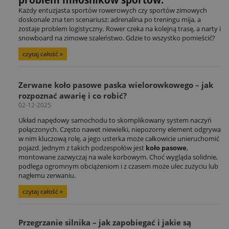
Każdy entuzjasta sportów rowerowych czy sportów zimowych
doskonale zna ten scenariusz: adrenalina po treningu mija, a
zostaje problem logistyczny. Rower czeka na kolejną trasę, a narty i
snowboard na zimowe szaleństwo. Gdzie to wszystko pomieścić?
czytaj całość »
Zerwane koło pasowe paska wielorowkowego – jak
rozpoznać awarię i co robić?
02-12-2025
Układ napędowy samochodu to skomplikowany system naczyń
połączonych. Często nawet niewielki, niepozorny element odgrywa
w nim kluczową rolę, a jego usterka może całkowicie unieruchomić
pojazd. Jednym z takich podzespołów jest
koło pasowe
,
montowane zazwyczaj na wale korbowym. Choć wygląda solidnie,
podlega ogromnym obciążeniom i z czasem może ulec zużyciu lub
nagłemu zerwaniu.
czytaj całość »
Przegrzanie silnika – jak zapobiegać i jakie są