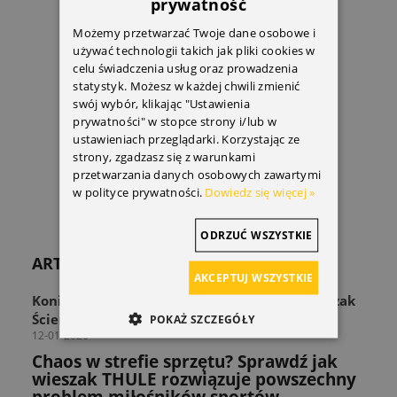
prywatność
Możemy przetwarzać Twoje dane osobowe i
używać technologii takich jak pliki cookies w
celu świadczenia usług oraz prowadzenia
statystyk. Możesz w każdej chwili zmienić
swój wybór, klikając "Ustawienia
Nit montażowy nadkola
prywatności" w stopce strony i/lub w
3,76 zł
ustawieniach przeglądarki. Korzystając ze
strony, zgadzasz się z warunkami
przetwarzania danych osobowych zawartymi
DO KOSZYKA
w polityce prywatności.
Dowiedz się więcej »
ODRZUĆ WSZYSTKIE
ARTYKUŁY
AKCEPTUJ WSZYSTKIE
Koniec z zagraconą przestrzenią! Odkryj Wieszak
Ścienny THULE Wall Hanger
POKAŻ SZCZEGÓŁY
12-01-2026
Chaos w strefie sprzętu? Sprawdź jak
wieszak THULE rozwiązuje powszechny
problem miłośników sportów.