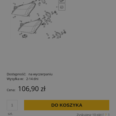
Dostępność:
na wyczerpaniu
Wysyłka w:
2-14 dni
106,90 zł
Cena:
DO KOSZYKA
szt.
Zyskujesz
10
pkt [
?
]