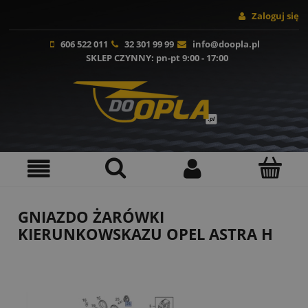
Zaloguj się
606 522 011
32 301 99 99
info@doopla.pl
SKLEP CZYNNY
: pn-pt 9:00 - 17:00
GNIAZDO ŻARÓWKI
KIERUNKOWSKAZU OPEL ASTRA H