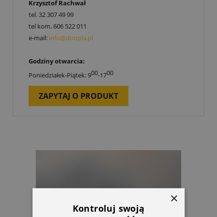
Krzysztof Rachwał
tel.
32 307 49 99
tel kom.
606 522 011
e-mail:
info@doopla.pl
Godziny otwarcia:
00
00
Poniedziałek-Piątek: 9
-17
ZAPYTAJ O PRODUKT
×
Kontroluj swoją