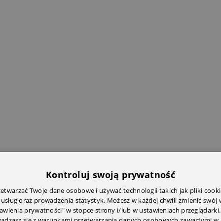
Kontroluj swoją prywatność
twarzać Twoje dane osobowe i używać technologii takich jak pliki cooki
 usług oraz prowadzenia statystyk. Możesz w każdej chwili zmienić swój
tawienia prywatności" w stopce strony i/lub w ustawieniach przeglądarki.
zgadzasz się z warunkami przetwarzania danych osobowych zawartymi w 