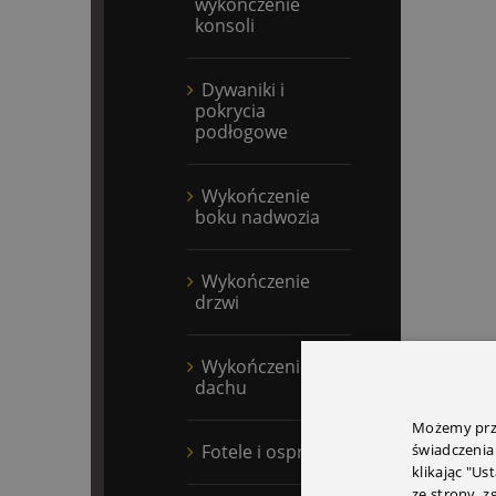
wykończenie
konsoli
Dywaniki i
pokrycia
podłogowe
Wykończenie
boku nadwozia
Wykończenie
drzwi
Wykończenie
dachu
Możemy prze
Fotele i osprzęt
świadczenia
klikając "Us
ze strony, 