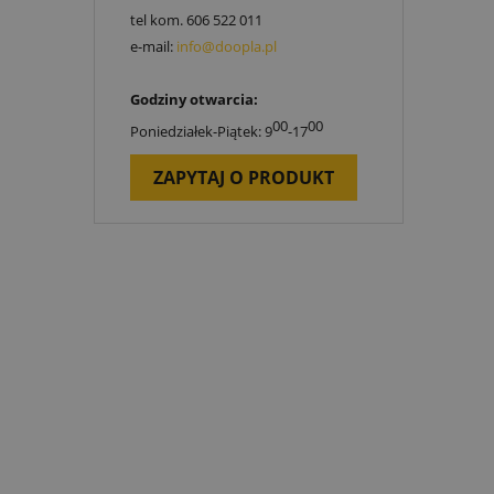
tel kom.
606 522 011
e-mail:
info@doopla.pl
Godziny otwarcia:
00
00
Poniedziałek-Piątek: 9
-17
ZAPYTAJ O PRODUKT