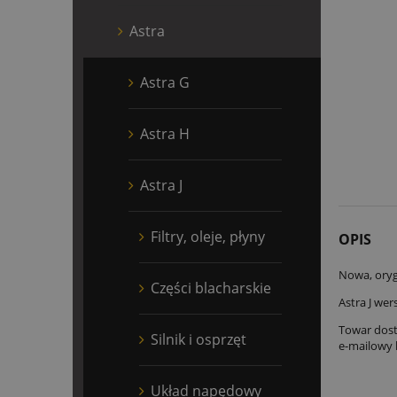
Astra
Astra G
Astra H
Astra J
Filtry, oleje, płyny
OPIS
Nowa, oryg
Części blacharskie
Astra J wer
Towar dost
Silnik i osprzęt
e-mailowy 
Układ napędowy