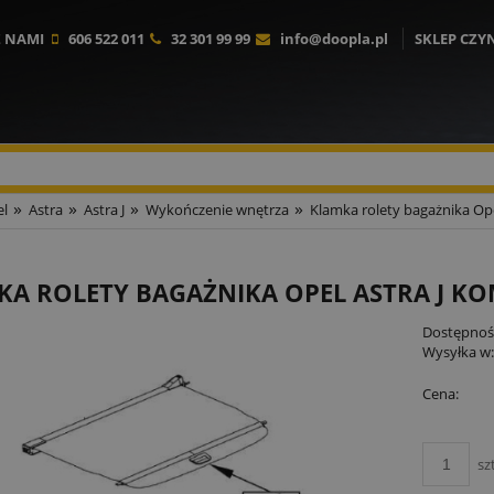
Z NAMI
606 522 011
32 301 99 99
info@doopla.pl
SKLEP CZY
»
»
»
»
l
Astra
Astra J
Wykończenie wnętrza
Klamka rolety bagażnika Ope
A ROLETY BAGAŻNIKA OPEL ASTRA J KO
Dostępnoś
Wysyłka w
Cena:
sz