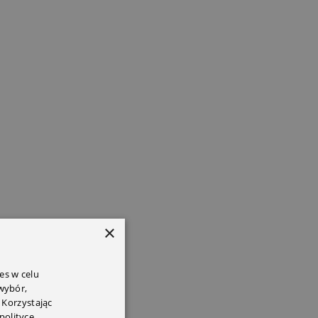
×
es w celu
 wybór,
 Korzystając
polityce