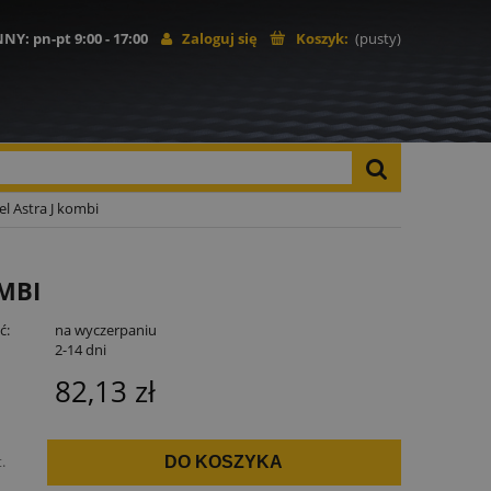
NNY
: pn-pt 9:00 - 17:00
Zaloguj się
Koszyk:
(pusty)
l Astra J kombi
MBI
ć:
na wyczerpaniu
:
2-14 dni
82,13 zł
t.
DO KOSZYKA