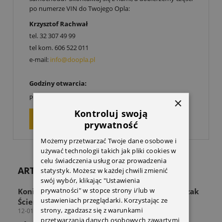
po numerze VIN do Twojego Opla:
Krzysztof Rachwał
tel.
32 307 49 99
tel kom.
606 522 011
e-mail:
info@doopla.pl
Godziny otwarcia:
00
00
Poniedziałek-Piątek: 9
-17
×
Kontroluj swoją
ZAPYTAJ O PRODUKT
prywatność
Możemy przetwarzać Twoje dane osobowe i
używać technologii takich jak pliki cookies w
celu świadczenia usług oraz prowadzenia
ARTYKUŁY
statystyk. Możesz w każdej chwili zmienić
swój wybór, klikając "Ustawienia
prywatności" w stopce strony i/lub w
Koniec z zagraconą przestrzenią! Odkryj Wieszak
ustawieniach przeglądarki. Korzystając ze
Ścienny THULE Wall Hanger
strony, zgadzasz się z warunkami
12-01-2026
przetwarzania danych osobowych zawartymi