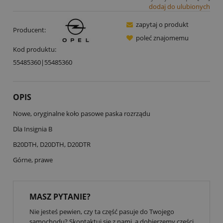
dodaj do ulubionych
zapytaj o produkt
Producent:
poleć znajomemu
Kod produktu:
55485360|55485360
OPIS
Nowe, oryginalne koło pasowe paska rozrządu
Dla Insignia B
B20DTH, D20DTH, D20DTR
Górne, prawe
MASZ PYTANIE?
Nie jesteś pewien, czy ta część pasuje do Twojego
samochodu? Skontaktuj się z nami, a dobierzemy części