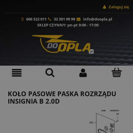
Zaloguj się
606 522 011
32 301 99 99
info@doopla.pl
SKLEP CZYNNY
: pn-pt 9:00 - 17:00
KOŁO PASOWE PASKA ROZRZĄDU
INSIGNIA B 2.0D