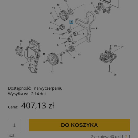
Dostępność:
na wyczerpaniu
Wysyłka w:
2-14 dni
407,13 zł
Cena:
DO KOSZYKA
szt.
Zyskujesz
40
pkt [
?
]