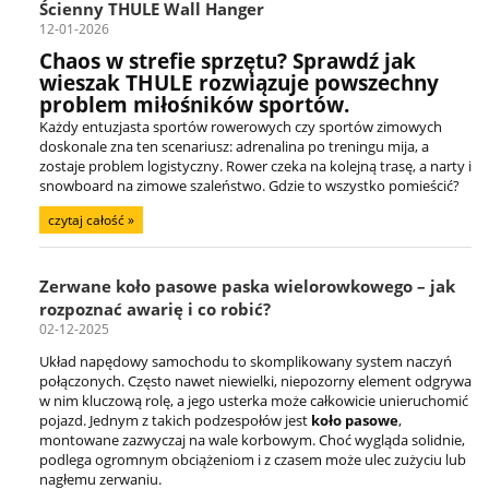
Ścienny THULE Wall Hanger
12-01-2026
Chaos w strefie sprzętu? Sprawdź jak
wieszak THULE rozwiązuje powszechny
problem miłośników sportów.
Każdy entuzjasta sportów rowerowych czy sportów zimowych
doskonale zna ten scenariusz: adrenalina po treningu mija, a
zostaje problem logistyczny. Rower czeka na kolejną trasę, a narty i
snowboard na zimowe szaleństwo. Gdzie to wszystko pomieścić?
czytaj całość »
Zerwane koło pasowe paska wielorowkowego – jak
rozpoznać awarię i co robić?
02-12-2025
Układ napędowy samochodu to skomplikowany system naczyń
połączonych. Często nawet niewielki, niepozorny element odgrywa
w nim kluczową rolę, a jego usterka może całkowicie unieruchomić
pojazd. Jednym z takich podzespołów jest
koło pasowe
,
montowane zazwyczaj na wale korbowym. Choć wygląda solidnie,
podlega ogromnym obciążeniom i z czasem może ulec zużyciu lub
nagłemu zerwaniu.