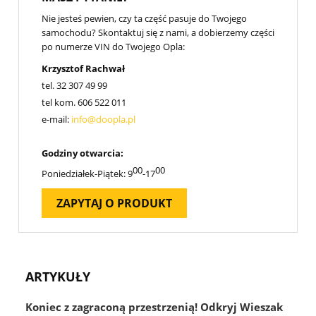
Nie jesteś pewien, czy ta część pasuje do Twojego
samochodu? Skontaktuj się z nami, a dobierzemy części
po numerze VIN do Twojego Opla:
Krzysztof Rachwał
tel.
32 307 49 99
tel kom.
606 522 011
e-mail:
info@doopla.pl
Godziny otwarcia:
00
00
Poniedziałek-Piątek: 9
-17
ZAPYTAJ O PRODUKT
ARTYKUŁY
Koniec z zagraconą przestrzenią! Odkryj Wieszak