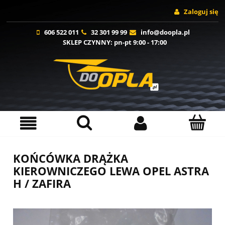
Zaloguj się
606 522 011
32 301 99 99
info@doopla.pl
SKLEP CZYNNY
: pn-pt 9:00 - 17:00
KOŃCÓWKA DRĄŻKA
KIEROWNICZEGO LEWA OPEL ASTRA
H / ZAFIRA