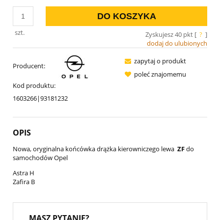
DO KOSZYKA
szt.
Zyskujesz
40
pkt [
?
]
dodaj do ulubionych
zapytaj o produkt
Producent:
poleć znajomemu
Kod produktu:
1603266|93181232
OPIS
Nowa, oryginalna końcówka drążka kierowniczego lewa
ZF
do
samochodów Opel
Astra H
Zafira B
MASZ PYTANIE?