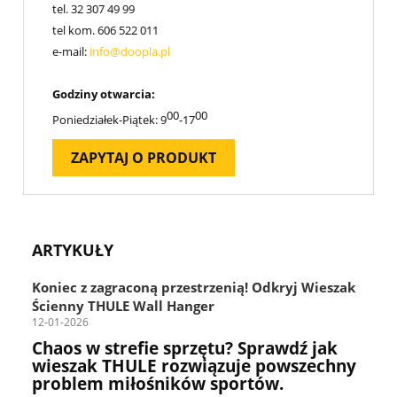
tel.
32 307 49 99
tel kom.
606 522 011
e-mail:
info@doopla.pl
Godziny otwarcia:
00
00
Poniedziałek-Piątek: 9
-17
ZAPYTAJ O PRODUKT
ARTYKUŁY
Koniec z zagraconą przestrzenią! Odkryj Wieszak
Ścienny THULE Wall Hanger
12-01-2026
Chaos w strefie sprzętu? Sprawdź jak
wieszak THULE rozwiązuje powszechny
problem miłośników sportów.