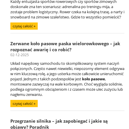
Każdy entuzjasta sportów rowerowych czy sportów zimowych
doskonale zna ten scenariusz: adrenalina po treningu mija, a
zostaje problem logistyczny. Rower czeka na kolejną trasę, a narty i
snowboard na zimowe szaleństwo. Gdzie to wszystko pomieścić?
czytaj całość »
Zerwane koło pasowe paska wielorowkowego – jak
rozpoznać awarię i co robić?
02-12-2025
Układ napędowy samochodu to skomplikowany system naczyń
połączonych. Często nawet niewielki, niepozorny element odgrywa
w nim kluczową rolę, a jego usterka może całkowicie unieruchomić
pojazd. Jednym z takich podzespołów jest
koło pasowe
,
montowane zazwyczaj na wale korbowym. Choć wygląda solidnie,
podlega ogromnym obciążeniom i z czasem może ulec zużyciu lub
nagłemu zerwaniu.
czytaj całość »
Przegrzanie silnika – jak zapobiegać i jakie są
objawy? Poradnik