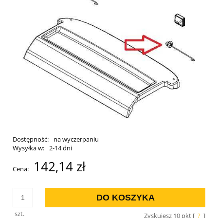
Dostępność:
na wyczerpaniu
Wysyłka w:
2-14 dni
142,14 zł
Cena:
DO KOSZYKA
szt.
Zyskujesz
10
pkt [
?
]