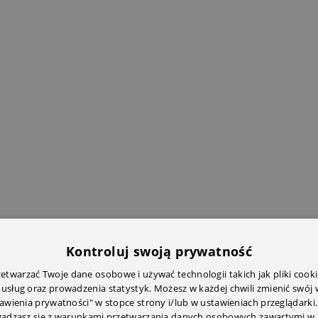
Kontroluj swoją prywatność
twarzać Twoje dane osobowe i używać technologii takich jak pliki cooki
 usług oraz prowadzenia statystyk. Możesz w każdej chwili zmienić swój
tawienia prywatności" w stopce strony i/lub w ustawieniach przeglądarki.
zgadzasz się z warunkami przetwarzania danych osobowych zawartymi w 