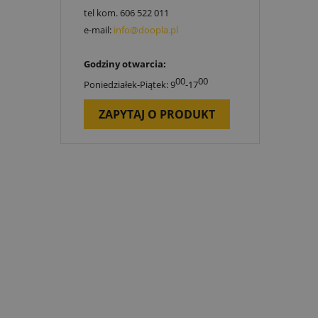
tel kom.
606 522 011
e-mail:
info@doopla.pl
Godziny otwarcia:
00
00
Poniedziałek-Piątek: 9
-17
ZAPYTAJ O PRODUKT