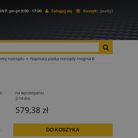
NNY
: pn-pt 9:00 - 17:00
Zaloguj się
Koszyk:
(pusty)
»
nty rozrządu
Napinacz paska rozrządy Insignia B
ć:
na wyczerpaniu
:
2-14 dni
579,38 zł
t.
DO KOSZYKA