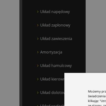
Układ napędowy
Układ zapłonowy
Układ zawieszenia
Amortyzacja
Układ hamulcowy
Układ kierowniczy
Możemy prze
Układ dolotowy
świadczenia
klikając "Us
Układ wydechowy
ze strony, 