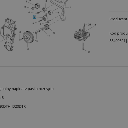
Producent
Kod produ
55499621|
inalny napinacz paska rozrządu
a B
20DTH, D20DTR