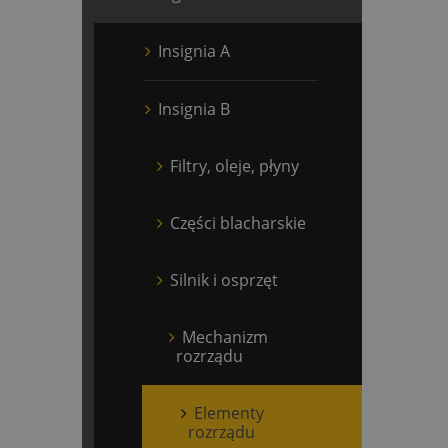
Insignia A
Insignia B
Filtry, oleje, płyny
Części blacharskie
Silnik i osprzęt
Mechanizm
rozrządu
Elementy
rozrządu