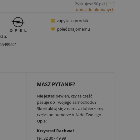
Zyskujesz
50
pkt [
?
]
dodaj do ulubionych
:
zapytaj o produkt
poleć znajomemu
ktu:
55499621
MASZ PYTANIE?
Nie jesteś pewien, czy ta część
pasuje do Twojego samochodu?
Skontaktuj się z nami, a dobierzemy
części po numerze VIN do Twojego
Opla:
Krzysztof Rachwał
tel.
32 307 49 99