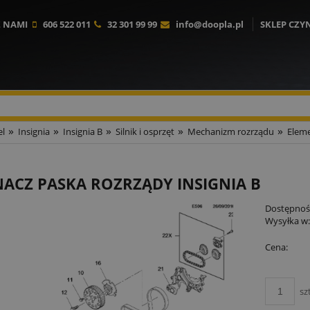
Z NAMI
606 522 011
32 301 99 99
info@doopla.pl
SKLEP CZY
»
»
»
»
»
l
Insignia
Insignia B
Silnik i osprzęt
Mechanizm rozrządu
Eleme
ACZ PASKA ROZRZĄDY INSIGNIA B
Dostępnoś
Wysyłka w
Cena:
sz