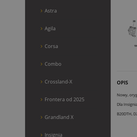
Astra
Agila
Corsa
Combo
Crossland-X
OPIS
Nowy, oryg
Frontera od 2025
Dla Insigni
B20DTH, D
Grandland X
Insignia