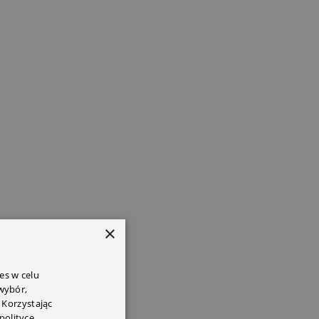
×
es w celu
 wybór,
 Korzystając
polityce