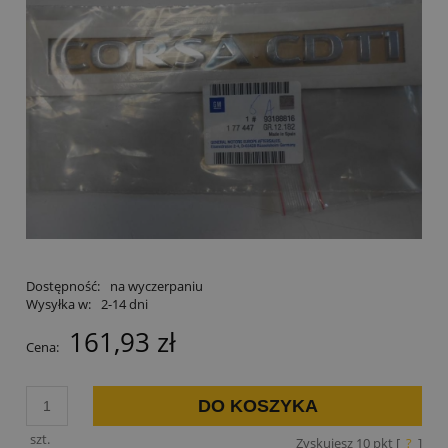
Dostępność:
na wyczerpaniu
Wysyłka w:
2-14 dni
161,93 zł
Cena:
DO KOSZYKA
szt.
Zyskujesz
10
pkt [
?
]