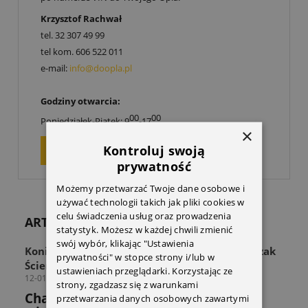
Krzysztof Rachwał
tel.
32 307 49 99
tel kom.
606 522 011
e-mail:
info@doopla.pl
Godziny otwarcia:
00
00
Poniedziałek-Piątek: 9
-17
×
Kontroluj swoją
ZAPYTAJ O PRODUKT
prywatność
Możemy przetwarzać Twoje dane osobowe i
używać technologii takich jak pliki cookies w
celu świadczenia usług oraz prowadzenia
ARTYKUŁY
statystyk. Możesz w każdej chwili zmienić
swój wybór, klikając "Ustawienia
Koniec z zagraconą przestrzenią! Odkryj Wieszak
prywatności" w stopce strony i/lub w
Ścienny THULE Wall Hanger
ustawieniach przeglądarki. Korzystając ze
12-01-2026
strony, zgadzasz się z warunkami
Chaos w strefie sprzętu? Sprawdź jak
przetwarzania danych osobowych zawartymi