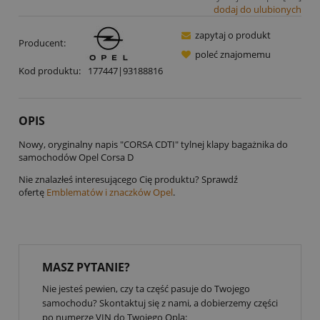
dodaj do ulubionych
zapytaj o produkt
Producent:
poleć znajomemu
Kod produktu:
177447|93188816
OPIS
Nowy, oryginalny napis "CORSA CDTI" tylnej klapy bagażnika do
samochodów Opel Corsa D
Nie znalazłeś interesującego Cię produktu? Sprawdź
ofertę
Emblematów i znaczków Opel
.
MASZ PYTANIE?
Nie jesteś pewien, czy ta część pasuje do Twojego
samochodu? Skontaktuj się z nami, a dobierzemy części
po numerze VIN do Twojego Opla: