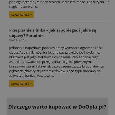
podlega ogromnym obciążeniom i z czasem może ulec zużyciu lub
nagłemu zerwaniu.
czytaj całość »
Przegrzanie silnika – jak zapobiegać i jakie są
objawy? Poradnik
06-11-2025
Jednostka napędowa podczas pracy wytwarza ogromne ilości
ciepła. Aby silnik mógł funkcjonować prawidłowo i wydajnie,
kluczowe jest jego efektywne chłodzenie. Zaniedbanie tego
aspektu prowadzi do przegrzania, co grozi poważnymi
konsekwencjami, takimi jak uszkodzenie uszczelki pod głowicą,
pęknięcie głowicy czy zatarcie tłoków. Tego typu naprawy są
zazwyczaj bardzo kosztowne.
czytaj całość »
Dlaczego warto kupować
w DoOpla.pl?