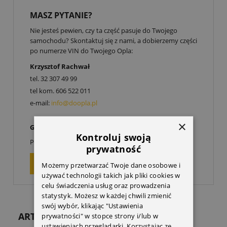
MASZ PYTANIE?
Nie jesteś pewien, czy ta część pasuje do Twojego
samochodu? Skontaktuj się z nami, a dobierzemy części
po numerze VIN do Twojego Opla:
Krzysztof Rachwał
tel.
32 307 49 99
tel kom.
606 522 011
e-mail:
info@doopla.pl
×
Godziny otwarcia:
Kontroluj swoją
00
00
Poniedziałek-Piątek: 9
-17
prywatność
ZAPYTAJ O PRODUKT
Możemy przetwarzać Twoje dane osobowe i
używać technologii takich jak pliki cookies w
celu świadczenia usług oraz prowadzenia
statystyk. Możesz w każdej chwili zmienić
swój wybór, klikając "Ustawienia
ARTYKUŁY
prywatności" w stopce strony i/lub w
ustawieniach przeglądarki. Korzystając ze