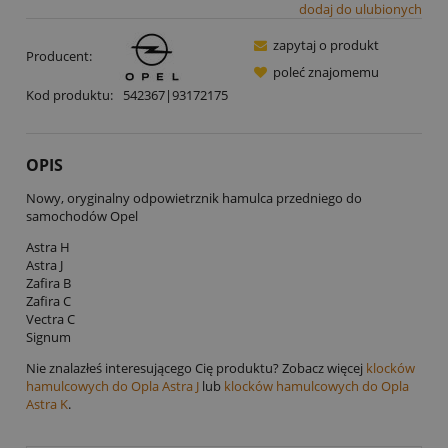
dodaj do ulubionych
zapytaj o produkt
Producent:
poleć znajomemu
Kod produktu:
542367|93172175
OPIS
Nowy, oryginalny odpowietrznik hamulca przedniego do
samochodów Opel
Astra H
Astra J
Zafira B
Zafira C
Vectra C
Signum
Nie znalazłeś interesującego Cię produktu? Zobacz więcej
klocków
hamulcowych do Opla Astra J
lub
klocków hamulcowych do Opla
Astra K
.