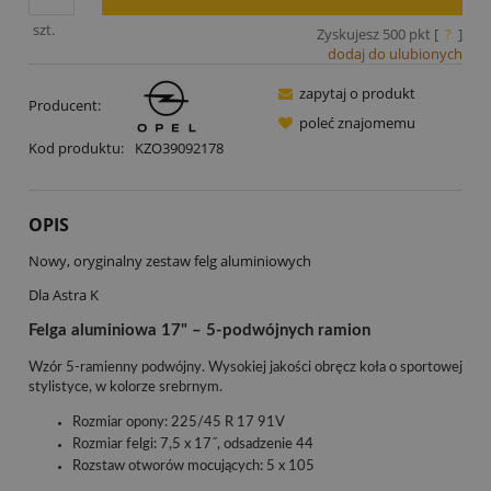
szt.
Zyskujesz
500
pkt [
?
]
dodaj do ulubionych
zapytaj o produkt
Producent:
poleć znajomemu
Kod produktu:
KZO39092178
OPIS
Nowy, oryginalny zestaw felg aluminiowych
Dla Astra K
Felga aluminiowa 17" – 5-podwójnych ramion
Wzór 5-ramienny podwójny. Wysokiej jakości obręcz koła o sportowej
stylistyce, w kolorze srebrnym.
Rozmiar opony: 225/45 R 17 91V
Rozmiar felgi: 7,5 x 17˝, odsadzenie 44
Rozstaw otworów mocujących: 5 x 105