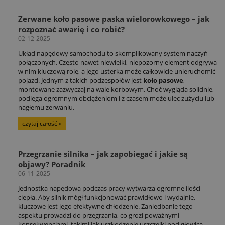
Zerwane koło pasowe paska wielorowkowego – jak
rozpoznać awarię i co robić?
02-12-2025
Układ napędowy samochodu to skomplikowany system naczyń
połączonych. Często nawet niewielki, niepozorny element odgrywa
w nim kluczową rolę, a jego usterka może całkowicie unieruchomić
pojazd. Jednym z takich podzespołów jest
koło pasowe
,
montowane zazwyczaj na wale korbowym. Choć wygląda solidnie,
podlega ogromnym obciążeniom i z czasem może ulec zużyciu lub
nagłemu zerwaniu.
czytaj całość »
Przegrzanie silnika – jak zapobiegać i jakie są
objawy? Poradnik
06-11-2025
Jednostka napędowa podczas pracy wytwarza ogromne ilości
ciepła. Aby silnik mógł funkcjonować prawidłowo i wydajnie,
kluczowe jest jego efektywne chłodzenie. Zaniedbanie tego
aspektu prowadzi do przegrzania, co grozi poważnymi
konsekwencjami, takimi jak uszkodzenie uszczelki pod głowicą,