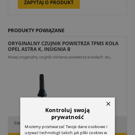
ZAPYTAJ O PRODUKT
PRODUKTY POWIĄZANE
ORYGINALNY CZUJNIK POWIETRZA TPMS KOŁA
OPEL ASTRA K, INSIGNIA B
Nowy oryginalny czujnik ciśnienia powietrza w kołach do...
×
Kontroluj swoją
prywatność
372,00 zł
Cena:
Możemy przetwarzać Twoje dane osobowe i
używać technologii takich jak pliki cookies w