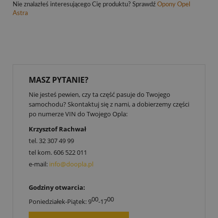
Nie znalazłeś interesującego Cię produktu? Sprawdź
Opony Opel
Astra
MASZ PYTANIE?
Nie jesteś pewien, czy ta część pasuje do Twojego
samochodu? Skontaktuj się z nami, a dobierzemy części
po numerze VIN do Twojego Opla:
Krzysztof Rachwał
tel.
32 307 49 99
tel kom.
606 522 011
e-mail:
info@doopla.pl
Godziny otwarcia:
00
00
Poniedziałek-Piątek: 9
-17