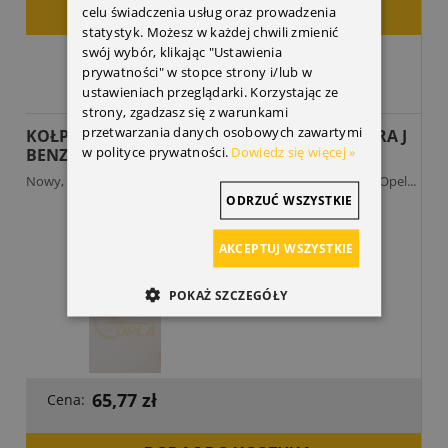
celu świadczenia usług oraz prowadzenia
DODAJ DO KOSZYKA
statystyk. Możesz w każdej chwili zmienić
swój wybór, klikając "Ustawienia
prywatności" w stopce strony i/lub w
ustawieniach przeglądarki. Korzystając ze
strony, zgadzasz się z warunkami
przetwarzania danych osobowych zawartymi
KOŁPAK FELG ALUMINIOWYCH ASTRA K, ASTRA J
w polityce prywatności.
Dowiedz się więcej »
BENZYNA, MOKKA
Nowy, oryginalny kołpak felg aluminiowych do samochodu Opel...
ODRZUĆ WSZYSTKIE
AKCEPTUJ WSZYSTKIE
POKAŻ SZCZEGÓŁY
65,77 zł
Cena: