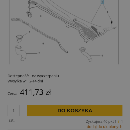
Dostępność:
na wyczerpaniu
Wysyłka w:
2-14 dni
411,73 zł
Cena:
DO KOSZYKA
szt.
Zyskujesz
40
pkt [
?
]
dodaj do ulubionych