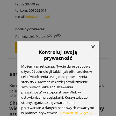
tel.
32 307 49 99
tel kom.
606 522 011
e-mail:
info@doopla.pl
Godziny otwarcia:
00
00
Poniedziałek-Piątek: 9
-17
×
ZAPYTAJ O PRODUKT
Kontroluj swoją
prywatność
Możemy przetwarzać Twoje dane osobowe i
używać technologii takich jak pliki cookies w
ARTYKUŁY
celu świadczenia usług oraz prowadzenia
statystyk. Możesz w każdej chwili zmienić
Koniec z zagraconą przestrzenią! Odkryj Wieszak
swój wybór, klikając "Ustawienia
Ścienny THULE Wall Hanger
prywatności" w stopce strony i/lub w
12-01-2026
ustawieniach przeglądarki. Korzystając ze
Chaos w strefie sprzętu? Sprawdź jak
strony, zgadzasz się z warunkami
wieszak THULE rozwiązuje powszechny
przetwarzania danych osobowych zawartymi
problem miłośników sportów.
w polityce prywatności.
Dowiedz się więcej »