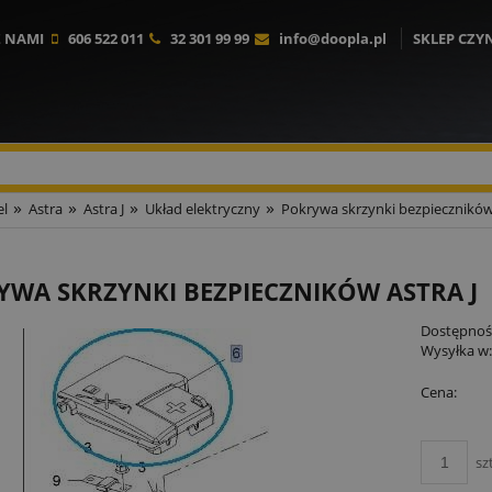
Z NAMI
606 522 011
32 301 99 99
info@doopla.pl
SKLEP CZY
»
»
»
»
l
Astra
Astra J
Układ elektryczny
Pokrywa skrzynki bezpieczników 
WA SKRZYNKI BEZPIECZNIKÓW ASTRA J
Dostępnoś
Wysyłka w
Cena:
sz