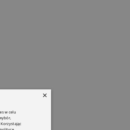
×
es w celu
 wybór,
 Korzystając
polityce