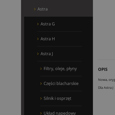
Astra
Astra G
Astra H
Astra J
Filtry, oleje, płyny
OPIS
Nowa, oryg
Części blacharskie
Dla Astra J
Silnik i osprzęt
Układ napędowy