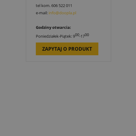
tel kom.
606 522 011
e-mail:
info@doopla.pl
Godziny otwarcia:
00
00
Poniedziałek-Piątek: 9
-17
ZAPYTAJ O PRODUKT