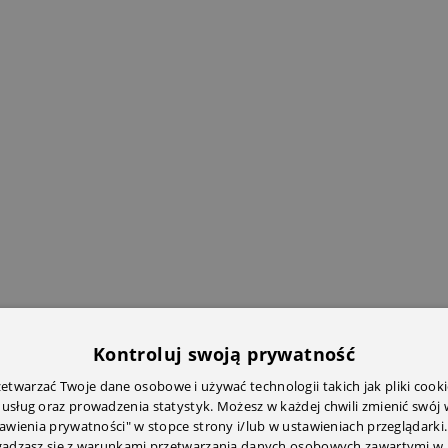
Kontroluj swoją prywatność
twarzać Twoje dane osobowe i używać technologii takich jak pliki cooki
 usług oraz prowadzenia statystyk. Możesz w każdej chwili zmienić swój
tawienia prywatności" w stopce strony i/lub w ustawieniach przeglądarki.
zgadzasz się z warunkami przetwarzania danych osobowych zawartymi w 