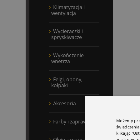
Klimatyzacja i
wentylacja
Wycieraczki i
spryskiwacze
Wykończenie
wnętrza
Felgi, opony,
kołpaki
Akcesoria
Możemy prze
Farby i zaprawki
świadczenia
klikając "Us
Oleje, smary i płyny
ze strony, 