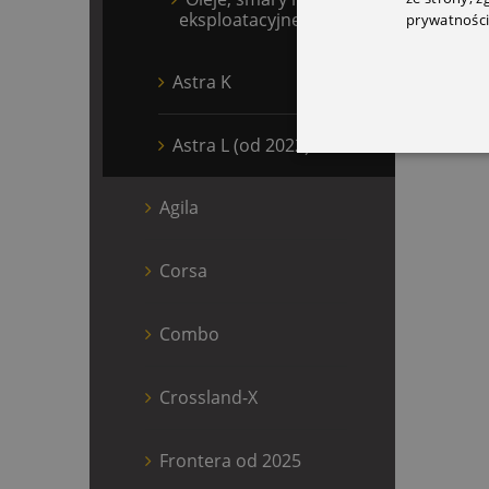
eksploatacyjne
prywatności
Astra K
Astra L (od 2022)
Agila
Corsa
Combo
Crossland-X
Frontera od 2025