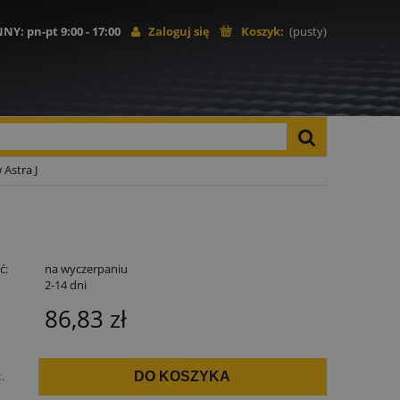
NNY
: pn-pt 9:00 - 17:00
Zaloguj się
Koszyk:
(pusty)
Astra J
ć:
na wyczerpaniu
:
2-14 dni
86,83 zł
t.
DO KOSZYKA