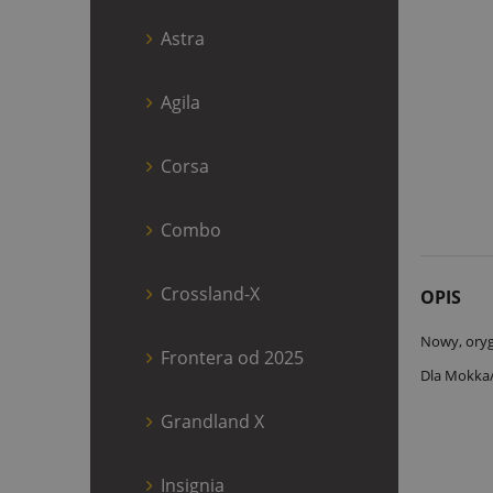
Astra
Agila
Corsa
Combo
Crossland-X
OPIS
Nowy, oryg
Frontera od 2025
Dla Mokka/
Grandland X
Insignia