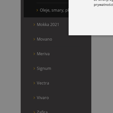
prywatności
Oleje, smary, płyny
Mokka 2021
Movano
Meriva
Signum
Vectra
Vivaro
Zafira