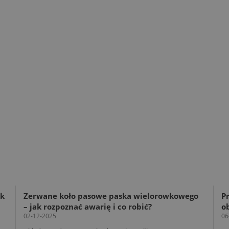
ak
Zerwane koło pasowe paska wielorowkowego
Pr
– jak rozpoznać awarię i co robić?
o
02-12-2025
06