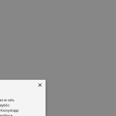
×
es w celu
 wybór,
 Korzystając
polityce