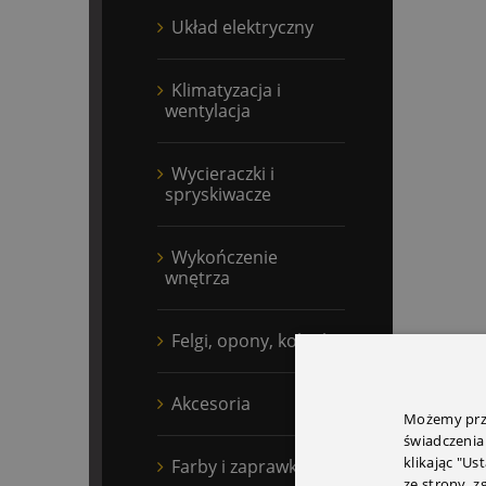
Układ elektryczny
Klimatyzacja i
wentylacja
Wycieraczki i
spryskiwacze
Wykończenie
wnętrza
Felgi, opony, kołpaki
Akcesoria
Możemy prze
świadczenia
klikając "Us
Farby i zaprawki
ze strony, 