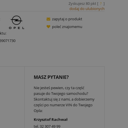
Zyskujesz
80
pkt [
?
]
dodaj do ulubionych
:
zapytaj o produkt
poleć znajomemu
ktu:
39071730
MASZ PYTANIE?
Nie jesteś pewien, czy ta część
pasuje do Twojego samochodu?
Skontaktuj się z nami, a dobierzemy
części po numerze VIN do Twojego
Opla:
Krzysztof Rachwał
tel.
32 307 49 99