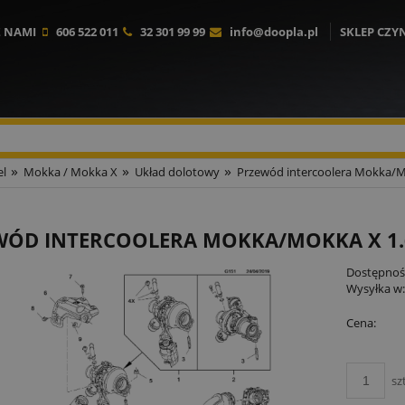
Z NAMI
606 522 011
32 301 99 99
info@doopla.pl
SKLEP CZY
»
»
»
l
Mokka / Mokka X
Układ dolotowy
Przewód intercoolera Mokka/M
WÓD INTERCOOLERA MOKKA/MOKKA X 1
Dostępnoś
Wysyłka w
Cena:
sz