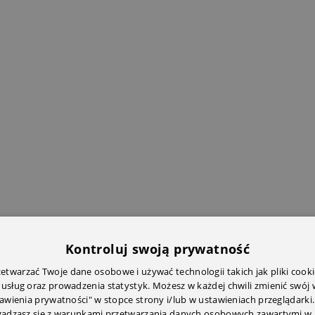
Kontroluj swoją prywatność
twarzać Twoje dane osobowe i używać technologii takich jak pliki cooki
 usług oraz prowadzenia statystyk. Możesz w każdej chwili zmienić swój
tawienia prywatności" w stopce strony i/lub w ustawieniach przeglądarki.
zgadzasz się z warunkami przetwarzania danych osobowych zawartymi w 