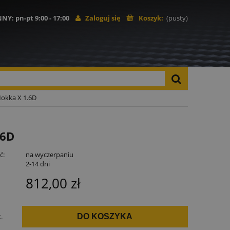
NNY
: pn-pt 9:00 - 17:00
Zaloguj się
Koszyk:
(pusty)
okka X 1.6D
.6D
ć:
na wyczerpaniu
:
2-14 dni
812,00 zł
t.
DO KOSZYKA