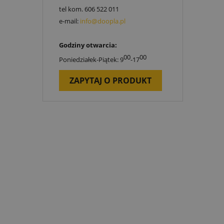
tel kom.
606 522 011
e-mail:
info@doopla.pl
Godziny otwarcia:
00
00
Poniedziałek-Piątek: 9
-17
ZAPYTAJ O PRODUKT