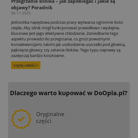
Przegrzanie silnika – jak zapobiegać i jakie są
objawy? Poradnik
06-11-2025
Jednostka napędowa podczas pracy wytwarza ogromne ilości
ciepła. Aby silnik mógł funkcjonować prawidłowo i wydajnie,
kluczowe jest jego efektywne chłodzenie. Zaniedbanie tego
aspektu prowadzi do przegrzania, co grozi poważnymi
konsekwencjami, takimi jak uszkodzenie uszczelki pod głowicą,
pęknięcie głowicy czy zatarcie tłoków. Tego typu naprawy są
zazwyczaj bardzo kosztowne.
czytaj całość »
Dlaczego warto kupować
w DoOpla.pl?
Oryginalne
części