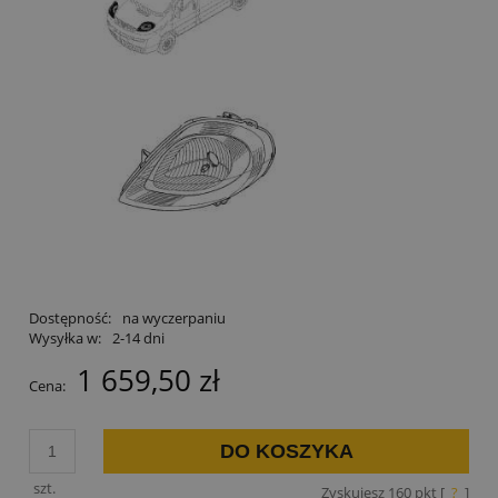
Dostępność:
na wyczerpaniu
Wysyłka w:
2-14 dni
1 659,50 zł
Cena:
DO KOSZYKA
szt.
Zyskujesz
160
pkt [
?
]