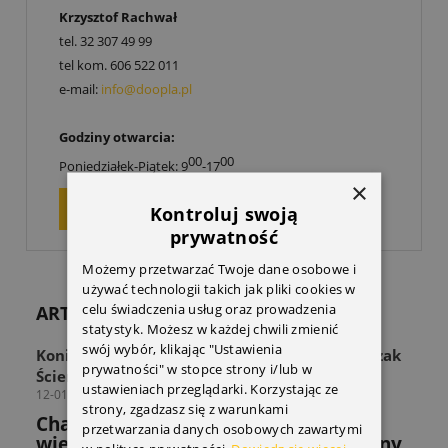
Krzysztof Rachwał
tel.
32 307 49 99
tel kom.
606 522 011
e-mail:
info@doopla.pl
Godziny otwarcia:
00
00
Poniedziałek-Piątek: 9
-17
×
ZAPYTAJ O PRODUKT
Kontroluj swoją
prywatność
Możemy przetwarzać Twoje dane osobowe i
używać technologii takich jak pliki cookies w
celu świadczenia usług oraz prowadzenia
ARTYKUŁY
statystyk. Możesz w każdej chwili zmienić
swój wybór, klikając "Ustawienia
Koniec z zagraconą przestrzenią! Odkryj Wieszak
prywatności" w stopce strony i/lub w
Ścienny THULE Wall Hanger
ustawieniach przeglądarki. Korzystając ze
12-01-2026
strony, zgadzasz się z warunkami
Chaos w strefie sprzętu? Sprawdź jak
przetwarzania danych osobowych zawartymi
wieszak THULE rozwiązuje powszechny