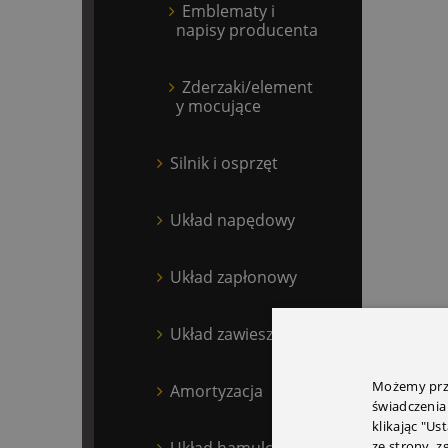
Emblematy i
napisy producenta
Zderzaki/element
y mocujące
Silnik i osprzęt
Układ napędowy
Układ zapłonowy
Układ zawieszenia
Możemy prze
Amortyzacja
świadczenia
klikając "Us
Układ hamulcowy
ze strony, 