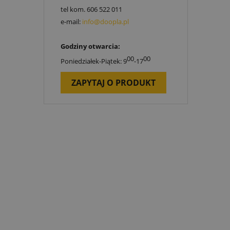
tel kom.
606 522 011
e-mail:
info@doopla.pl
Godziny otwarcia:
00
00
Poniedziałek-Piątek: 9
-17
ZAPYTAJ O PRODUKT