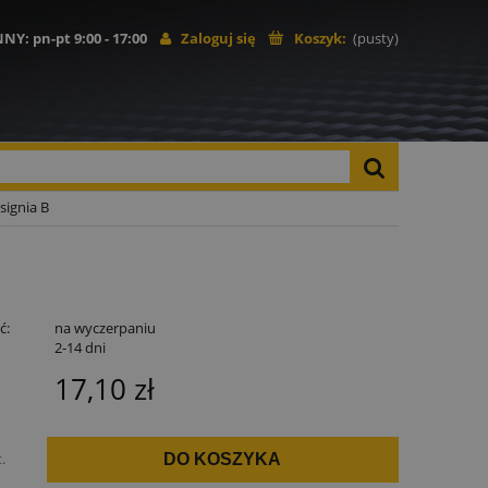
NNY
: pn-pt 9:00 - 17:00
Zaloguj się
Koszyk:
(pusty)
signia B
ć:
na wyczerpaniu
:
2-14 dni
17,10 zł
t.
DO KOSZYKA