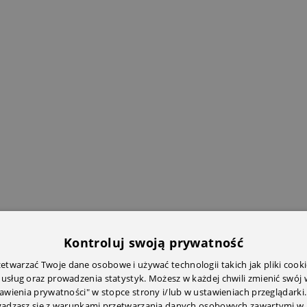
Kontroluj swoją prywatność
twarzać Twoje dane osobowe i używać technologii takich jak pliki cooki
 usług oraz prowadzenia statystyk. Możesz w każdej chwili zmienić swój
tawienia prywatności" w stopce strony i/lub w ustawieniach przeglądarki.
zgadzasz się z warunkami przetwarzania danych osobowych zawartymi w 