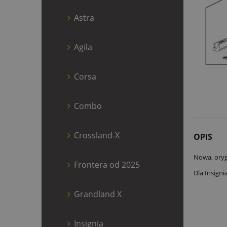
Astra
Agila
Corsa
Combo
Crossland-X
OPIS
Nowa, oryg
Frontera od 2025
Dla Insign
Grandland X
Insignia