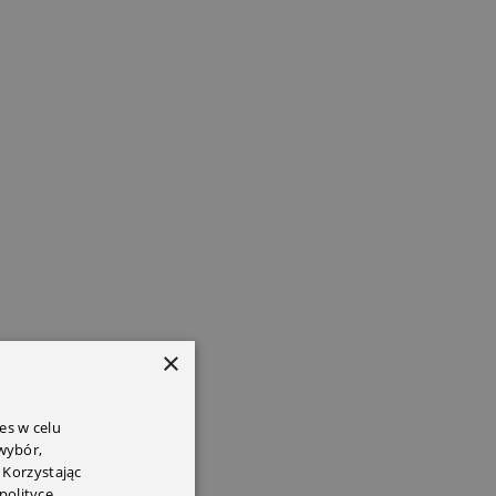
×
es w celu
 wybór,
 Korzystając
polityce