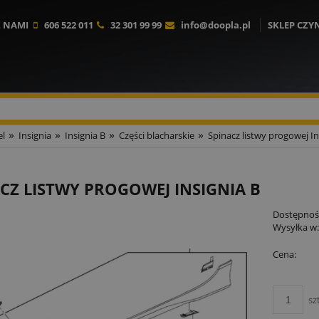
Z NAMI
606 522 011
32 301 99 99
info@doopla.pl
SKLEP CZY
»
»
»
»
l
Insignia
Insignia B
Części blacharskie
Spinacz listwy progowej In
CZ LISTWY PROGOWEJ INSIGNIA B
Dostępnoś
Wysyłka w
Cena:
sz