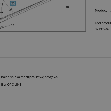
Producent
Kod produ
39132746|
inalna spinka mocująca listwę progową
ia B w OPC LINE