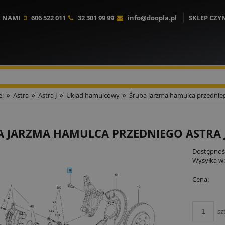
Z NAMI
606 522 011
32 301 99 99
info@doopla.pl
SKLEP CZY
»
»
»
»
l
Astra
Astra J
Układ hamulcowy
Śruba jarzma hamulca przednieg
A JARZMA HAMULCA PRZEDNIEGO ASTRA 
Dostępnoś
Wysyłka w
Cena:
sz