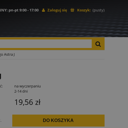
NNY
: pn-pt 9:00 - 17:00
Zaloguj się
Koszyk:
(pusty)
o Astra J
J
ć:
na wyczerpaniu
:
2-14 dni
19,56 zł
t.
DO KOSZYKA