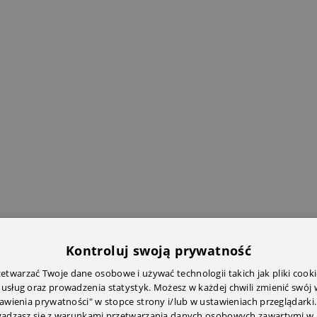
Kontroluj swoją prywatność
twarzać Twoje dane osobowe i używać technologii takich jak pliki cooki
 usług oraz prowadzenia statystyk. Możesz w każdej chwili zmienić swój
tawienia prywatności" w stopce strony i/lub w ustawieniach przeglądarki.
zgadzasz się z warunkami przetwarzania danych osobowych zawartymi w 