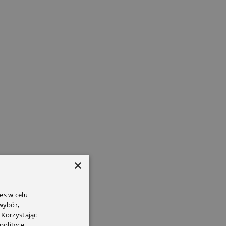
×
es w celu
 wybór,
 Korzystając
polityce