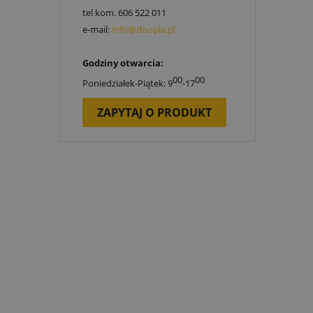
tel kom.
606 522 011
e-mail:
info@doopla.pl
Godziny otwarcia:
00
00
Poniedziałek-Piątek: 9
-17
ZAPYTAJ O PRODUKT