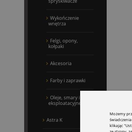
spryskiwacze
Wykończenie
wnętrza
Felgi, opony,
kołpaki
Akcesoria
Farby i zaprawki
Oleje, smary i płyny
eksploatacyjne
Możemy prze
Astra K
świadczenia
klikając "Us
ze strony, 