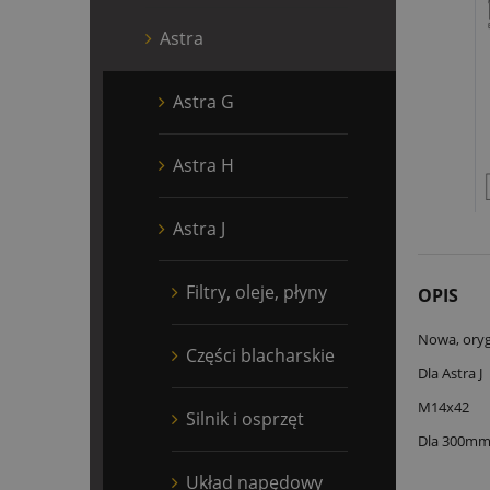
Astra
Astra G
Astra H
Astra J
Filtry, oleje, płyny
OPIS
Nowa, oryg
Części blacharskie
Dla Astra J
M14x42
Silnik i osprzęt
Dla 300mm 
Układ napędowy