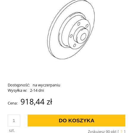
Dostępność:
na wyczerpaniu
Wysyłka w:
2-14 dni
918,44 zł
Cena:
DO KOSZYKA
szt.
Zyskujesz
90
pkt [
?
]