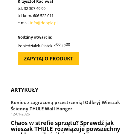
Krzysztof Rachwał
tel.
32 307 49 99
tel kom.
606 522 011
e-mail:
info@doopla.pl
Godziny otwarcia:
00
00
Poniedziałek-Piątek: 9
-17
ZAPYTAJ O PRODUKT
ARTYKUŁY
Koniec z zagraconą przestrzenią! Odkryj Wieszak
Ścienny THULE Wall Hanger
12-01-2026
Chaos w strefie sprzętu? Sprawdź jak
wieszak THULE rozwiązuje powszechny