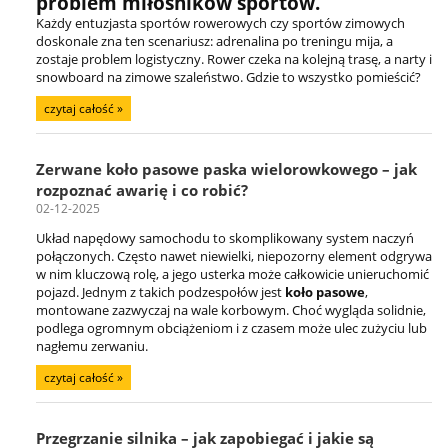
problem miłośników sportów.
Każdy entuzjasta sportów rowerowych czy sportów zimowych
doskonale zna ten scenariusz: adrenalina po treningu mija, a
zostaje problem logistyczny. Rower czeka na kolejną trasę, a narty i
snowboard na zimowe szaleństwo. Gdzie to wszystko pomieścić?
czytaj całość »
Zerwane koło pasowe paska wielorowkowego – jak
rozpoznać awarię i co robić?
02-12-2025
Układ napędowy samochodu to skomplikowany system naczyń
połączonych. Często nawet niewielki, niepozorny element odgrywa
w nim kluczową rolę, a jego usterka może całkowicie unieruchomić
pojazd. Jednym z takich podzespołów jest
koło pasowe
,
montowane zazwyczaj na wale korbowym. Choć wygląda solidnie,
podlega ogromnym obciążeniom i z czasem może ulec zużyciu lub
nagłemu zerwaniu.
czytaj całość »
Przegrzanie silnika – jak zapobiegać i jakie są