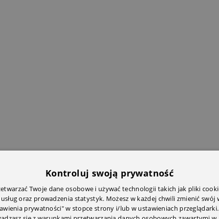
Kontroluj swoją prywatność
twarzać Twoje dane osobowe i używać technologii takich jak pliki cooki
 usług oraz prowadzenia statystyk. Możesz w każdej chwili zmienić swój
tawienia prywatności" w stopce strony i/lub w ustawieniach przeglądarki.
zgadzasz się z warunkami przetwarzania danych osobowych zawartymi w 