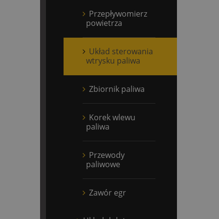
Przepływomierz
powietrza
Układ sterowania
wtrysku paliwa
Zbiornik paliwa
Korek wlewu
paliwa
Przewody
paliwowe
Zawór egr