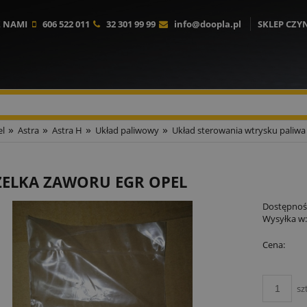
Z NAMI
606 522 011
32 301 99 99
info@doopla.pl
SKLEP CZY
»
»
»
»
l
Astra
Astra H
Układ paliwowy
Układ sterowania wtrysku paliwa
ZELKA ZAWORU EGR OPEL
Dostępnoś
Wysyłka w
Cena:
sz