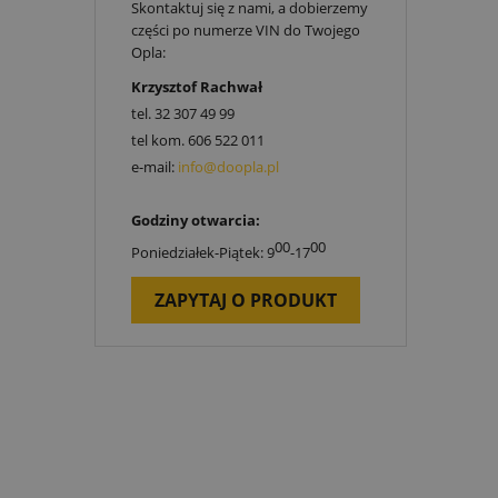
Skontaktuj się z nami, a dobierzemy
części po numerze VIN do Twojego
Opla:
Krzysztof Rachwał
tel.
32 307 49 99
tel kom.
606 522 011
e-mail:
info@doopla.pl
Godziny otwarcia:
00
00
Poniedziałek-Piątek: 9
-17
ZAPYTAJ O PRODUKT