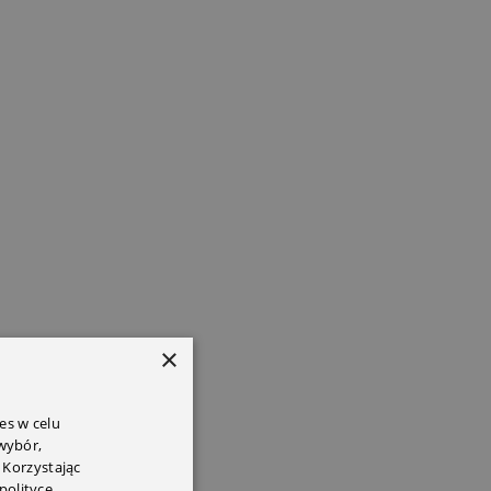
×
es w celu
 wybór,
 Korzystając
polityce