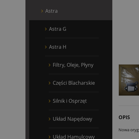
Astra
Astra G
Astra H
Filtry, Oleje, Płyny
Części Blacharskie
Silnik i Osprzęt
OPIS
Układ Napędowy
Nowa orygi
Układ Hamulcowy