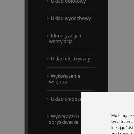
Układ dolotowy
Układ wydechowy
Klimatyzacja i
wentylacja
Układ elektryczny
Wykończenie
wnętrza
Układ chłodzenia
Możemy prze
Wycieraczki i
spryskiwacze
świadczenia
klikając "Us
ze strony, 