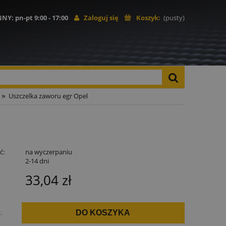
NNY
: pn-pt 9:00 - 17:00
Zaloguj się
Koszyk:
(pusty)
»
Uszczelka zaworu egr Opel
ć:
na wyczerpaniu
:
2-14 dni
33,04 zł
t.
DO KOSZYKA