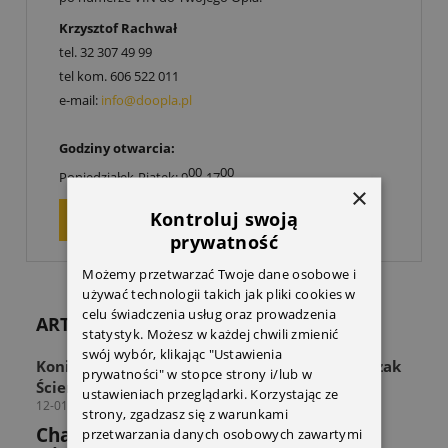
Krzysztof Rachwał
tel.
32 307 49 99
tel kom.
606 522 011
e-mail:
info@doopla.pl
Godziny otwarcia:
00
00
Poniedziałek-Piątek: 9
-17
×
Kontroluj swoją
ZAPYTAJ O PRODUKT
prywatność
Możemy przetwarzać Twoje dane osobowe i
używać technologii takich jak pliki cookies w
celu świadczenia usług oraz prowadzenia
ARTYKUŁY
statystyk. Możesz w każdej chwili zmienić
swój wybór, klikając "Ustawienia
Koniec z zagraconą przestrzenią! Odkryj Wieszak
prywatności" w stopce strony i/lub w
Ścienny THULE Wall Hanger
ustawieniach przeglądarki. Korzystając ze
12-01-2026
strony, zgadzasz się z warunkami
Chaos w strefie sprzętu? Sprawdź jak
przetwarzania danych osobowych zawartymi