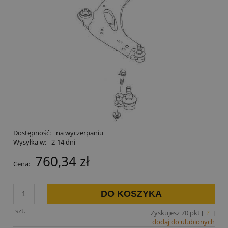
Dostępność:
na wyczerpaniu
Wysyłka w:
2-14 dni
760,34 zł
Cena:
DO KOSZYKA
szt.
Zyskujesz
70
pkt [
?
]
dodaj do ulubionych