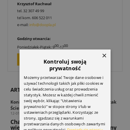
Krzysztof Rachwał
tel.
32 307 49 99
tel kom.
606 522 011
e-mail:
info@doopla.pl
Godziny otwarcia:
00
00
Poniedziałek-Piątek: 9
-17
×
ZAPYTAJ O PRODUKT
Kontroluj swoją
prywatność
Możemy przetwarzać Twoje dane osobowe i
używać technologii takich jak pliki cookies w
ARTYKUŁY
celu świadczenia usług oraz prowadzenia
statystyk. Możesz w każdej chwili zmienić
swój wybór, klikając "Ustawienia
Koniec z zagraconą przestrzenią! Odkryj Wieszak
prywatności" w stopce strony i/lub w
Ścienny THULE Wall Hanger
ustawieniach przeglądarki. Korzystając ze
12-01-2026
strony, zgadzasz się z warunkami
Chaos w strefie sprzętu? Sprawdź jak
przetwarzania danych osobowych zawartymi
wieszak THULE rozwiązuje powszechny
w polityce prywatności.
Dowiedz się więcej »