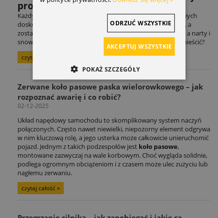
problem miłośników sportów.
Każdy entuzjasta sportów rowerowych czy sportów zimowych
ODRZUĆ WSZYSTKIE
doskonale zna ten scenariusz: adrenalina po treningu mija, a
zostaje problem logistyczny. Rower czeka na kolejną trasę, a narty i
snowboard na zimowe szaleństwo. Gdzie to wszystko pomieścić?
AKCEPTUJ WSZYSTKIE
czytaj całość »
POKAŻ SZCZEGÓŁY
Zerwane koło pasowe paska wielorowkowego – jak
rozpoznać awarię i co robić?
02-12-2025
Układ napędowy samochodu to skomplikowany system naczyń
połączonych. Często nawet niewielki, niepozorny element odgrywa
w nim kluczową rolę, a jego usterka może całkowicie unieruchomić
pojazd. Jednym z takich podzespołów jest
koło pasowe
,
montowane zazwyczaj na wale korbowym. Choć wygląda solidnie,
podlega ogromnym obciążeniom i z czasem może ulec zużyciu lub
nagłemu zerwaniu.
czytaj całość »
Przegrzanie silnika – jak zapobiegać i jakie są