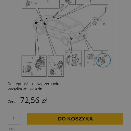
Dostępność:
na wyczerpaniu
Wysyłka w:
2-14 dni
72,56 zł
Cena:
DO KOSZYKA
szt.