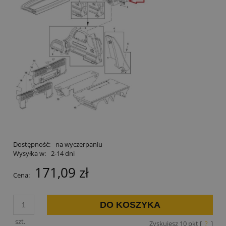
Dostępność:
na wyczerpaniu
Wysyłka w:
2-14 dni
171,09 zł
Cena:
DO KOSZYKA
szt.
Zyskujesz
10
pkt [
?
]