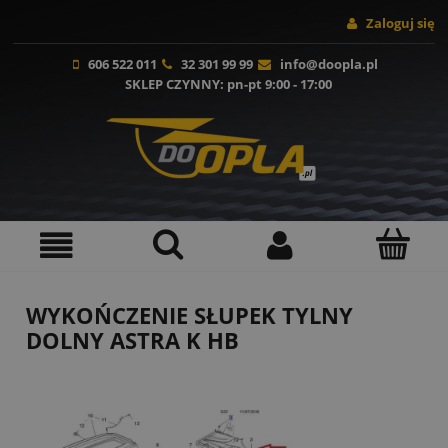
Zaloguj się
606 522 011
32 301 99 99
info@doopla.pl
SKLEP CZYNNY
: pn-pt 9:00 - 17:00
WYKOŃCZENIE SŁUPEK TYLNY
DOLNY ASTRA K HB