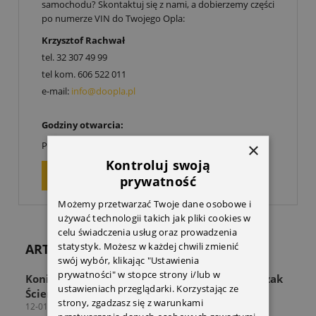
samochodu? Skontaktuj się z nami, a dobierzemy części
po numerze VIN do Twojego Opla:
Krzysztof Rachwał
tel.
32 307 49 99
tel kom.
606 522 011
e-mail:
info@doopla.pl
Godziny otwarcia:
00
00
×
Poniedziałek-Piątek: 9
-17
Kontroluj swoją
ZAPYTAJ O PRODUKT
prywatność
Możemy przetwarzać Twoje dane osobowe i
używać technologii takich jak pliki cookies w
celu świadczenia usług oraz prowadzenia
statystyk. Możesz w każdej chwili zmienić
ARTYKUŁY
swój wybór, klikając "Ustawienia
prywatności" w stopce strony i/lub w
Koniec z zagraconą przestrzenią! Odkryj Wieszak
ustawieniach przeglądarki. Korzystając ze
Ścienny THULE Wall Hanger
strony, zgadzasz się z warunkami
12-01-2026