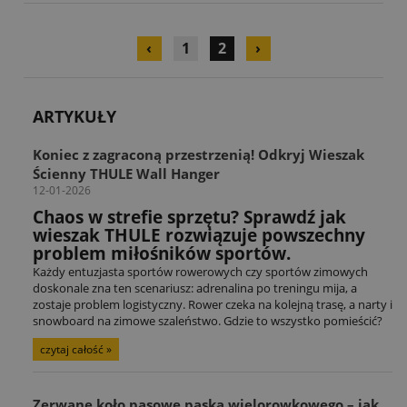
‹
1
2
›
ARTYKUŁY
Koniec z zagraconą przestrzenią! Odkryj Wieszak
Ścienny THULE Wall Hanger
12-01-2026
Chaos w strefie sprzętu? Sprawdź jak
wieszak THULE rozwiązuje powszechny
problem miłośników sportów.
Każdy entuzjasta sportów rowerowych czy sportów zimowych
doskonale zna ten scenariusz: adrenalina po treningu mija, a
zostaje problem logistyczny. Rower czeka na kolejną trasę, a narty i
snowboard na zimowe szaleństwo. Gdzie to wszystko pomieścić?
czytaj całość »
Zerwane koło pasowe paska wielorowkowego – jak