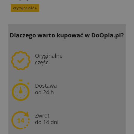
czytaj całość »
Dlaczego warto kupować
w DoOpla.pl?
Oryginalne
części
Dostawa
od 24 h
Zwrot
do 14 dni