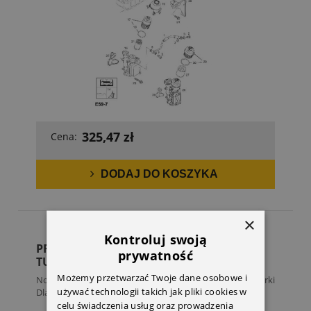
325,47 zł
Cena:
DODAJ DO KOSZYKA
×
Kontroluj swoją
PRZEWÓD POWROTNY OLEJU
prywatność
TURBOSPRĘŻARKI
Możemy przetwarzać Twoje dane osobowe i
Nowy, oryginalny przewód powrotny oleju turbosprężarki
używać technologii takich jak pliki cookies w
Dla...
celu świadczenia usług oraz prowadzenia