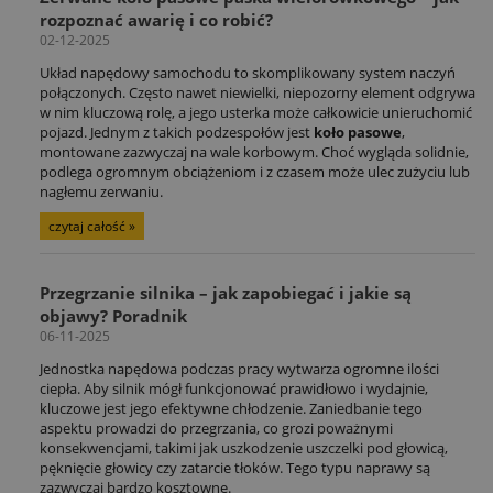
rozpoznać awarię i co robić?
02-12-2025
Układ napędowy samochodu to skomplikowany system naczyń
połączonych. Często nawet niewielki, niepozorny element odgrywa
w nim kluczową rolę, a jego usterka może całkowicie unieruchomić
pojazd. Jednym z takich podzespołów jest
koło pasowe
,
montowane zazwyczaj na wale korbowym. Choć wygląda solidnie,
podlega ogromnym obciążeniom i z czasem może ulec zużyciu lub
nagłemu zerwaniu.
czytaj całość »
Przegrzanie silnika – jak zapobiegać i jakie są
objawy? Poradnik
06-11-2025
Jednostka napędowa podczas pracy wytwarza ogromne ilości
ciepła. Aby silnik mógł funkcjonować prawidłowo i wydajnie,
kluczowe jest jego efektywne chłodzenie. Zaniedbanie tego
aspektu prowadzi do przegrzania, co grozi poważnymi
konsekwencjami, takimi jak uszkodzenie uszczelki pod głowicą,
pęknięcie głowicy czy zatarcie tłoków. Tego typu naprawy są
zazwyczaj bardzo kosztowne.