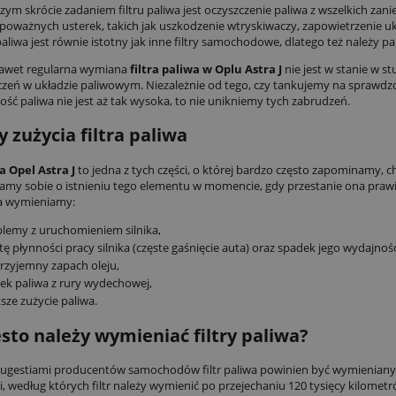
zym skrócie zadaniem filtru paliwa jest oczyszczenie paliwa z wszelkich zan
poważnych usterek, takich jak uszkodzenie wtryskiwaczy, zapowietrzenie u
r paliwa jest równie istotny jak inne filtry samochodowe, dlatego też należy 
nawet regularna wymiana
filtra paliwa w Oplu Astra J
nie jest w stanie w s
czeń w układzie paliwowym. Niezależnie od tego, czy tankujemy na sprawd
ość paliwa nie jest aż tak wysoka, to nie unikniemy tych zabrudzeń.
 zużycia filtra paliwa
wa Opel Astra J
to jedna z tych części, o której bardzo często zapominamy, c
my sobie o istnieniu tego elementu w momencie, gdy przestanie ona praw
iwa wymieniamy:
lemy z uruchomieniem silnika,
tę płynności pracy silnika (częste gaśnięcie auta) oraz spadek jego wydajnośc
rzyjemny zapach oleju,
ek paliwa z rury wydechowej,
sze zużycie paliwa.
ęsto należy wymieniać filtry paliwa?
sugestiami producentów samochodów filtr paliwa powinien być wymieniany c
i, według których filtr należy wymienić po przejechaniu 120 tysięcy kilomet