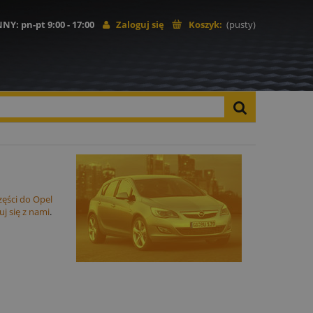
NNY
: pn-pt 9:00 - 17:00
Zaloguj się
Koszyk:
(pusty)
zęści do Opel
j się z nami
.