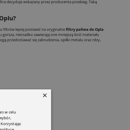
filtra decyduje wskazany przez producenta przebieg. Taką
 Oplu?
u filtrów lepiej postawić na oryginalne
filtry paliwa do Opla
u gorsza, nierzadko zawierają one mniejszą ilość materiału
y mogą przedostawać się zabrudzenia, opiłki metalu oraz rdzy,
×
es w celu
 wybór,
 Korzystając
polityce