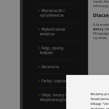
marek. Nie
informację 
Wycieraczki i
Dlacze
spryskiwacze
O ile w wie
Wykończenie
Astra J
. Dl
wnętrza
filtrująceg
czy woda.
Felgi, opony,
kołpaki
Akcesoria
Farby i zaprawki
Możemy prze
Oleje, smary i płyny
świadczenia
eksploatacyjne
klikając "Us
ze strony, 