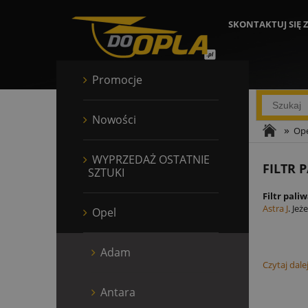
SKONTAKTUJ SIĘ 
Promocje
Nowości
»
Ope
WYPRZEDAŻ OSTATNIE
FILTR 
SZTUKI
Filtr pali
Astra J
. Je
Opel
Adam
Czytaj dale
Antara