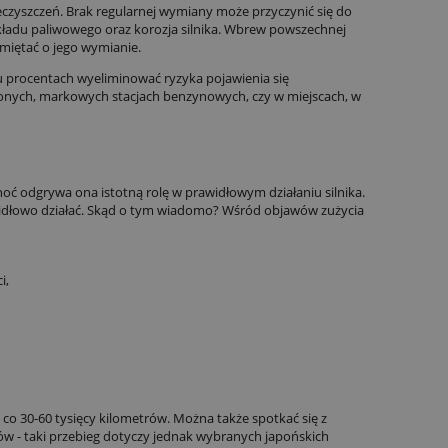
ieczyszczeń. Brak regularnej wymiany może przyczynić się do
kładu paliwowego oraz korozja silnika. Wbrew powszechnej
pamiętać o jego wymianie.
tu procentach wyeliminować ryzyka pojawienia się
zonych, markowych stacjach benzynowych, czy w miejscach, w
hoć odgrywa ona istotną rolę w prawidłowym działaniu silnika.
idłowo działać. Skąd o tym wiadomo? Wśród objawów zużycia
i,
o 30-60 tysięcy kilometrów. Można także spotkać się z
rów - taki przebieg dotyczy jednak wybranych japońskich