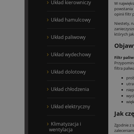
Układ kierowniczy
W najwięks
powstania 
opinii filt
Układ hamulcowy
Niestety, 
zanieczysz
których jak
Układ paliwowy
Objawy
Układ wydechowy
Filtr pali
Przypomina
filtra pal
Układ dolotowy
prob
utra
Układ chłodzenia
niep
wyci
więk
Układ elektryczny
Jak cz
Klimatyzacja i
Zgodnie z 
wentylacja
zaleceniam