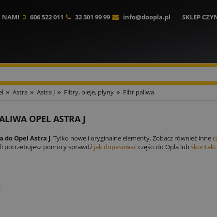
Z NAMI
606 522 011
32 301 99 99
info@doopla.pl
SKLEP CZY
»
»
»
»
l
Astra
Astra J
Filtry, oleje, płyny
Filtr paliwa
PALIWA OPEL ASTRA J
wa do Opel Astra J
. Tylko nowe i oryginalne elementy. Zobacz również inne
c
żeli potrzebujesz pomocy sprawdź
jak dopasować
części do Opla lub
skontaktu
j