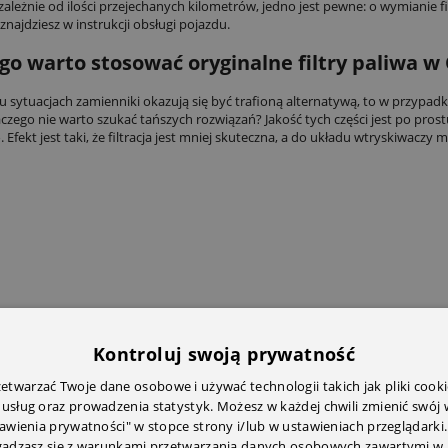
zależnie od ilości przejechanych kilometrów, jedno jest pewne: o wymianie 
znajdziesz w instrukcji obsługi pojazdu.
go warto stosować oryginalne filtry paliwa w
lu sytuacjach zamienniki okazują się być trafioną alternatywą, to w przypadk
aczego nie warto szukać tańszych rozwiązań? Jakość tych części jest po prost
o. Efekt jest taki, że filtracja jest mniej skuteczna, a do układu wtryskiwacz
Kontroluj swoją prywatność
twarzać Twoje dane osobowe i używać technologii takich jak pliki cooki
 usług oraz prowadzenia statystyk. Możesz w każdej chwili zmienić swój
tawienia prywatności" w stopce strony i/lub w ustawieniach przeglądarki.
zgadzasz się z warunkami przetwarzania danych osobowych zawartymi w 