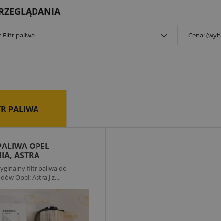
PRZEGLĄDANIA
 Filtr paliwa
Cena: (wyb
TR PALIWA
 PALIWA OPEL
NIA, ASTRA
ginalny filtr paliwa do
ów Opel: Astra J z...