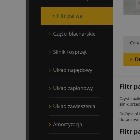
Filtr paliwa
Części blacharskie
Cena
Silnik i osprzęt
D
Układ napędowy
Filtr p
Układ zapłonowy
Czyste pal
silnik prze
Układ zawieszenia
DoOpla.pl 
doradztwo 
Amortyzacja
Filtr p