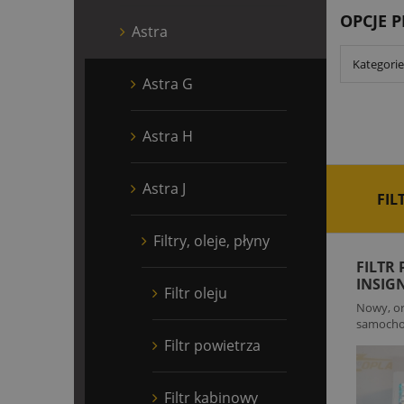
OPCJE 
Astra
Kategorie:
Astra G
Astra H
Astra J
FIL
Filtry, oleje, płyny
FILTR
INSIG
Filtr oleju
Nowy, ory
samochod
Filtr powietrza
Filtr kabinowy