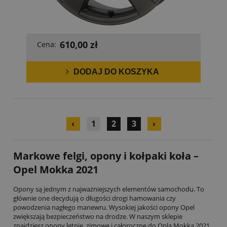
610,00 zł
Cena:
DODAJ DO KOSZYKA
‹
1
2
3
›
Markowe
felgi, opony i kołpaki koła –
Opel Mokka 2021
Opony są jednym z najważniejszych elementów samochodu. To
głównie one decydują o długości drogi hamowania czy
powodzenia nagłego manewru. Wysokiej jakości opony Opel
zwiększają bezpieczeństwo na drodze. W naszym sklepie
znajdziesz opony letnie, zimowe i całoroczne do Opla Mokka 2021,