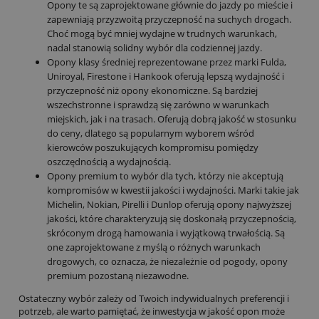
Opony te są zaprojektowane głównie do jazdy po mieście i
zapewniają przyzwoitą przyczepność na suchych drogach.
Choć mogą być mniej wydajne w trudnych warunkach,
nadal stanowią solidny wybór dla codziennej jazdy.
Opony klasy średniej reprezentowane przez marki Fulda,
Uniroyal, Firestone i Hankook oferują lepszą wydajność i
przyczepność niż opony ekonomiczne. Są bardziej
wszechstronne i sprawdzą się zarówno w warunkach
miejskich, jak i na trasach. Oferują dobrą jakość w stosunku
do ceny, dlatego są popularnym wyborem wśród
kierowców poszukujących kompromisu pomiędzy
oszczędnością a wydajnością.
Opony premium to wybór dla tych, którzy nie akceptują
kompromisów w kwestii jakości i wydajności. Marki takie jak
Michelin, Nokian, Pirelli i Dunlop oferują opony najwyższej
jakości, które charakteryzują się doskonałą przyczepnością,
skróconym drogą hamowania i wyjątkową trwałością. Są
one zaprojektowane z myślą o różnych warunkach
drogowych, co oznacza, że niezależnie od pogody, opony
premium pozostaną niezawodne.
Ostateczny wybór zależy od Twoich indywidualnych preferencji i
potrzeb, ale warto pamiętać, że inwestycja w jakość opon może