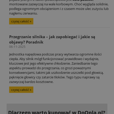
montowane zazwyczaj na wale korbowym. Choć wygląda solidnie,
podlega ogromnym obciążeniom i z czasem może ulec zużyciu lub
nagłemu zerwaniu.
czytaj całość »
Przegrzanie silnika – jak zapobiegać i jakie są
objawy? Poradnik
06-11-2025
Jednostka napędowa podczas pracy wytwarza ogromne ilości
ciepła. Aby silnik mógł funkcjonować prawidłowo i wydajnie,
kluczowe jest jego efektywne chłodzenie. Zaniedbanie tego
aspektu prowadzi do przegrzania, co grozi poważnymi
konsekwencjami, takimi jak uszkodzenie uszczelki pod głowicą,
pęknięcie głowicy czy zatarcie tłoków. Tego typu naprawy są
zazwyczaj bardzo kosztowne.
czytaj całość »
Dlaczego warto kupować
w DoOpla.pl?