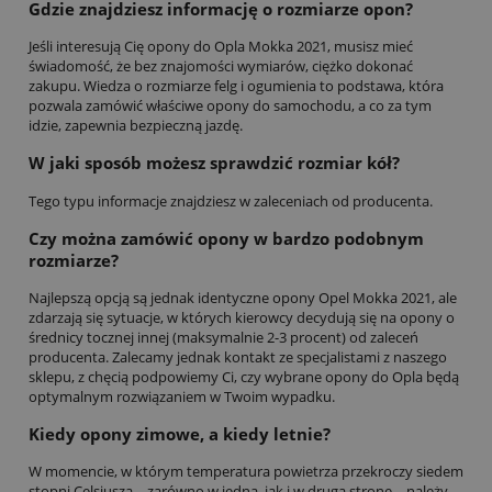
Gdzie znajdziesz informację o rozmiarze opon?
Jeśli interesują Cię opony do Opla Mokka 2021, musisz mieć
świadomość, że bez znajomości wymiarów, ciężko dokonać
zakupu. Wiedza o rozmiarze felg i ogumienia to podstawa, która
pozwala zamówić właściwe opony do samochodu, a co za tym
idzie, zapewnia bezpieczną jazdę.
W jaki sposób możesz sprawdzić rozmiar kół?
Tego typu informacje znajdziesz w zaleceniach od producenta.
Czy można zamówić opony w bardzo podobnym
rozmiarze?
Najlepszą opcją są jednak identyczne opony Opel Mokka 2021, ale
zdarzają się sytuacje, w których kierowcy decydują się na opony o
średnicy tocznej innej (maksymalnie 2-3 procent) od zaleceń
producenta. Zalecamy jednak kontakt ze specjalistami z naszego
sklepu, z chęcią podpowiemy Ci, czy wybrane opony do Opla będą
optymalnym rozwiązaniem w Twoim wypadku.
Kiedy opony zimowe, a kiedy letnie?
W momencie, w którym temperatura powietrza przekroczy siedem
stopni Celsjusza – zarówno w jedną, jak i w drugą stronę – należy