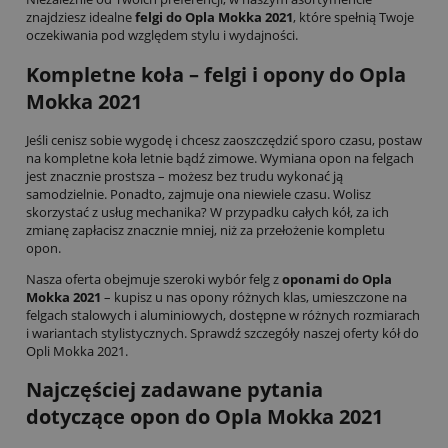
znajdziesz idealne
felgi do Opla Mokka 2021
, które spełnią Twoje
oczekiwania pod względem stylu i wydajności.
Kompletne koła –
felgi i opony do Opla
Mokka 2021
Jeśli cenisz sobie wygodę i chcesz zaoszczędzić sporo czasu, postaw
na kompletne koła letnie bądź zimowe. Wymiana opon na felgach
jest znacznie prostsza – możesz bez trudu wykonać ją
samodzielnie. Ponadto, zajmuje ona niewiele czasu. Wolisz
skorzystać z usług mechanika? W przypadku całych kół, za ich
zmianę zapłacisz znacznie mniej, niż za przełożenie kompletu
opon.
Nasza oferta obejmuje szeroki wybór felg z
oponami do Opla
Mokka 2021
– kupisz u nas opony różnych klas, umieszczone na
felgach stalowych i aluminiowych, dostępne w różnych rozmiarach
i wariantach stylistycznych. Sprawdź szczegóły naszej oferty kół do
Opli Mokka 2021.
Najczęściej zadawane pytania
dotyczące opon do Opla Mokka 2021