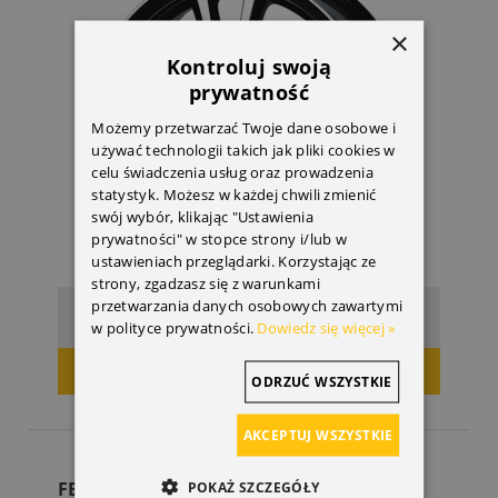
×
Kontroluj swoją
prywatność
Możemy przetwarzać Twoje dane osobowe i
używać technologii takich jak pliki cookies w
celu świadczenia usług oraz prowadzenia
statystyk. Możesz w każdej chwili zmienić
swój wybór, klikając "Ustawienia
prywatności" w stopce strony i/lub w
ustawieniach przeglądarki. Korzystając ze
strony, zgadzasz się z warunkami
przetwarzania danych osobowych zawartymi
680,00 zł
Cena:
w polityce prywatności.
Dowiedz się więcej »
DODAJ DO KOSZYKA
ODRZUĆ WSZYSTKIE
AKCEPTUJ WSZYSTKIE
FELGA 16" ATT690 MOKKA B
POKAŻ SZCZEGÓŁY