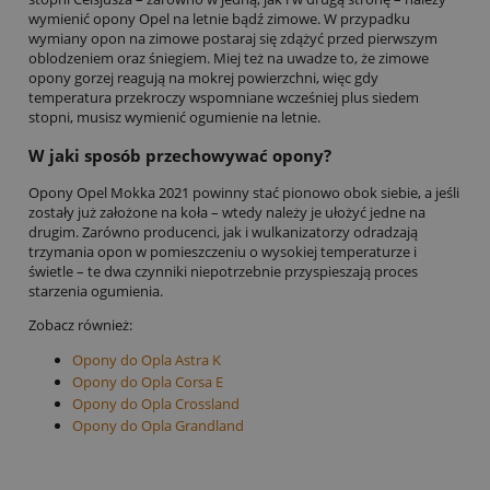
wymienić opony Opel na letnie bądź zimowe. W przypadku
wymiany opon na zimowe postaraj się zdążyć przed pierwszym
oblodzeniem oraz śniegiem. Miej też na uwadze to, że zimowe
opony gorzej reagują na mokrej powierzchni, więc gdy
temperatura przekroczy wspomniane wcześniej plus siedem
stopni, musisz wymienić ogumienie na letnie.
W jaki sposób przechowywać opony?
Opony Opel Mokka 2021 powinny stać pionowo obok siebie, a jeśli
zostały już założone na koła – wtedy należy je ułożyć jedne na
drugim. Zarówno producenci, jak i wulkanizatorzy odradzają
trzymania opon w pomieszczeniu o wysokiej temperaturze i
świetle – te dwa czynniki niepotrzebnie przyspieszają proces
starzenia ogumienia.
Zobacz również:
Opony do Opla Astra K
Opony do Opla Corsa E
Opony do Opla Crossland
Opony do Opla Grandland