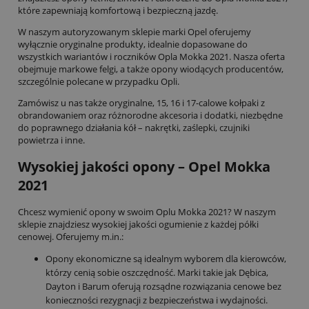
które zapewniają komfortową i bezpieczną jazdę.
W naszym autoryzowanym sklepie marki Opel oferujemy
wyłącznie oryginalne produkty, idealnie dopasowane do
wszystkich wariantów i roczników Opla Mokka 2021. Nasza oferta
obejmuje markowe felgi, a także opony wiodących producentów,
szczególnie polecane w przypadku Opli.
Zamówisz u nas także oryginalne, 15, 16 i 17-calowe kołpaki z
obrandowaniem oraz różnorodne akcesoria i dodatki, niezbędne
do poprawnego działania kół – nakrętki, zaślepki, czujniki
powietrza i inne.
Wysokiej jakości opony – Opel Mokka
2021
Chcesz wymienić opony w swoim Oplu Mokka 2021? W naszym
sklepie znajdziesz wysokiej jakości ogumienie z każdej półki
cenowej. Oferujemy m.in.:
Opony ekonomiczne są idealnym wyborem dla kierowców,
którzy cenią sobie oszczędność. Marki takie jak Dębica,
Dayton i Barum oferują rozsądne rozwiązania cenowe bez
konieczności rezygnacji z bezpieczeństwa i wydajności.