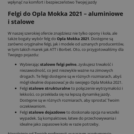
wpłynąć na komfort i bezpieczeństwo Twojej jazdy
Felgi do Opla Mokka 2021
– aluminiowe
i stalowe
W naszej szerokiej ofercie znajdziesz nie tylko opony i koła, ale
także bogaty wybór felg do
Opla Mokka 2021
. Dostępne są
zarówno oryginalne felgi, jak i modele od uznanych producentów,
w tym takich marek jak ATT i Borbet. Oto, co przygotowaliśmy dla
Twojego pojazdu:
Wybierając
stalowe felgi pełne
, zyskujesz trwałość i
niezawodność, co jest niezwykle ważne na zimowych
drogach. Te felgi dostępne są w różnych rozmiarach, abyś
mógł idealnie dopasować je do swojego Opla Mokka 2021.
Felgi
stalowe strukturalne
to połączenie wytrzymałości i
lekkości, co przekłada się na lepszą dynamikę jazdy.
Dostępne są w różnych rozmiarach, aby sprostać Twoim
oczekiwaniom.
Felgi
stalowe dojazdowe
to doskonała opcja na wszelki
wypadek. Są kompaktowe, łatwe do przechowywania i
idealne jako zapasowe koło w razie potrzeby.
Niezależnie od Twoich preferencji, w naszym asortymencie