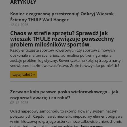
ARTYKUŁY
Koniec z zagraconą przestrzenią! Odkryj Wieszak
Ścienny THULE Wall Hanger
12-01-2026
Chaos w strefie sprzętu? Sprawdź jak
wieszak THULE rozwiązuje powszechny
problem miłośników sportów.
Każdy entuzjasta sportów rowerowych czy sportów zimowych
doskonale zna ten scenariusz: adrenalina po treningu mija, a
zostaje problem logistyczny. Rower czeka na kolejną trasę, a narty i
snowboard na zimowe szaleństwo. Gdzie to wszystko pomieścić?
czytaj całość »
Zerwane koło pasowe paska wielorowkowego – jak
rozpoznać awarię i co robić?
02-12-2025
Układ napędowy samochodu to skomplikowany system naczyń
połączonych. Często nawet niewielki, niepozorny element odgrywa
w nim kluczową rolę, a jego usterka może całkowicie unieruchomić
pojazd. Jednym z takich podzespołów jest
koło pasowe
,