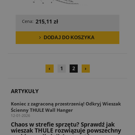
215,11 zł
Cena:
DODAJ DO KOSZYKA
‹
1
2
›
ARTYKUŁY
Koniec z zagraconą przestrzenią! Odkryj Wieszak
Ścienny THULE Wall Hanger
12-01-2026
Chaos w strefie sprzętu? Sprawdź jak
wieszak THULE rozwiązuje powszechny