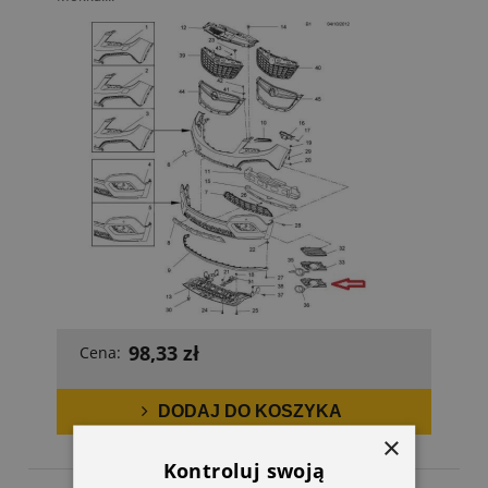
98,33 zł
Cena:
DODAJ DO KOSZYKA
×
Kontroluj swoją