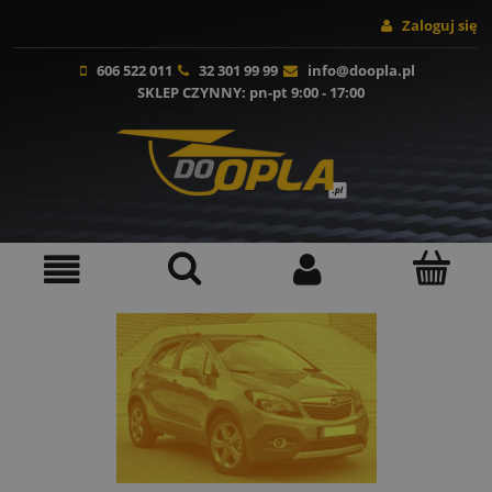
Zaloguj się
606 522 011
32 301 99 99
info@doopla.pl
SKLEP CZYNNY
: pn-pt 9:00 - 17:00