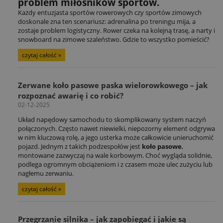
problem miłośników sportów.
Każdy entuzjasta sportów rowerowych czy sportów zimowych
doskonale zna ten scenariusz: adrenalina po treningu mija, a
zostaje problem logistyczny. Rower czeka na kolejną trasę, a narty i
snowboard na zimowe szaleństwo. Gdzie to wszystko pomieścić?
czytaj całość »
Zerwane koło pasowe paska wielorowkowego – jak
rozpoznać awarię i co robić?
02-12-2025
Układ napędowy samochodu to skomplikowany system naczyń
połączonych. Często nawet niewielki, niepozorny element odgrywa
w nim kluczową rolę, a jego usterka może całkowicie unieruchomić
pojazd. Jednym z takich podzespołów jest
koło pasowe
,
montowane zazwyczaj na wale korbowym. Choć wygląda solidnie,
podlega ogromnym obciążeniom i z czasem może ulec zużyciu lub
nagłemu zerwaniu.
czytaj całość »
Przegrzanie silnika – jak zapobiegać i jakie są