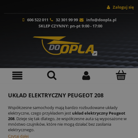
Zaloguj się
606 522 011
32 301 99 99
info@doopla.pl
SKLEP CZYNNY
: pn-pt 9:00 - 17:00
UKŁAD ELEKTRYCZNY PEUGEOT 208
Współczesne samochody mają bardzo rozbudowane układy
elektryczne, czego przykładem jest
układ elektryczny Peugeot
208
. Dzieje się tak dlatego, że współczesne auta są wyposażone w
mnóstwo czujników, które nie mogą działać bez zasilania
elektrycznego.
Czytaj dalej