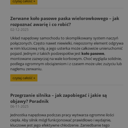
czytaj całość »
Zerwane koło pasowe paska wielorowkowego – jak
rozpoznać awarię i co robić?
02-12-2025
Układ napędowy samochodu to skomplikowany system naczyń
połączonych. Często nawet niewielki, niepozorny element odgrywa
w nim kluczową rolę, a jego usterka może całkowicie unieruchomić
pojazd. Jednym z takich podzespołów jest
koło pasowe
,
montowane zazwyczaj na wale korbowym. Choć wygląda solidnie,
podlega ogromnym obciążeniom i z czasem może ulec zużyciu lub
nagłemu zerwaniu.
czytaj całość »
Przegrzanie silnika – jak zapobiegać i jakie są
objawy? Poradnik
06-11-2025
Jednostka napędowa podczas pracy wytwarza ogromne ilości
ciepła. Aby silnik mógł funkcjonować prawidłowo i wydajnie,
kluczowe jest jego efektywne chłodzenie. Zaniedbanie tego