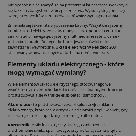
Nie sposób nie zauważyć, że na przestrzeni lat znacząco zwiększyła
się także liczba systemów bezpieczeństwa. Wykorzystują one cały
szereg sterowników i czujników. To również wymaga zasilania.
Zmieniała się także lista wyposażenia kabiny. Wszystkie systemy
komfortu, od elektrycznie otwieranych szyb, poprzez centralne
zamki, audio, nawigacje, systemy multimedialne i sterowanie -
potrzebują prądu. Do tego dochodzi jeszcze oświetlenie -
zewnętrzne i wewnętrzne.
Układ elektryczny Peugeot 208
,
stosowany w nowoczesnych autach, ma mnóstwo pracy.
Elementy układu elektrycznego - które
mogą wymagać wymiany?
Wiele elementów układu elektrycznego, stosowanego we
współczesnych samochodach, to części eksploatacyjne, które po
prostu zużywają się w trakcie eksploatacji samochodu.
Akumulator
to podstawowa część eksploatacyjna układu
elektrycznego, która zasila wszystkie odbiorniki prądu w aucie, gdy
nie pracuje silnik i napędzany przez niego alternator.
Rozrusznik
to silnik elektryczny, którego zadaniem jest
uruchomienie silnika spalinowego, przy wykorzystaniu prądu z
alternatora. Rozrusznik ciężko pracuje i ma prawo się zepsuć.