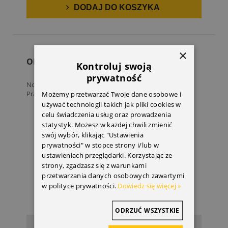
DODAJ DO KOSZYKA
×
ORYGINALNA APTECZKA OPEL
Kontroluj swoją
prywatność
Nowa oryginalna apteczka pierwszej pomocy Opel
Praktyczna...
Możemy przetwarzać Twoje dane osobowe i
używać technologii takich jak pliki cookies w
celu świadczenia usług oraz prowadzenia
statystyk. Możesz w każdej chwili zmienić
swój wybór, klikając "Ustawienia
prywatności" w stopce strony i/lub w
ustawieniach przeglądarki. Korzystając ze
strony, zgadzasz się z warunkami
przetwarzania danych osobowych zawartymi
w polityce prywatności.
Dowiedz się więcej »
ODRZUĆ WSZYSTKIE
54,48 zł
Cena: