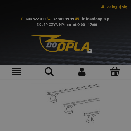
Zaloguj się
606 522 011
32 301 99 99
info@doopla.pl
SKLEP CZYNNY
: pn-pt 9:00 - 17:00