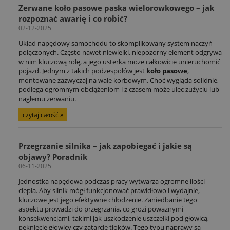
Zerwane koło pasowe paska wielorowkowego – jak
rozpoznać awarię i co robić?
02-12-2025
Układ napędowy samochodu to skomplikowany system naczyń
połączonych. Często nawet niewielki, niepozorny element odgrywa
w nim kluczową rolę, a jego usterka może całkowicie unieruchomić
pojazd. Jednym z takich podzespołów jest
koło pasowe
,
montowane zazwyczaj na wale korbowym. Choć wygląda solidnie,
podlega ogromnym obciążeniom i z czasem może ulec zużyciu lub
nagłemu zerwaniu.
czytaj całość »
Przegrzanie silnika – jak zapobiegać i jakie są
objawy? Poradnik
06-11-2025
Jednostka napędowa podczas pracy wytwarza ogromne ilości
ciepła. Aby silnik mógł funkcjonować prawidłowo i wydajnie,
kluczowe jest jego efektywne chłodzenie. Zaniedbanie tego
aspektu prowadzi do przegrzania, co grozi poważnymi
konsekwencjami, takimi jak uszkodzenie uszczelki pod głowicą,
pęknięcie głowicy czy zatarcie tłoków. Tego typu naprawy są