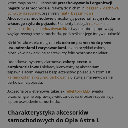
które mają na celu ułatwienie
przechowywania i organizacji
bagażu w samochodzie
. Należą do nich m.in.
bagażniki dachowe
,
uchwyty na rowery
, organizery,
siatki bagażnikowe
.
Akcesoria samochodowe
umożliwiają
personalizację i dodanie
własnego stylu do pojazdu
. Elementy takie jak
nakładki na
zderzaki
,
osłony lusterka
,
dywaniki
, listwy ozdobne poprawiają
wygląd zewnętrzny samochodu, podkreślając jego indywidualność.
Niektóre akcesoria mają na celu
ochronę samochodu przed
uszkodzeniami i zarysowaniami
, jak na przykład osłony
błotników, nakładki na zderzaki czy folie ochronne na lakier.
Dodatkowo, systemy alarmowe,
zabezpieczenia
antykradzieżowe
i blokady kierownicy są akcesoriami
zapewniającymi większe bezpieczeństwo pojazdu. Natomiast
kamery cofania
i
czujniki parkowania
ułatwiają manewrowanie i
parkowanie pojazdu.
Akcesoria oświetleniowe, takie jak
reflektory LED
, światła
przeciwmgielne poprawiają widoczność na drodze i zapewniają
lepsze oświetlenie samochodu.
Charakterystyka akcesoriów
samochodowych do Opla Astra L