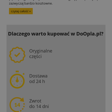
zazwyczaj bardzo kosztowne.
czytaj całość »
Dlaczego warto kupować
w DoOpla.pl?
Oryginalne
części
Dostawa
od 24 h
Zwrot
do 14 dni