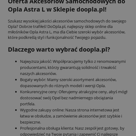
Oferta Akcesoriów Samochodowych do
Opla Astra L w Sklepie doopla.pl!
Szukasz wysokiej jakości akcesoriów samochodowych do swojego
Opla? Dobrze trafiłeś! DoOpla.pl, najlepszy sklep online dla
miłośników Opla Astra L, ma dla Ciebie szeroki wybór akcesoriów,
które podkreślą styl i funkcjonalność Twojego pojazdu.
Dlaczego warto wybrać doopla.pl?
Najwyższa jakość: Współpracujemy tylko z renomowanymi
producentami, którzy gwarantują solidność i trwałość
naszych akcesoriów.
Bogaty wybór: Mamy szeroki asortyment akcesoriów,
dopasowanych do różnych modeli i wersji Opla.
Konkurencyjne ceny: Oferujemy atrakcyjne ceny, abyś mógł
dostosować swój Opel bez nadmiernego obciążania
portfela.
Wygodne zakupy online: Nasza strona internetowa jest
łatwa w obsłudze, a zamówienie akcesoriów jest szybkie i
bezpieczne.
Profesjonalna obsługa klienta: Nasz zespół jest gotowy, by
odpowiedzieć na Twoje pytania i zapewnić Ci najlepsze