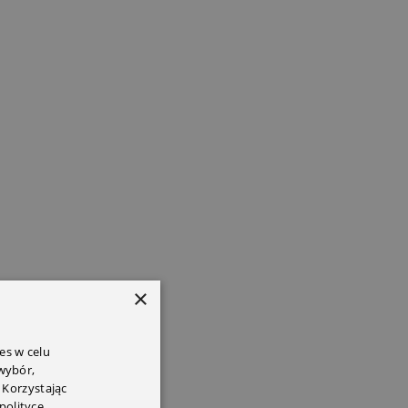
×
es w celu
 wybór,
 Korzystając
polityce