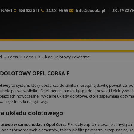
Z NAMI
606 522 011
32 301 99 99
info@doopla.pl
SKLEP CZY
»
»
»
l
Corsa
Corsa F
Układ Dolotowy Powietrza
 DOLOTOWY OPEL CORSA F
otowy
to system, który dostarcza do silnika niezbędną dawkę powietrza, p
lania paliwa w silniku. Opel, będąc marką dążącą do innowacji i efektywnoś
ojazdach nowoczesne i wydajne układy dolotowe, które zapewniają optyma
anie jednostki napędowej.
a układu dolotowego
lotowe w samochodach Opel Corsa F
zostały zaprojektowane z myślą o m
ę one z różnorodnych elementów, takich jak filtr powietrza, przepustnica, ko