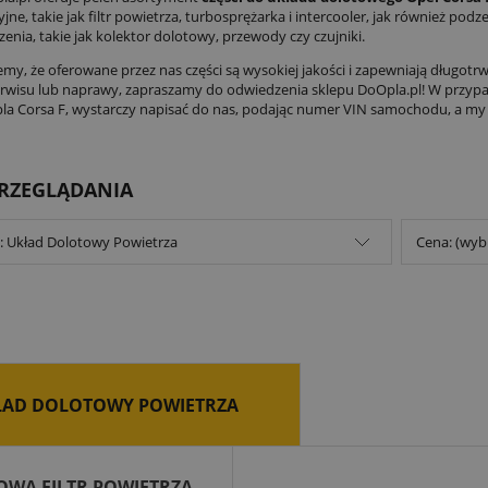
yjne, takie jak filtr powietrza, turbosprężarka i intercooler, jak również 
enia, takie jak kolektor dolotowy, przewody czy czujniki.
my, że oferowane przez nas części są wysokiej jakości i zapewniają długotrw
wisu lub naprawy, zapraszamy do odwiedzenia sklepu DoOpla.pl! W przypadk
la Corsa F, wystarczy napisać do nas, podając numer VIN samochodu, a
PRZEGLĄDANIA
: Układ Dolotowy Powietrza
Cena: (wyb
ŁAD DOLOTOWY POWIETRZA
WA FILTR POWIETRZA