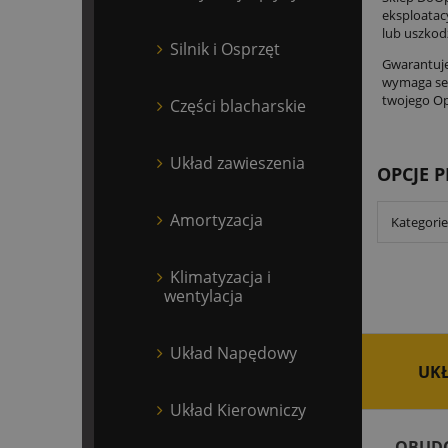
eksploatac
lub uszkodz
Silnik i Osprzęt
Gwarantuje
wymaga ser
twojego Op
Części blacharskie
Układ zawieszenia
OPCJE 
Amortyzacja
Kategorie
Klimatyzacja i
wentylacja
Układ Napędowy
UK
Układ Kierowniczy
OBUDO