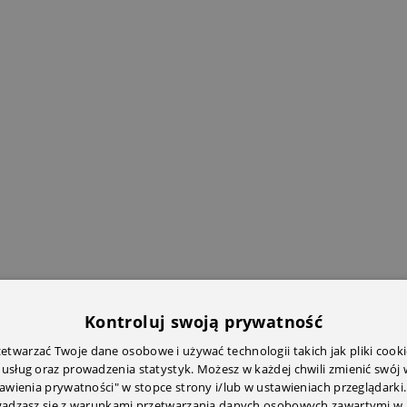
Kontroluj swoją prywatność
twarzać Twoje dane osobowe i używać technologii takich jak pliki cooki
 usług oraz prowadzenia statystyk. Możesz w każdej chwili zmienić swój
tawienia prywatności" w stopce strony i/lub w ustawieniach przeglądarki.
zgadzasz się z warunkami przetwarzania danych osobowych zawartymi w 