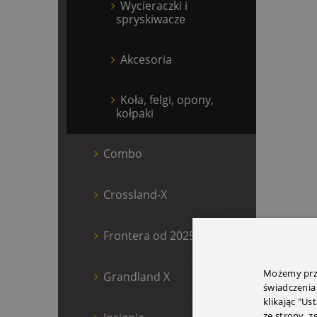
Wycieraczki i
spryskiwacze
Akcesoria
Koła, felgi, opony,
kołpaki
Combo
Crossland-X
Frontera od 2025
Możemy prze
Grandland X
świadczenia
klikając "Us
ze strony, 