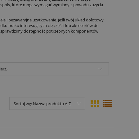
podzespoły, które mogą wymagać wymiany z powodu zużycia
ałe i bezawaryjne użytkowanie. Jeśli twój układ dolotowy
u braku interesujących cię części lub akcesoriów do
 my sprawdzimy dostępność potrzebnych komponentów.
ierz)
Sortuj wg:
Nazwa produktu A-Z