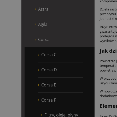
komponenty
Astra
Dzięki zas
przepływu 
jednostki 
Agila
Inżynierow
gwarantuje
podejścia 
Corsa
wyników po
Jak dz
Corsa C
Powietrze 
temperatur
Corsa D
powietrza,
W przypa
użyciu zam
Corsa E
W nowoczes
dodatkowe 
Corsa F
Elemen
Filtry, oleje, płyny
Sklep DoOp