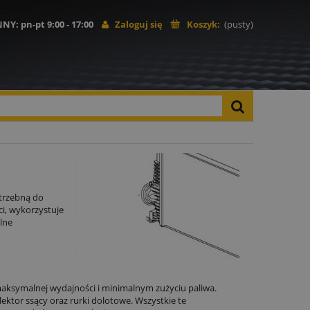
NNY
: pn-pt 9:00 - 17:00
Zaloguj się
Koszyk:
(pusty)
otrzebną do
ci, wykorzystuje
lne
aksymalnej wydajności i minimalnym zużyciu paliwa.
lektor ssący oraz rurki dolotowe. Wszystkie te