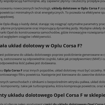
 współpracują harmonijnie, aby zapewnić płynny i skuteczny przepływ pow
tosowaniu nowoczesnych technologii,
układy dolotowe w Oplu Corsa F
zos
powietrza i minimalnych strat energetycznych. To pozwala na efektywne s
napędowej.
ie Opla dbają o każdy detal, starając się osiągnąć optymalne parametry pra
 płynne przyspieszanie oraz imponującą dynamikę jazdy. Wydajne układy
marki Opel do konstruowania samochodów, gdzie innowacyjne rozwiązania t
d względem osiągów i efektywności.
iała układ dolotowy w Oplu Corsa F?
jest pobierane do układu dolotowego poprzez podciśnienie generowane w cyl
ę, zastosowane są odpowiednie czujniki, takie jak przepływomierz (MAF) i cz
 odpowiednia ilość paliwa jest dodawana.
dku
Opla Corsa F
oraz innych pojazdów, układ dolotowy musi być szczelny. 
ontowanego filtru powietrza. Następnie jest kierowane do zaworów dolotow
nych samochodach z silnikami o bezpośrednim wtrysku paliwa, układ dolo
komponenty, takie jak turbosprężarka, która kompresuje powietrze, oraz i
ty układu dolotowego Opel Corsa F w sklepie
la.pl oferuje pełen asortyment
części do układu dolotowego Opel Corsa 