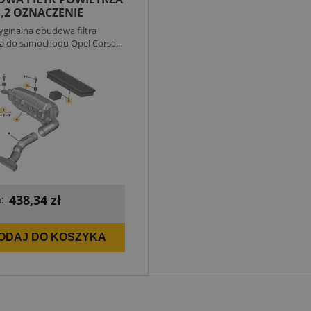
1,2 OZNACZENIE
T
ginalna obudowa filtra
a do samochodu Opel Corsa...
438,34 zł
:
ODAJ DO KOSZYKA