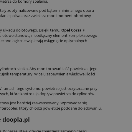
ietrza do komory spalania.
tały zoptymalizowane pod kątem minimalnego oporu
palanie paliwa oraz zwiększa moc i moment obrotowy
cy układu dolotowego. Dzięki temu,
Opel Corsa F
 dolotowe stanowią nieodłączny element kompleksowego
echnologiczne wspierają osiągnięcie optymalnych
indrach silnika. Aby monitorować ilość powietrza i jego
ujnik temperatury. W celu zapewnienia właściwej ilości
W ramach tego systemu, powietrze jest oczyszczane przy
ych, które kontrolują dopływ powietrza do cylindrów.
towy jest bardziej zaawansowany. Wprowadza się
ntercooler, który chłodzi powietrze poddane doładowaniu.
 doopla.pl
F
. W naszej stałej ofercie znajdziesz zarówno części