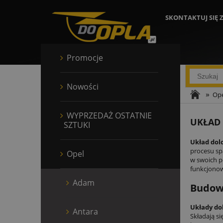
SKONTAKTUJ SIĘ 
Promocje
Nowości
»
Ope
WYPRZEDAŻ OSTATNIE
UKŁAD
SZTUKI
Układ dol
procesu spa
Opel
w swoich p
funkcjonow
Adam
Budow
Układy do
Antara
Składają si