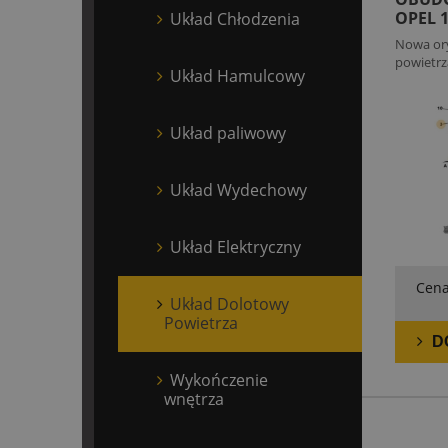
OPEL 
Układ Chłodzenia
EB2AD
Nowa ory
powietrz
Układ Hamulcowy
Układ paliwowy
Układ Wydechowy
Układ Elektryczny
Cena
Układ Dolotowy
Powietrza
D
Wykończenie
wnętrza