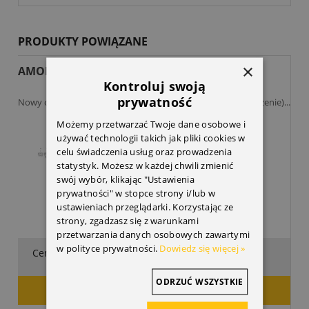
PRODUKTY POWIĄZANE
×
AMORTYZATOR PRZEDNI LEWY
Kontroluj swoją
prywatność
Nowy oryginalny Amortyzator Przedni Lewy (zwykłe zawieszenie)...
Możemy przetwarzać Twoje dane osobowe i
używać technologii takich jak pliki cookies w
celu świadczenia usług oraz prowadzenia
statystyk. Możesz w każdej chwili zmienić
swój wybór, klikając "Ustawienia
prywatności" w stopce strony i/lub w
ustawieniach przeglądarki. Korzystając ze
strony, zgadzasz się z warunkami
przetwarzania danych osobowych zawartymi
w polityce prywatności.
Dowiedz się więcej »
805,47 zł
Cena:
ODRZUĆ WSZYSTKIE
DODAJ DO KOSZYKA