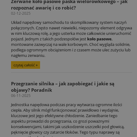
Zerwane koło pasowe paska wielorowkowego – jak
rozpoznać awarię i co robić?
02-12-2025
Układ napędowy samochodu to skomplikowany system naczyń
połączonych. Często nawet niewielki, niepozorny element odgrywa
w nim kluczową rolę, a jego usterka może całkowicie unieruchomić
pojazd. Jednym z takich podzespołów jest
koło pasowe
,
montowane zazwyczaj na wale korbowym. Choć wygląda solidnie,
podlega ogromnym obciążeniom i z czasem może ulec zużyciu lub
nagłemu zerwaniu.
czytaj całość »
Przegrzanie silnika – jak zapobiegać i jakie są
objawy? Poradnik
06-11-2025
Jednostka napędowa podczas pracy wytwarza ogromne ilości
ciepła. Aby silnik mógł funkcjonować prawidłowo i wydajnie,
kluczowe jest jego efektywne chłodzenie. Zaniedbanie tego
aspektu prowadzi do przegrzania, co grozi poważnymi
konsekwencjami, takimi jak uszkodzenie uszczelki pod głowicą,
pęknięcie głowicy czy zatarcie tłoków. Tego typu naprawy są